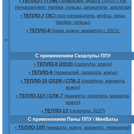
•
ТЕПЛО-7 (ТУМ)
(термоклей, муфта ТИАЛ-ТУМ,
пенокомплект, пробки, гильзы, держатели, заплатки)
•
ТЕПЛО-7 (ЭС)
(эсв нагреватели, муфта, пена,
пробки, гильзы)
•
ТЕПЛО-8
(пена, кожух, манжета) с 2021г.
Комплекты для надземного трубопровода
(ППУ-ОЦ)
С применением Скорлупы ППУ
•
ТЕПЛО-8 (2019)
(скорлупа, кожух)
•
ТЕПЛО-9
(термоклей, скорлупа, кожух)
•
ТЕПЛО-10 (2019) / СПК-2
(скорлупа, манжета,
кожух)
•
ТЕПЛО-11У / СПК-7
(манжета, скорлупа, манжета,
кожух)
•
ТЕПЛО-13
(скорлупа, ЛЦП)
С применением Пены ППУ / МинВаты
•
ТЕПЛО-10П
(минвата, кожух, манжета, термоклей)