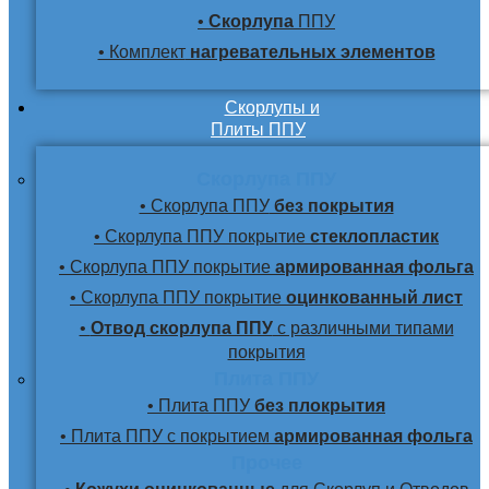
•
Скорлупа
ППУ
• Комплект
нагревательных элементов
Скорлупы и
Плиты ППУ
Скорлупа ППУ
• Скорлупа ППУ
без покрытия
• Скорлупа ППУ покрытие
стеклопластик
• Скорлупа ППУ покрытие
армированная фольга
• Скорлупа ППУ покрытие
оцинкованный лист
•
Отвод скорлупа ППУ
с различными типами
покрытия
Плита ППУ
• Плита ППУ
без плокрытия
• Плита ППУ с покрытием
армированная фольга
Прочее