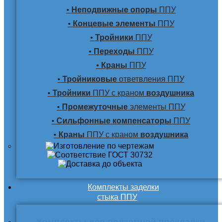
•
Неподвижные опоры
ППУ
•
Концевые элементы
ППУ
•
Тройники
ППУ
•
Переходы
ППУ
•
Краны
ППУ
•
Тройниковые
ответвления ППУ
•
Тройники
ППУ с краном
воздушника
•
Промежуточные
элементы ППУ
•
Сильфонные компенсаторы
ППУ
•
Краны
ППУ с краном
воздушника
Комплекты заделки
стыка ППУ
Комплекты для подземной прокладки