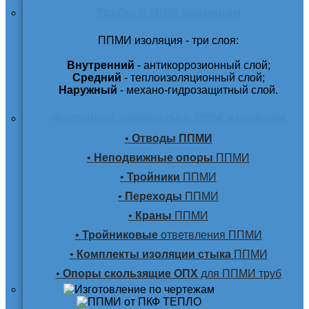
Трубы в ППМ изоляции
ППМИ изоляция - три слоя:
Внутренний
- антикоррозионный слой;
Средний
- теплоизоляционный слой;
Наружный
- механо-гидрозащитный слой.
Фасонные элементы в ППМ изоляции
•
Отводы ППМИ
•
Неподвижные опоры
ППМИ
•
Тройники
ППМИ
•
Переходы
ППМИ
•
Краны
ППМИ
•
Тройниковые
ответвления ППМИ
•
Комплекты изоляции стыка
ППМИ
•
Опоры скользящие ОПХ
для ППМИ труб