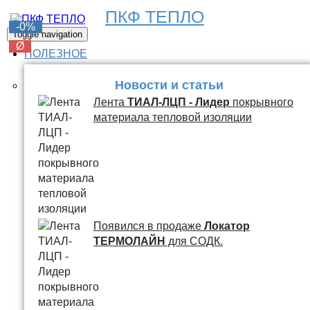
ПКФ ТЕПЛО
-0%
-0%
-0%
Toggle navigation
Ø
Ø
Ø
ПОЛЕЗНОЕ
Новости и статьи
Лента
ТИАЛ-ЛЦП - Лидер
покрывного
материала тепловой изоляции
Появился в продаже
Локатор
ТЕРМОЛАЙН
для СОДК.