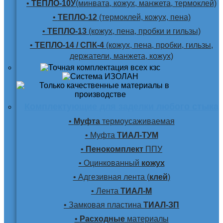
•
ТЕПЛО-10У
(минвата, кожух, манжета, термоклей)
•
ТЕПЛО-12
(термоклей, кожух, пена)
•
ТЕПЛО-13
(кожух, пена, пробки и гильзы)
•
ТЕПЛО-14 / СПК-4
(кожух, пена, пробки, гильзы,
держатели, манжета, кожух)
Комплектующие для заделки любого стыка
•
Муфта
термоусаживаемая
• Муфта
ТИАЛ-ТУМ
•
Пенокомплект
ППУ
• Оцинкованный
кожух
• Адгезивная лента (
клей
)
• Лента
ТИАЛ-М
• Замковая пластина
ТИАЛ-ЗП
•
Расходные
материалы