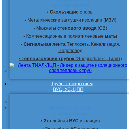
лучшим ценам
•
Скользящие
опоры
• Металлические заглушки изоляции (
МЗИ
)
• Манжеты
стенового ввода
(СВ)
• Компенсационные полиэтиленовые
маты
•
Сигнальная лента
Теплосеть, Канализация,
Водоповод
•
Теплоизоляция трубок
(Энергофлекс, Тилит)
Трубы с покрытием
ВУС, УС, ЦПП
Трубы стальные
с покрытием
•
2х
слойная
ВУС
изоляция
•
2х
слойная
УС
изоляция