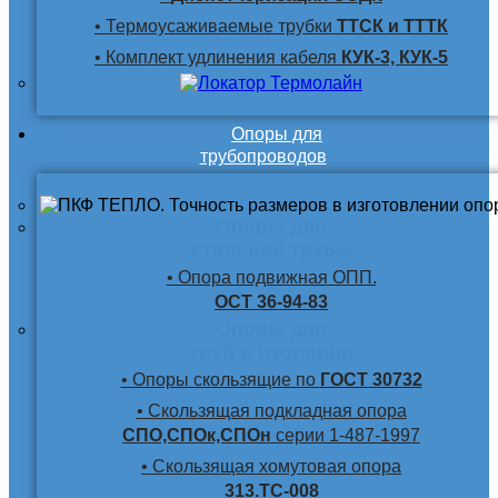
• Термоусаживаемые трубки
ТТСК и ТТТК
• Комплект удлинения кабеля
КУК-3, КУК-5
Опоры для
трубопроводов
Опоры для
стальной трубы
• Опора подвижная ОПП.
ОСТ 36-94-83
Опоры для
труб в изоляции
• Опоры скользящие по
ГОСТ 30732
• Скользящая подкладная опора
СПО,СПОк,СПОн
серии 1-487-1997
• Скользящая хомутовая опора
313.ТС-008