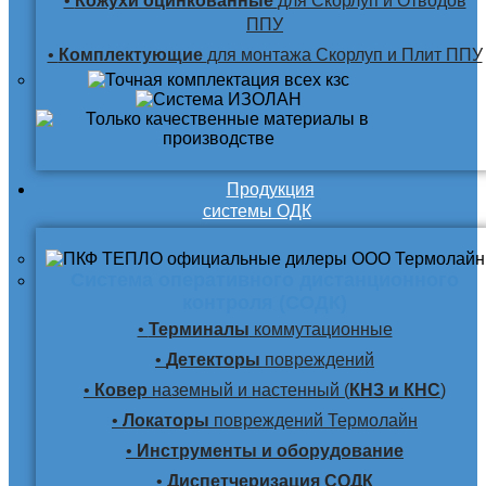
•
Кожухи оцинкованные
для Скорлуп и Отводов
ППУ
•
Комплектующие
для монтажа Скорлуп и Плит ППУ
Продукция
системы ОДК
Система оперативного дистанционного
контроля (СОДК)
•
Терминалы
коммутационные
•
Детекторы
повреждений
•
Ковер
наземный и настенный (
КНЗ и КНС
)
•
Локаторы
повреждений Термолайн
•
Инструменты и оборудование
•
Диспетчеризация СОДК