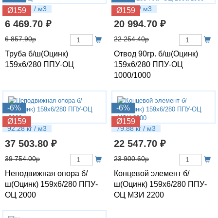
35.55 кг / м3
71.1 кг / м3
Ø159
Ø159
6 469.70 ₽
20 994.70 ₽
6 857.90р
22 254.40р
Труба б/ш(Оцинк)
Отвод 90гр. б/ш(Оцинк)
159х6/280 ППУ-ОЦ
159х6/280 ППУ-ОЦ
1000/1000
-6%
-6%
Ø159
Ø159
92.28 кг / м3
79.88 кг / м3
37 503.80 ₽
22 547.70 ₽
39 754.00р
23 900.60р
Неподвижная опора б/
Концевой элемент б/
ш(Оцинк) 159х6/280 ППУ-
ш(Оцинк) 159х6/280 ППУ-
ОЦ 2000
ОЦ МЗИ 2200