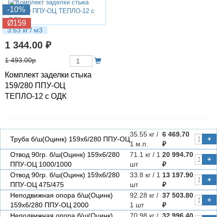
-10%
Ø159
3.63 кг / м3
1 344.00 ₽
1 493.00р
Комплект заделки стыка
159/280 ППУ-ОЦ
ТЕПЛО-12 с ОДК
35.55 кг /
6 469.70
Труба б/ш(Оцинк) 159х6/280 ППУ-ОЦ
+
1 м.п.
₽
Отвод 90гр. б/ш(Оцинк) 159х6/280
71.1 кг / 1
20 994.70
+
ППУ-ОЦ 1000/1000
шт
₽
Отвод 90гр. б/ш(Оцинк) 159х6/280
33.8 кг / 1
13 197.90
+
ППУ-ОЦ 475/475
шт
₽
Неподвижная опора б/ш(Оцинк)
92.28 кг /
37 503.80
+
159х6/280 ППУ-ОЦ 2000
1 шт
₽
Неподвижная опора б/ш(Оцинк)
70.98 кг /
32 996.40