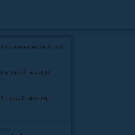
📞
+7 (4852) 91-96-22
info@pkfteplo.ru
✉
й теплоизоляционный слой
У и Лентой ТИАЛ-ЛЦП
той и Лентой ТИАЛ-ЛЦП
ВАС