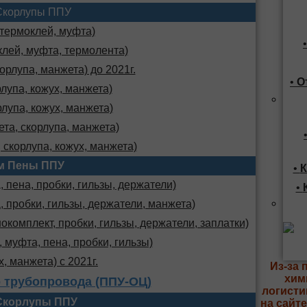
Скорлупы ППУ
 термоклей, муфта)
клей, муфта, термолента)
орлупа, манжета) до 2021г.
•
О
лупа, кожух, манжета)
лупа, кожух, манжета)
та, скорлупа, манжета)
 скорлупа, кожух, манжета)
м Пены ППУ
•
К
 пена, пробки, гильзы, держатели)
•
, пробки, гильзы, держатели, манжета)
комплект, пробки, гильзы, держатели, заплатки)
 муфта, пена, пробки, гильзы)
х, манжета) с 2021г.
Из-за 
хим
 трубопровода (ППУ-ОЦ)
логисти
Скорлупы ППУ
на сайт