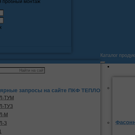
 и пробный монтаж
к
Каталог проду
ярные запросы на сайте ПКФ ТЕПЛО
Л-ТУМ
Л-ТУЗ
Л-М
Фасонн
Л-З
1