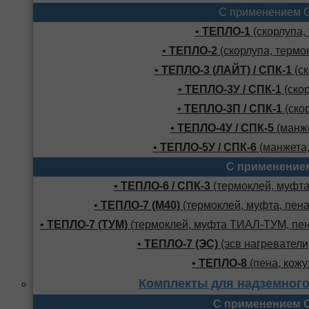
С применением 
•
ТЕПЛО-1
(скорлупа,
•
ТЕПЛО-2
(скорлупа, термо
•
ТЕПЛО-3 (ЛАЙТ) / СПК-1
(ск
•
ТЕПЛО-3У / СПК-1
(скор
•
ТЕПЛО-3П / СПК-1
(скор
•
ТЕПЛО-4У / СПК-5
(манже
•
ТЕПЛО-5У / СПК-6
(манжета,
С применение
•
ТЕПЛО-6 / СПК-3
(термоклей, муфта,
•
ТЕПЛО-7 (М40)
(термоклей, муфта, пена
•
ТЕПЛО-7 (ТУМ)
(термоклей, муфта ТИАЛ-ТУМ, пено
•
ТЕПЛО-7 (ЭС)
(эсв нагреватели,
•
ТЕПЛО-8
(пена, кожу
Комплекты для надземного
С применением 