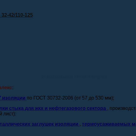
32-42/110-125
о компании ПКФ ТЕПЛО
плекс
:
У изоляции
по ГОСТ 30732-2006 (от 57 до 530 мм);
лки стыка для жкх и нефтегазового сектора
, производс
 лист);
таллических заглушек изоляции
,
термоусаживаемых м