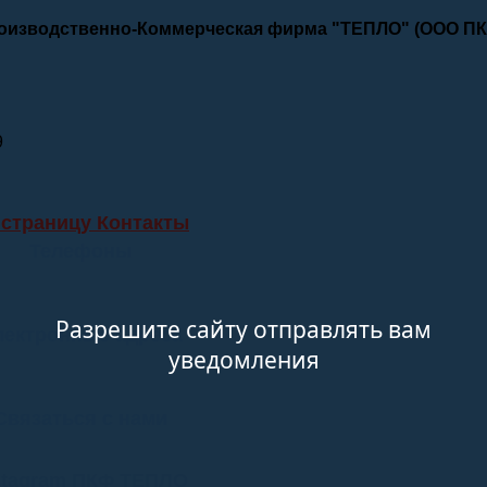
роизводственно-Коммерческая фирма "ТЕПЛО" (ООО П
9
 страницу Контакты
Телефоны
Разрешите сайту отправлять вам
лектронные адреса
уведомления
Связаться с нами
stagram ПКФ ТЕПЛО