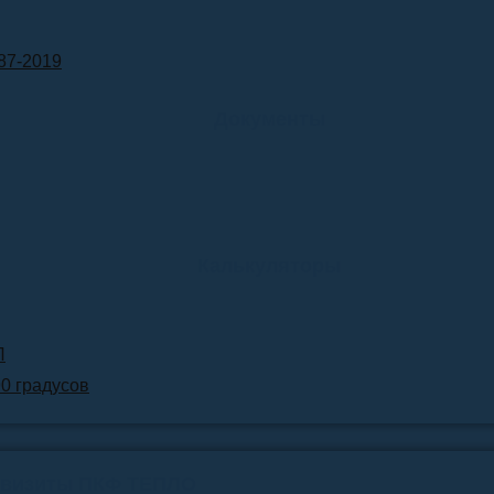
87-2019
Документы
Калькуляторы
Л
90 градусов
квизиты ПКФ ТЕПЛО