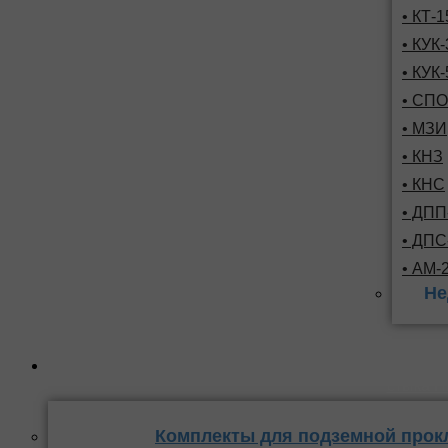
• КТ-
• КУК-
• КУК-
• СПО
• МЗИ
• КНЗ
• КНС
• ДПП
• ДП
• АМ-
Не
Комплекты
стыка 
Комплекты для подземной прок