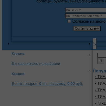
образцы, буклеты, выезд специалиста
Согласен на звоно
🔍
Корзина
🔍
Вы еще ничего не выбрали
Попул
Корзина
• ТИА
• ТИА
Всего товаров:
0
шт., на сумму:
0.00
руб.
• ТИА
• ТИА
• КТ-1