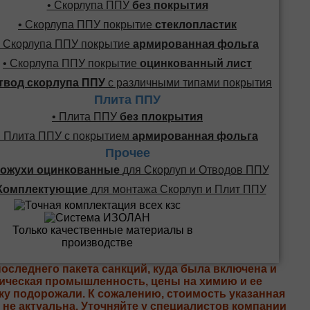
• Скорлупа ППУ
без покрытия
• Скорлупа ППУ покрытие
стеклопластик
• Скорлупа ППУ покрытие
армированная фольга
• Скорлупа ППУ покрытие
оцинкованный лист
твод скорлупа ППУ
с различными типами покрытия
Плита ППУ
• Плита ППУ
без плокрытия
• Плита ППУ с покрытием
армированная фольга
Прочее
ожухи оцинкованные
для Скорлуп и Отводов ППУ
Комплектующие
для монтажа Скорлуп и Плит ППУ
последнего пакета санкций, куда была включена и
ическая промышленность, цены на химию и ее
ку подорожали. К сожалению, стоимость указанная
е не актуальна. Уточняйте у специалистов компании