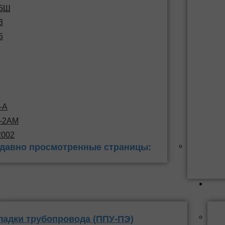
15Ш
3
5
-А
С-2АМ
2002
давно просмотренные страницы:
 заделки
ППУ
ладки трубопровода (ППУ-ПЭ)