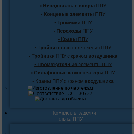
•
Неподвижные опоры
ППУ
•
Концевые элементы
ППУ
•
Тройники
ППУ
•
Переходы
ППУ
•
Краны
ППУ
•
Тройниковые
ответвления ППУ
•
Тройники
ППУ с краном
воздушника
•
Промежуточные
элементы ППУ
•
Сильфонные компенсаторы
ППУ
•
Краны
ППУ с краном
воздушника
Комплекты заделки
стыка ППУ
Комплекты для подземной прокладки