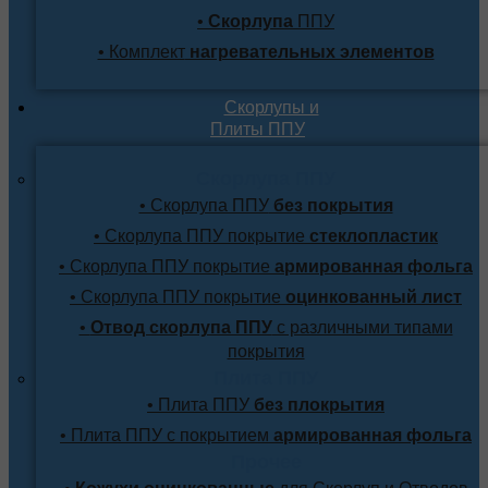
•
Скорлупа
ППУ
• Комплект
нагревательных элементов
Скорлупы и
Плиты ППУ
Скорлупа ППУ
• Скорлупа ППУ
без покрытия
• Скорлупа ППУ покрытие
стеклопластик
• Скорлупа ППУ покрытие
армированная фольга
• Скорлупа ППУ покрытие
оцинкованный лист
•
Отвод скорлупа ППУ
с различными типами
покрытия
Плита ППУ
• Плита ППУ
без плокрытия
• Плита ППУ с покрытием
армированная фольга
Прочее