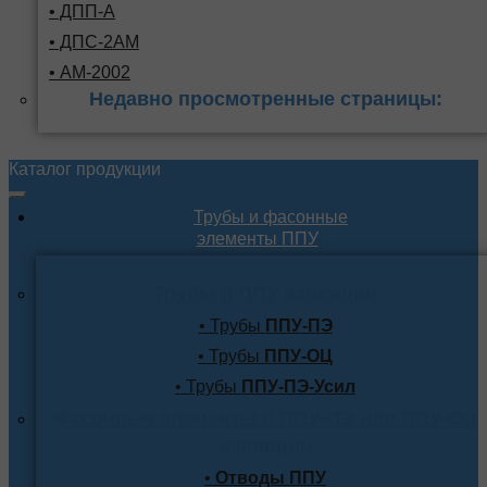
• ДПП-А
• ДПС-2АМ
• АМ-2002
Недавно просмотренные страницы:
Каталог продукции
Трубы и фасонные
элементы ППУ
Трубы в ППУ изоляции
• Трубы
ППУ-ПЭ
• Трубы
ППУ-ОЦ
• Трубы
ППУ-ПЭ-Усил
Фасонные элементы в ППУ-ПЭ или ППУ-ОЦ
изоляции
•
Отводы ППУ