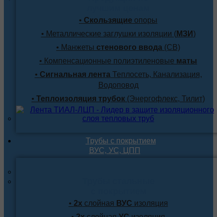
лучшим ценам
•
Скользящие
опоры
• Металлические заглушки изоляции (
МЗИ
)
• Манжеты
стенового ввода
(СВ)
• Компенсационные полиэтиленовые
маты
•
Сигнальная лента
Теплосеть, Канализация,
Водоповод
•
Теплоизоляция трубок
(Энергофлекс, Тилит)
Трубы с покрытием
ВУС, УС, ЦПП
Трубы стальные
с покрытием
•
2х
слойная
ВУС
изоляция
•
2х
слойная
УС
изоляция