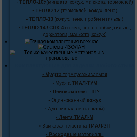
•
ТЕПЛО-10У
(минвата, кожух, манжета, термоклей)
•
ТЕПЛО-12
(термоклей, кожух, пена)
•
ТЕПЛО-13
(кожух, пена, пробки и гильзы)
•
ТЕПЛО-14 / СПК-4
(кожух, пена, пробки, гильзы,
держатели, манжета, кожух)
Комплектующие для заделки любого стыка
•
Муфта
термоусаживаемая
• Муфта
ТИАЛ-ТУМ
•
Пенокомплект
ППУ
• Оцинкованный
кожух
• Адгезивная лента (
клей
)
• Лента
ТИАЛ-М
• Замковая пластина
ТИАЛ-ЗП
•
Расходные
материалы