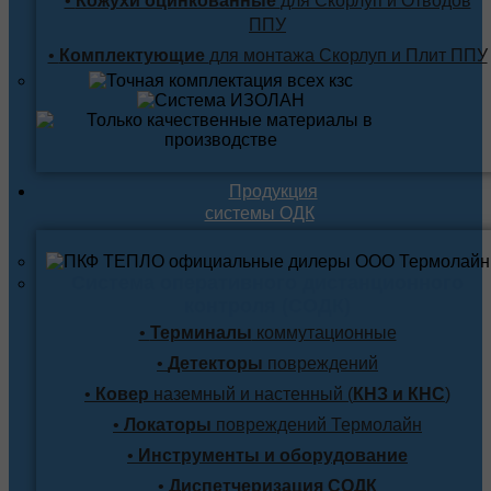
•
Кожухи оцинкованные
для Скорлуп и Отводов
ППУ
•
Комплектующие
для монтажа Скорлуп и Плит ППУ
Продукция
системы ОДК
Система оперативного дистанционного
контроля (СОДК)
•
Терминалы
коммутационные
•
Детекторы
повреждений
•
Ковер
наземный и настенный (
КНЗ и КНС
)
•
Локаторы
повреждений Термолайн
•
Инструменты и оборудование
•
Диспетчеризация СОДК