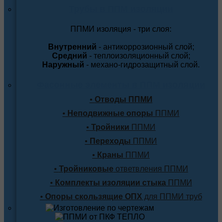
Трубы в ППМ изоляции
ППМИ изоляция - три слоя:
Внутренний
- антикоррозионный слой;
Средний
- теплоизоляционный слой;
Наружный
- механо-гидрозащитный слой.
Фасонные элементы в ППМ изоляции
•
Отводы ППМИ
•
Неподвижные опоры
ППМИ
•
Тройники
ППМИ
•
Переходы
ППМИ
•
Краны
ППМИ
•
Тройниковые
ответвления ППМИ
•
Комплекты изоляции стыка
ППМИ
•
Опоры скользящие ОПХ
для ППМИ труб