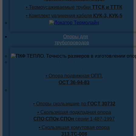
• Термоусаживаемые трубки
ТТСК и ТТТК
• Комплект удлинения кабеля
КУК-3, КУК-5
Опоры для
трубопроводов
Опоры для
стальной трубы
• Опора подвижная ОПП.
ОСТ 36-94-83
Опоры для
труб в изоляции
• Опоры скользящие по
ГОСТ 30732
• Скользящая подкладная опора
СПО,СПОк,СПОн
серии 1-487-1997
• Скользящая хомутовая опора
313.ТС-008