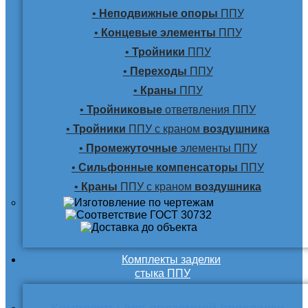
•
Неподвижные опоры
ППУ
•
Концевые элементы
ППУ
•
Тройники
ППУ
•
Переходы
ППУ
•
Краны
ППУ
•
Тройниковые
ответвления ППУ
•
Тройники
ППУ с краном
воздушника
•
Промежуточные
элементы ППУ
•
Сильфонные компенсаторы
ППУ
•
Краны
ППУ с краном
воздушника
Комплекты заделки
стыка ППУ
Комплекты для подземной прокладки