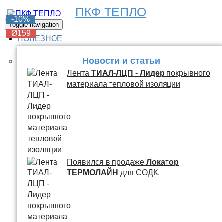
ПКФ ТЕПЛО
-6%
-6%
-6%
-6%
-10%
Toggle navigation
Ø159
Ø159
Ø159
Ø159
Ø159
ПОЛЕЗНОЕ
Новости и статьи
Лента
ТИАЛ-ЛЦП - Лидер
покрывного
материала тепловой изоляции
Появился в продаже
Локатор
ТЕРМОЛАЙН
для СОДК.