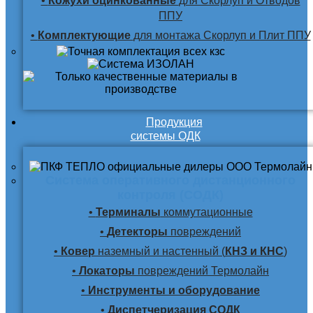
•
Кожухи оцинкованные
для Скорлуп и Отводов
ППУ
•
Комплектующие
для монтажа Скорлуп и Плит ППУ
Продукция
системы ОДК
Система оперативного дистанционного
контроля (СОДК)
•
Терминалы
коммутационные
•
Детекторы
повреждений
•
Ковер
наземный и настенный (
КНЗ и КНС
)
•
Локаторы
повреждений Термолайн
•
Инструменты и оборудование
•
Диспетчеризация СОДК