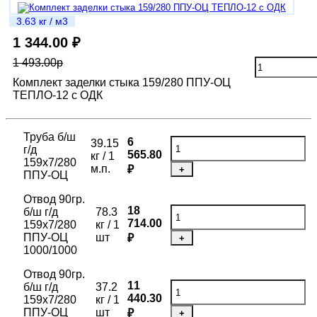
3.63 кг / м3
1 344.00 ₽
1 493.00р
Комплект заделки стыка 159/280 ППУ-ОЦ
ТЕПЛО-12 с ОДК
Труба б/ш
6
39.15
г/д
565.80
кг / 1
159х7/280
м.п.
₽
+
ППУ-ОЦ
Отвод 90гр.
18
б/ш г/д
78.3
714.00
159х7/280
кг / 1
ППУ-ОЦ
шт
₽
+
1000/1000
Отвод 90гр.
11
б/ш г/д
37.2
440.30
159х7/280
кг / 1
ППУ-ОЦ
шт
₽
+