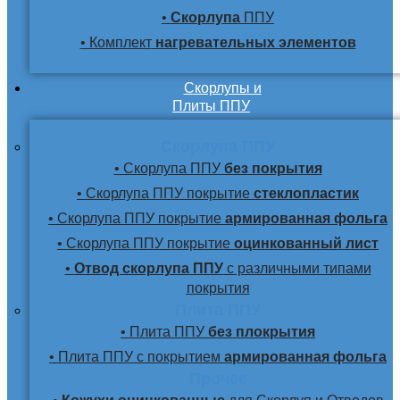
•
Скорлупа
ППУ
• Комплект
нагревательных элементов
Скорлупы и
Плиты ППУ
Скорлупа ППУ
• Скорлупа ППУ
без покрытия
• Скорлупа ППУ покрытие
стеклопластик
• Скорлупа ППУ покрытие
армированная фольга
• Скорлупа ППУ покрытие
оцинкованный лист
•
Отвод скорлупа ППУ
с различными типами
покрытия
Плита ППУ
• Плита ППУ
без плокрытия
• Плита ППУ с покрытием
армированная фольга
Прочее