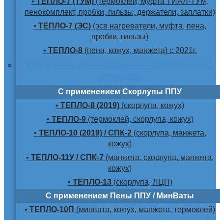
•
ТЕПЛО-7 (ТУМ)
(термоклей, муфта ТИАЛ-ТУМ,
пенокомплект, пробки, гильзы, держатели, заплатки)
•
ТЕПЛО-7 (ЭС)
(эсв нагреватели, муфта, пена,
пробки, гильзы)
•
ТЕПЛО-8
(пена, кожух, манжета) с 2021г.
Комплекты для надземного трубопровода
(ППУ-ОЦ)
С применением Скорлупы ППУ
•
ТЕПЛО-8 (2019)
(скорлупа, кожух)
•
ТЕПЛО-9
(термоклей, скорлупа, кожух)
•
ТЕПЛО-10 (2019) / СПК-2
(скорлупа, манжета,
кожух)
•
ТЕПЛО-11У / СПК-7
(манжета, скорлупа, манжета,
кожух)
•
ТЕПЛО-13
(скорлупа, ЛЦП)
С применением Пены ППУ / МинВаты
•
ТЕПЛО-10П
(минвата, кожух, манжета, термоклей)