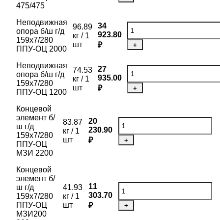
475/475
Неподвижная
34
96.89
опора б/ш г/д
923.80
кг / 1
159х7/280
шт
₽
+
ППУ-ОЦ 2000
Неподвижная
27
74.53
опора б/ш г/д
935.00
кг / 1
159х7/280
шт
₽
+
ППУ-ОЦ 1200
Концевой
элемент б/
20
83.87
ш г/д
230.90
кг / 1
159х7/280
шт
₽
+
ППУ-ОЦ
МЗИ 2200
Концевой
элемент б/
11
ш г/д
41.93
303.70
159х7/280
кг / 1
ППУ-ОЦ
шт
₽
+
МЗИ200