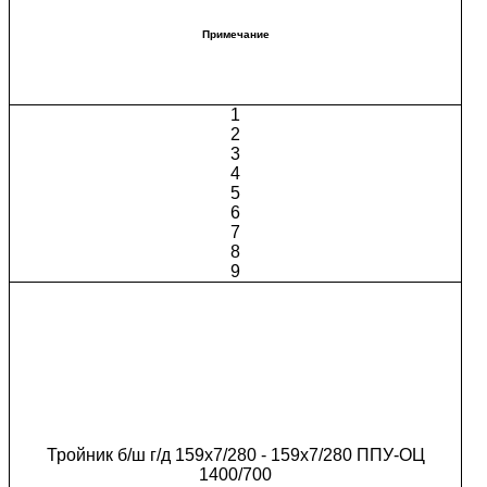
Примечание
1
2
3
4
5
6
7
8
9
Тройник б/ш г/д 159х7/280 - 159х7/280 ППУ-ОЦ
1400/700