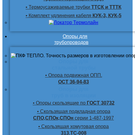
• Термоусаживаемые трубки
ТТСК и ТТТК
• Комплект удлинения кабеля
КУК-3, КУК-5
Опоры для
трубопроводов
Опоры для
стальной трубы
• Опора подвижная ОПП.
ОСТ 36-94-83
Опоры для
труб в изоляции
• Опоры скользящие по
ГОСТ 30732
• Скользящая подкладная опора
СПО,СПОк,СПОн
серии 1-487-1997
• Скользящая хомутовая опора
313.ТС-008