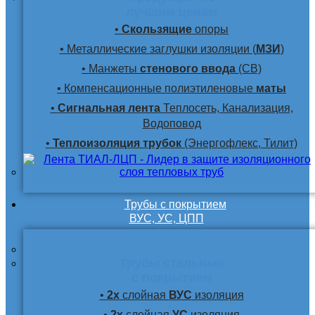
лучшим ценам
•
Скользящие
опоры
• Металлические заглушки изоляции (
МЗИ
)
• Манжеты
стенового ввода
(СВ)
• Компенсационные полиэтиленовые
маты
•
Сигнальная лента
Теплосеть, Канализация,
Водоповод
•
Теплоизоляция трубок
(Энергофлекс, Тилит)
Трубы с покрытием
ВУС, УС, ЦПП
Трубы стальные
с покрытием
•
2х
слойная
ВУС
изоляция
•
2х
слойная
УС
изоляция