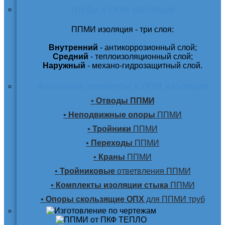
Трубы в ППМ изоляции
ППМИ изоляция - три слоя:
Внутренний
- антикоррозионный слой;
Средний
- теплоизоляционный слой;
Наружный
- механо-гидрозащитный слой.
Фасонные элементы в ППМ изоляции
•
Отводы ППМИ
•
Неподвижные опоры
ППМИ
•
Тройники
ППМИ
•
Переходы
ППМИ
•
Краны
ППМИ
•
Тройниковые
ответвления ППМИ
•
Комплекты изоляции стыка
ППМИ
•
Опоры скользящие ОПХ
для ППМИ труб