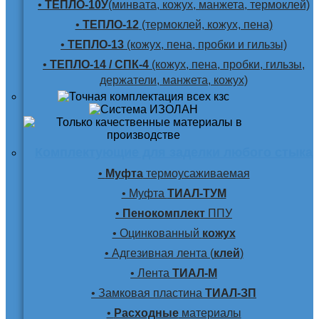
•
ТЕПЛО-10У
(минвата, кожух, манжета, термоклей)
•
ТЕПЛО-12
(термоклей, кожух, пена)
•
ТЕПЛО-13
(кожух, пена, пробки и гильзы)
•
ТЕПЛО-14 / СПК-4
(кожух, пена, пробки, гильзы,
держатели, манжета, кожух)
Комплектующие для заделки любого стыка
•
Муфта
термоусаживаемая
• Муфта
ТИАЛ-ТУМ
•
Пенокомплект
ППУ
• Оцинкованный
кожух
• Адгезивная лента (
клей
)
• Лента
ТИАЛ-М
• Замковая пластина
ТИАЛ-ЗП
•
Расходные
материалы