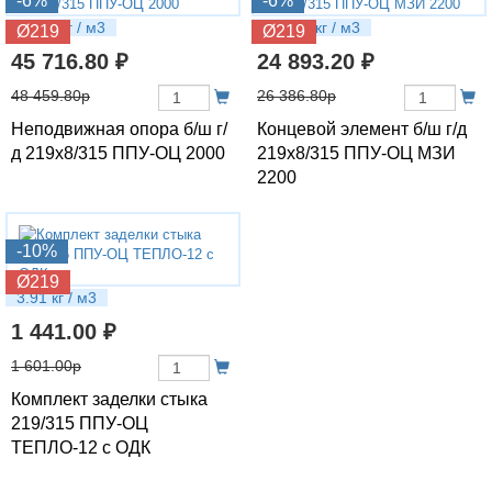
-6%
-6%
125.8 кг / м3
108.93 кг / м3
Ø219
Ø219
45 716.80 ₽
24 893.20 ₽
48 459.80р
26 386.80р
Неподвижная опора б/ш г/
Концевой элемент б/ш г/д
д 219х8/315 ППУ-ОЦ 2000
219х8/315 ППУ-ОЦ МЗИ
2200
-10%
Ø219
3.91 кг / м3
1 441.00 ₽
1 601.00р
Комплект заделки стыка
219/315 ППУ-ОЦ
ТЕПЛО-12 с ОДК