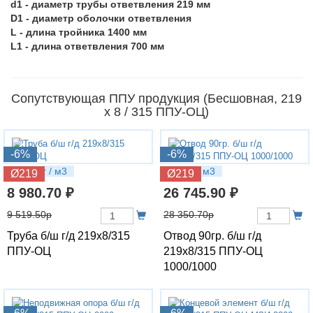
d1 - диаметр трубы ответвления 219 мм
D1 - диаметр оболочки ответвления
L - длина тройника 1400 мм
L1 - длина ответвления 700 мм
Сопутствующая ППУ продукция (Бесшовная, 219
х 8 / 315 ППУ-ОЦ)
-6%
-6%
54.06 кг / м3
108 кг / м3
Ø219
Ø219
8 980.70 ₽
26 745.90 ₽
9 519.50р
28 350.70р
Труба б/ш г/д 219х8/315
Отвод 90гр. б/ш г/д
ППУ-ОЦ
219х8/315 ППУ-ОЦ
1000/1000