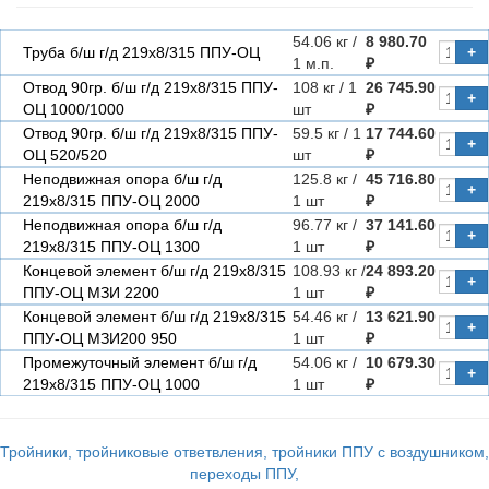
54.06 кг /
8 980.70
Труба б/ш г/д 219х8/315 ППУ-ОЦ
+
1 м.п.
₽
Отвод 90гр. б/ш г/д 219х8/315 ППУ-
108 кг / 1
26 745.90
+
ОЦ 1000/1000
шт
₽
Отвод 90гр. б/ш г/д 219х8/315 ППУ-
59.5 кг / 1
17 744.60
+
ОЦ 520/520
шт
₽
Неподвижная опора б/ш г/д
125.8 кг /
45 716.80
+
219х8/315 ППУ-ОЦ 2000
1 шт
₽
Неподвижная опора б/ш г/д
96.77 кг /
37 141.60
+
219х8/315 ППУ-ОЦ 1300
1 шт
₽
Концевой элемент б/ш г/д 219х8/315
108.93 кг /
24 893.20
+
ППУ-ОЦ МЗИ 2200
1 шт
₽
Концевой элемент б/ш г/д 219х8/315
54.46 кг /
13 621.90
+
ППУ-ОЦ МЗИ200 950
1 шт
₽
Промежуточный элемент б/ш г/д
54.06 кг /
10 679.30
+
219х8/315 ППУ-ОЦ 1000
1 шт
₽
Тройники, тройниковые ответвления, тройники ППУ с воздушником,
переходы ППУ,