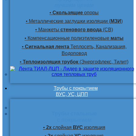
лучшим ценам
•
Скользящие
опоры
• Металлические заглушки изоляции (
МЗИ
)
• Манжеты
стенового ввода
(СВ)
• Компенсационные полиэтиленовые
маты
•
Сигнальная лента
Теплосеть, Канализация,
Водоповод
•
Теплоизоляция трубок
(Энергофлекс, Тилит)
Трубы с покрытием
ВУС, УС, ЦПП
Трубы стальные
с покрытием
•
2х
слойная
ВУС
изоляция
•
2х
слойная
УС
изоляция