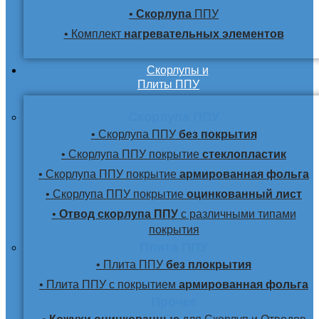
•
Скорлупа
ППУ
• Комплект
нагревательных элементов
Скорлупы и
Плиты ППУ
Скорлупа ППУ
• Скорлупа ППУ
без покрытия
• Скорлупа ППУ покрытие
стеклопластик
• Скорлупа ППУ покрытие
армированная фольга
• Скорлупа ППУ покрытие
оцинкованный лист
•
Отвод скорлупа ППУ
с различными типами
покрытия
Плита ППУ
• Плита ППУ
без плокрытия
• Плита ППУ с покрытием
армированная фольга
Прочее