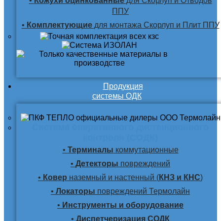
•
Кожухи оцинкованные
для Скорлуп и Отводов
ППУ
•
Комплектующие
для монтажа Скорлуп и Плит ППУ
Продукция
системы ОДК
Система оперативного дистанционного
контроля (СОДК)
•
Терминалы
коммутационные
•
Детекторы
повреждений
•
Ковер
наземный и настенный (
КНЗ и КНС
)
•
Локаторы
повреждений Термолайн
•
Инструменты и оборудование
•
Диспетчеризация СОДК