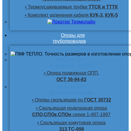
• Термоусаживаемые трубки
ТТСК и ТТТК
• Комплект удлинения кабеля
КУК-3, КУК-5
Опоры для
трубопроводов
Опоры для
стальной трубы
• Опора подвижная ОПП.
ОСТ 36-94-83
Опоры для
труб в изоляции
• Опоры скользящие по
ГОСТ 30732
• Скользящая подкладная опора
СПО,СПОк,СПОн
серии 1-487-1997
• Скользящая хомутовая опора
313.ТС-008