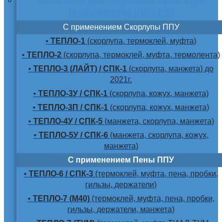
трубопровода (ППУ-ПЭ)
С применением Скорлупы ППУ
•
ТЕПЛО-1
(скорлупа, термоклей, муфта)
•
ТЕПЛО-2
(скорлупа, термоклей, муфта, термолента)
•
ТЕПЛО-3 (ЛАЙТ) / СПК-1
(скорлупа, манжета) до
2021г.
•
ТЕПЛО-3У / СПК-1
(скорлупа, кожух, манжета)
•
ТЕПЛО-3П / СПК-1
(скорлупа, кожух, манжета)
•
ТЕПЛО-4У / СПК-5
(манжета, скорлупа, манжета)
•
ТЕПЛО-5У / СПК-6
(манжета, скорлупа, кожух,
манжета)
С применением Пены ППУ
•
ТЕПЛО-6 / СПК-3
(термоклей, муфта, пена, пробки,
гильзы, держатели)
•
ТЕПЛО-7 (М40)
(термоклей, муфта, пена, пробки,
гильзы, держатели, манжета)