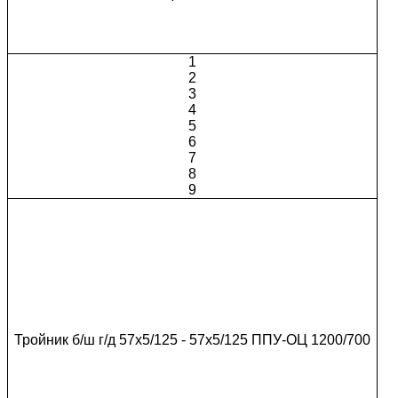
1
2
3
4
5
6
7
8
9
Тройник б/ш г/д 57х5/125 - 57х5/125 ППУ-ОЦ 1200/700