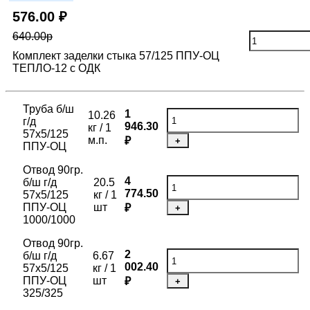
576.00 ₽
640.00р
Комплект заделки стыка 57/125 ППУ-ОЦ
ТЕПЛО-12 с ОДК
Труба б/ш
1
10.26
г/д
946.30
кг / 1
57х5/125
м.п.
₽
+
ППУ-ОЦ
Отвод 90гр.
4
б/ш г/д
20.5
774.50
57х5/125
кг / 1
ППУ-ОЦ
шт
₽
+
1000/1000
Отвод 90гр.
2
б/ш г/д
6.67
002.40
57х5/125
кг / 1
ППУ-ОЦ
шт
₽
+
325/325