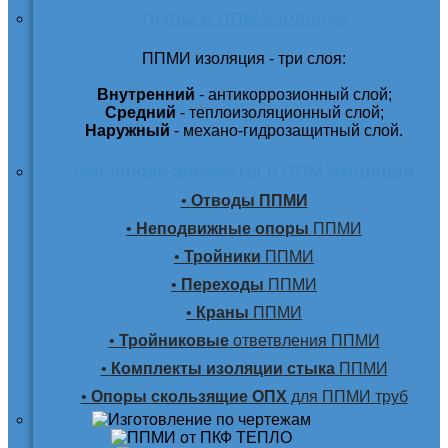
Трубы в ППМ изоляции
ППМИ изоляция - три слоя:
Внутренний
- антикоррозионный слой;
Средний
- теплоизоляционный слой;
Наружный
- механо-гидрозащитный слой.
Фасонные элементы в ППМ изоляции
•
Отводы ППМИ
•
Неподвижные опоры
ППМИ
•
Тройники
ППМИ
•
Переходы
ППМИ
•
Краны
ППМИ
•
Тройниковые
ответвления ППМИ
•
Комплекты изоляции стыка
ППМИ
•
Опоры скользящие ОПХ
для ППМИ труб