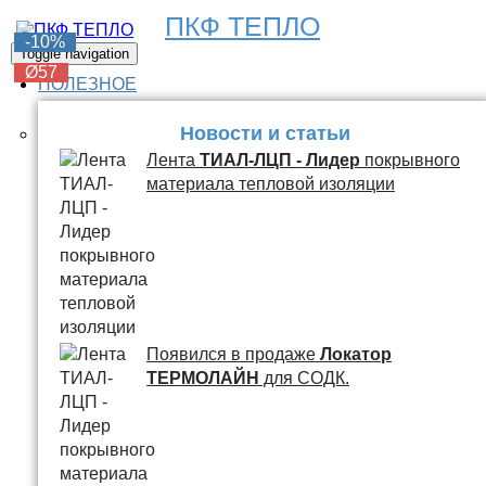
ПКФ ТЕПЛО
-6%
-6%
-6%
-6%
-10%
Toggle navigation
Ø57
Ø57
Ø57
Ø57
Ø57
ПОЛЕЗНОЕ
Новости и статьи
Лента
ТИАЛ-ЛЦП - Лидер
покрывного
материала тепловой изоляции
Появился в продаже
Локатор
ТЕРМОЛАЙН
для СОДК.