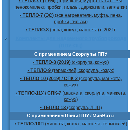
•
ТЕПЛО-7 (ТУМ)
(термоклей, муфта ТИАЛ-ТУМ,
пенокомплект, пробки, гильзы, держатели, заплатки)
•
ТЕПЛО-7 (ЭС)
(эсв нагреватели, муфта, пена,
пробки, гильзы)
•
ТЕПЛО-8
(пена, кожух, манжета) с 2021г.
Комплекты для надземного трубопровода
(ППУ-ОЦ)
С применением Скорлупы ППУ
•
ТЕПЛО-8 (2019)
(скорлупа, кожух)
•
ТЕПЛО-9
(термоклей, скорлупа, кожух)
•
ТЕПЛО-10 (2019) / СПК-2
(скорлупа, манжета,
кожух)
•
ТЕПЛО-11У / СПК-7
(манжета, скорлупа, манжета,
кожух)
•
ТЕПЛО-13
(скорлупа, ЛЦП)
С применением Пены ППУ / МинВаты
•
ТЕПЛО-10П
(минвата, кожух, манжета, термоклей)