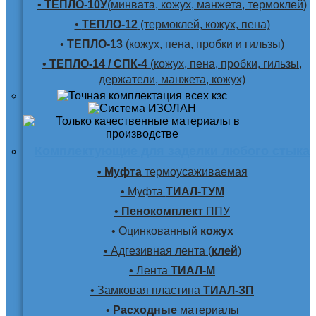
•
ТЕПЛО-10У
(минвата, кожух, манжета, термоклей)
•
ТЕПЛО-12
(термоклей, кожух, пена)
•
ТЕПЛО-13
(кожух, пена, пробки и гильзы)
•
ТЕПЛО-14 / СПК-4
(кожух, пена, пробки, гильзы,
держатели, манжета, кожух)
Комплектующие для заделки любого стыка
•
Муфта
термоусаживаемая
• Муфта
ТИАЛ-ТУМ
•
Пенокомплект
ППУ
• Оцинкованный
кожух
• Адгезивная лента (
клей
)
• Лента
ТИАЛ-М
• Замковая пластина
ТИАЛ-ЗП
•
Расходные
материалы