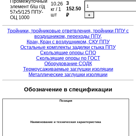
Промежуточный
3
10.26
элемент б/ш г/д
152.50
кг / 1
57х5/125 ППУ-
шт
₽
+
ОЦ 1000
Тройники, тройниковые ответвления, тройники ППУ с
воздушником, переходы ППУ,
Кран, Кран с воздушником, СКУ ППУ
Остальные комплекты заделки стыка ППУ
Скользящие опоры СПО
Скользящие опоры по ГОСТ
Оборудование СОДК
Термоусаживаемые заглушки изоляции
Металлические заглушки изоляции
Обозначение в спецификации
Позиция
Наименование и техническая характеристика