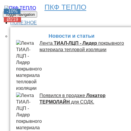
ПКФ ТЕПЛО
-6%
-6%
-6%
-6%
-10%
Toggle navigation
Ø219
Ø219
Ø219
Ø219
Ø219
ПОЛЕЗНОЕ
Новости и статьи
Лента
ТИАЛ-ЛЦП - Лидер
покрывного
материала тепловой изоляции
Появился в продаже
Локатор
ТЕРМОЛАЙН
для СОДК.