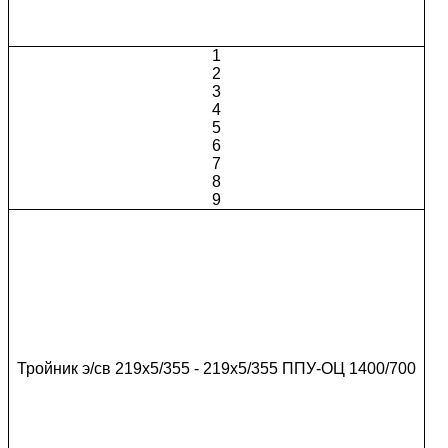
1
2
3
4
5
6
7
8
9
Тройник э/св 219х5/355 - 219х5/355 ППУ-ОЦ 1400/700