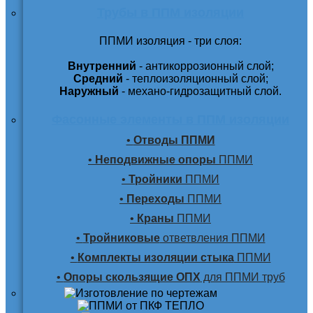
Трубы в ППМ изоляции
ППМИ изоляция - три слоя:
Внутренний
- антикоррозионный слой;
Средний
- теплоизоляционный слой;
Наружный
- механо-гидрозащитный слой.
Фасонные элементы в ППМ изоляции
•
Отводы ППМИ
•
Неподвижные опоры
ППМИ
•
Тройники
ППМИ
•
Переходы
ППМИ
•
Краны
ППМИ
•
Тройниковые
ответвления ППМИ
•
Комплекты изоляции стыка
ППМИ
•
Опоры скользящие ОПХ
для ППМИ труб