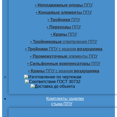
•
Неподвижные опоры
ППУ
•
Концевые элементы
ППУ
•
Тройники
ППУ
•
Переходы
ППУ
•
Краны
ППУ
•
Тройниковые
ответвления ППУ
•
Тройники
ППУ с краном
воздушника
•
Промежуточные
элементы ППУ
•
Сильфонные компенсаторы
ППУ
•
Краны
ППУ с краном
воздушника
Комплекты заделки
стыка ППУ
Комплекты для подземной прокладки