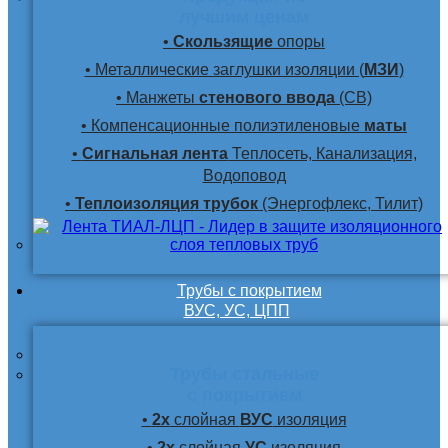
лучшим ценам
•
Скользящие
опоры
• Металлические заглушки изоляции (
МЗИ
)
• Манжеты
стенового ввода
(СВ)
• Компенсационные полиэтиленовые
маты
•
Сигнальная лента
Теплосеть, Канализация,
Водоповод
•
Теплоизоляция трубок
(Энергофлекс, Тилит)
Трубы с покрытием
ВУС, УС, ЦПП
Трубы стальные
с покрытием
•
2х
слойная
ВУС
изоляция
•
2х
слойная
УС
изоляция