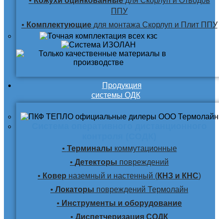
•
Кожухи оцинкованные
для Скорлуп и Отводов
ППУ
•
Комплектующие
для монтажа Скорлуп и Плит ППУ
Продукция
системы ОДК
Система оперативного дистанционного
контроля (СОДК)
•
Терминалы
коммутационные
•
Детекторы
повреждений
•
Ковер
наземный и настенный (
КНЗ и КНС
)
•
Локаторы
повреждений Термолайн
•
Инструменты и оборудование
•
Диспетчеризация СОДК