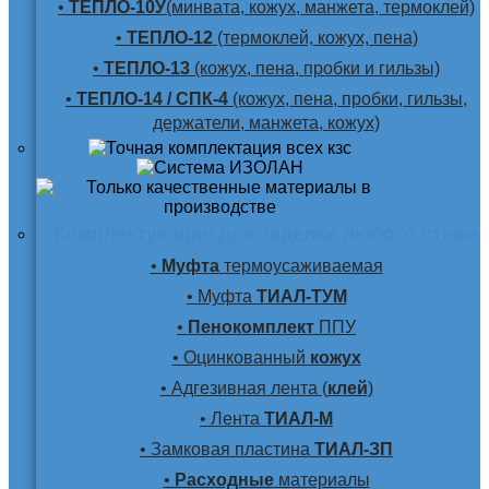
•
ТЕПЛО-10У
(минвата, кожух, манжета, термоклей)
•
ТЕПЛО-12
(термоклей, кожух, пена)
•
ТЕПЛО-13
(кожух, пена, пробки и гильзы)
•
ТЕПЛО-14 / СПК-4
(кожух, пена, пробки, гильзы,
держатели, манжета, кожух)
Комплектующие для заделки любого стыка
•
Муфта
термоусаживаемая
• Муфта
ТИАЛ-ТУМ
•
Пенокомплект
ППУ
• Оцинкованный
кожух
• Адгезивная лента (
клей
)
• Лента
ТИАЛ-М
• Замковая пластина
ТИАЛ-ЗП
•
Расходные
материалы