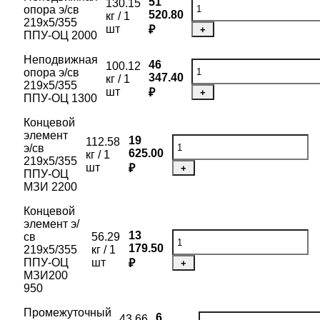
51
130.15
опора э/св
520.80
кг / 1
219х5/355
шт
₽
+
ППУ-ОЦ 2000
Неподвижная
46
100.12
опора э/св
347.40
кг / 1
219х5/355
шт
₽
+
ППУ-ОЦ 1300
Концевой
элемент
19
112.58
э/св
625.00
кг / 1
219х5/355
шт
₽
+
ППУ-ОЦ
МЗИ 2200
Концевой
элемент э/
13
св
56.29
179.50
219х5/355
кг / 1
ППУ-ОЦ
шт
₽
+
МЗИ200
950
Промежуточный
6
43.66