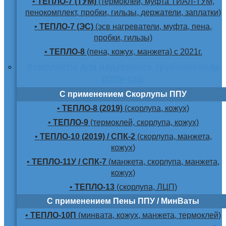
•
ТЕПЛО-7 (ТУМ)
(термоклей, муфта ТИАЛ-ТУМ,
пенокомплект, пробки, гильзы, держатели, заплатки)
•
ТЕПЛО-7 (ЭС)
(эсв нагреватели, муфта, пена,
пробки, гильзы)
•
ТЕПЛО-8
(пена, кожух, манжета) с 2021г.
Комплекты для надземного трубопровода
(ППУ-ОЦ)
С применением Скорлупы ППУ
•
ТЕПЛО-8 (2019)
(скорлупа, кожух)
•
ТЕПЛО-9
(термоклей, скорлупа, кожух)
•
ТЕПЛО-10 (2019) / СПК-2
(скорлупа, манжета,
кожух)
•
ТЕПЛО-11У / СПК-7
(манжета, скорлупа, манжета,
кожух)
•
ТЕПЛО-13
(скорлупа, ЛЦП)
С применением Пены ППУ / МинВаты
•
ТЕПЛО-10П
(минвата, кожух, манжета, термоклей)