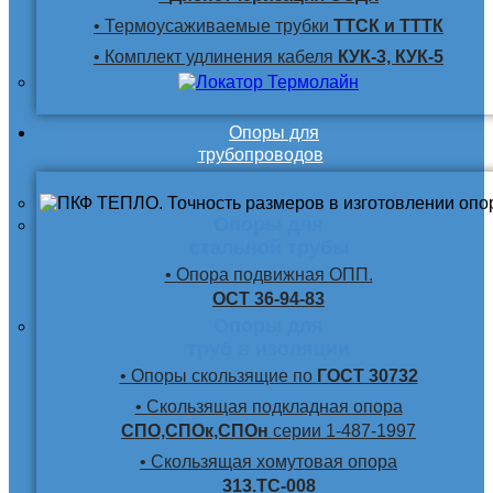
• Термоусаживаемые трубки
ТТСК и ТТТК
• Комплект удлинения кабеля
КУК-3, КУК-5
Опоры для
трубопроводов
Опоры для
стальной трубы
• Опора подвижная ОПП.
ОСТ 36-94-83
Опоры для
труб в изоляции
• Опоры скользящие по
ГОСТ 30732
• Скользящая подкладная опора
СПО,СПОк,СПОн
серии 1-487-1997
• Скользящая хомутовая опора
313.ТС-008