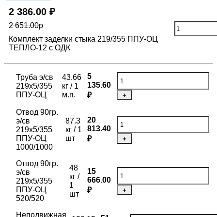
2 386.00 ₽
2 651.00р
Комплект заделки стыка 219/355 ППУ-ОЦ
ТЕПЛО-12 с ОДК
5
Труба э/св
43.66
135.60
219х5/355
кг / 1
ППУ-ОЦ
м.п.
₽
+
Отвод 90гр.
20
э/св
87.3
813.40
219х5/355
кг / 1
ППУ-ОЦ
шт
₽
+
1000/1000
Отвод 90гр.
48
15
э/св
кг /
666.00
219х5/355
1
ППУ-ОЦ
₽
+
шт
520/520
Неподвижная