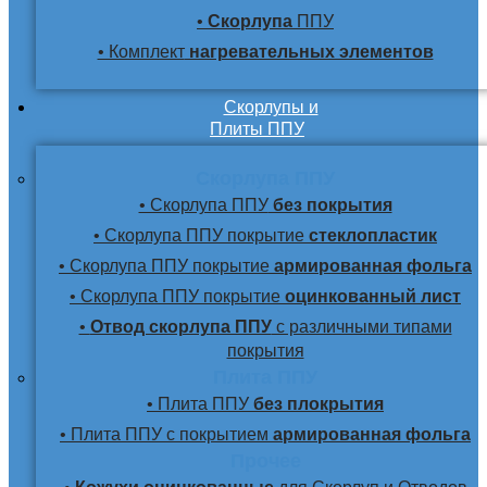
•
Скорлупа
ППУ
• Комплект
нагревательных элементов
Скорлупы и
Плиты ППУ
Скорлупа ППУ
• Скорлупа ППУ
без покрытия
• Скорлупа ППУ покрытие
стеклопластик
• Скорлупа ППУ покрытие
армированная фольга
• Скорлупа ППУ покрытие
оцинкованный лист
•
Отвод скорлупа ППУ
с различными типами
покрытия
Плита ППУ
• Плита ППУ
без плокрытия
• Плита ППУ с покрытием
армированная фольга
Прочее