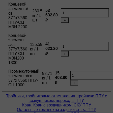
Концевой
элемент э/
53
230.5
св
632.80
кг / 1
377х7/560
шт
₽
+
ППУ-ОЦ
МЗИ 2200
Концевой
элемент
41
э/св
135.59
023.20
377х7/560
кг / 1
ППУ-ОЦ
шт
₽
+
МЗИ200
1300
Промежуточный
15
92.71
элемент э/св
403.80
кг / 1
377х7/560 ППУ-
шт
₽
+
ОЦ 1000
Тройники, тройниковые ответвления, тройники ППУ с
воздушником, переходы ППУ,
Кран, Кран с воздушником, СКУ ППУ
Остальные комплекты заделки стыка ППУ