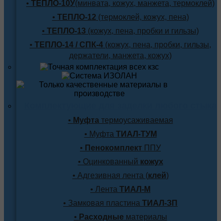
•
ТЕПЛО-10У
(минвата, кожух, манжета, термоклей)
•
ТЕПЛО-12
(термоклей, кожух, пена)
•
ТЕПЛО-13
(кожух, пена, пробки и гильзы)
•
ТЕПЛО-14 / СПК-4
(кожух, пена, пробки, гильзы,
держатели, манжета, кожух)
Комплектующие для заделки любого стыка
•
Муфта
термоусаживаемая
• Муфта
ТИАЛ-ТУМ
•
Пенокомплект
ППУ
• Оцинкованный
кожух
• Адгезивная лента (
клей
)
• Лента
ТИАЛ-М
• Замковая пластина
ТИАЛ-ЗП
•
Расходные
материалы