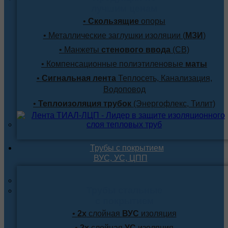
лучшим ценам
•
Скользящие
опоры
• Металлические заглушки изоляции (
МЗИ
)
• Манжеты
стенового ввода
(СВ)
• Компенсационные полиэтиленовые
маты
•
Сигнальная лента
Теплосеть, Канализация,
Водоповод
•
Теплоизоляция трубок
(Энергофлекс, Тилит)
Трубы с покрытием
ВУС, УС, ЦПП
Трубы стальные
с покрытием
•
2х
слойная
ВУС
изоляция
•
2х
слойная
УС
изоляция