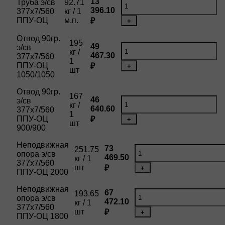
13
Труба э/св
92.71
396.10
377х7/560
кг / 1
ППУ-ОЦ
м.п.
₽
+
Отвод 90гр.
195
49
э/св
кг /
467.30
377х7/560
1
ППУ-ОЦ
₽
+
шт
1050/1050
Отвод 90гр.
167
46
э/св
кг /
640.60
377х7/560
1
ППУ-ОЦ
₽
+
шт
900/900
Неподвижная
73
251.75
опора э/св
469.50
кг / 1
377х7/560
шт
₽
+
ППУ-ОЦ 2000
Неподвижная
67
193.65
опора э/св
472.10
кг / 1
377х7/560
шт
₽
+
ППУ-ОЦ 1800