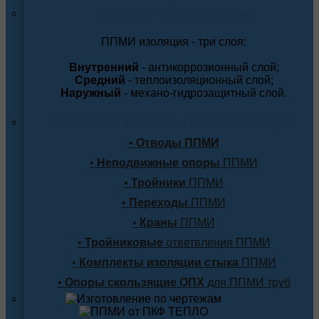
Трубы в ППМ изоляции
ППМИ изоляция - три слоя:
Внутренний
- антикоррозионный слой;
Средний
- теплоизоляционный слой;
Наружный
- механо-гидрозащитный слой.
Фасонные элементы в ППМ изоляции
•
Отводы ППМИ
•
Неподвижные опоры
ППМИ
•
Тройники
ППМИ
•
Переходы
ППМИ
•
Краны
ППМИ
•
Тройниковые
ответвления ППМИ
•
Комплекты изоляции стыка
ППМИ
•
Опоры скользящие ОПХ
для ППМИ труб