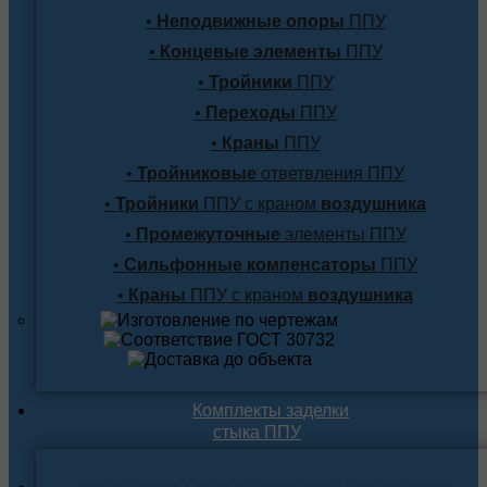
•
Неподвижные опоры
ППУ
•
Концевые элементы
ППУ
•
Тройники
ППУ
•
Переходы
ППУ
•
Краны
ППУ
•
Тройниковые
ответвления ППУ
•
Тройники
ППУ с краном
воздушника
•
Промежуточные
элементы ППУ
•
Сильфонные компенсаторы
ППУ
•
Краны
ППУ с краном
воздушника
Комплекты заделки
стыка ППУ
Комплекты для подземной прокладки