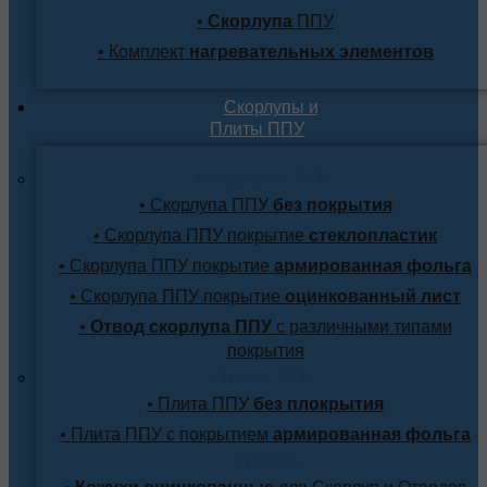
•
Скорлупа
ППУ
• Комплект
нагревательных элементов
Скорлупы и
Плиты ППУ
Скорлупа ППУ
• Скорлупа ППУ
без покрытия
• Скорлупа ППУ покрытие
стеклопластик
• Скорлупа ППУ покрытие
армированная фольга
• Скорлупа ППУ покрытие
оцинкованный лист
•
Отвод скорлупа ППУ
с различными типами
покрытия
Плита ППУ
• Плита ППУ
без плокрытия
• Плита ППУ с покрытием
армированная фольга
Прочее