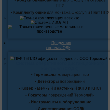
•
Кожухи оцинкованные
для Скорлуп и Отводов
ППУ
•
Комплектующие
для монтажа Скорлуп и Плит ППУ
Продукция
системы ОДК
Система оперативного дистанционного
контроля (СОДК)
•
Терминалы
коммутационные
•
Детекторы
повреждений
•
Ковер
наземный и настенный (
КНЗ и КНС
)
•
Локаторы
повреждений Термолайн
•
Инструменты и оборудование
•
Диспетчеризация СОДК