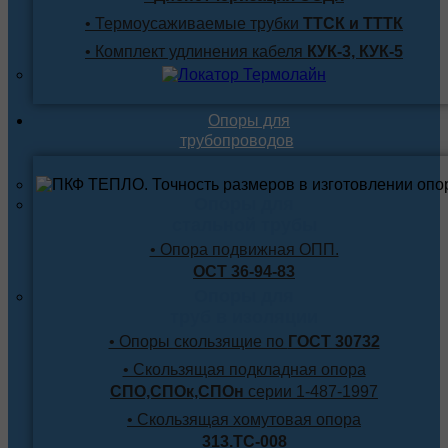
• Термоусаживаемые трубки
ТТСК и ТТТК
• Комплект удлинения кабеля
КУК-3, КУК-5
Опоры для
трубопроводов
Опоры для
стальной трубы
• Опора подвижная ОПП.
ОСТ 36-94-83
Опоры для
труб в изоляции
• Опоры скользящие по
ГОСТ 30732
• Скользящая подкладная опора
СПО,СПОк,СПОн
серии 1-487-1997
• Скользящая хомутовая опора
313.ТС-008