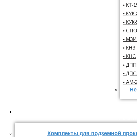
• КТ-
• КУК-
• КУК-
• СПО
• МЗИ
• КНЗ
• КНС
• ДПП
• ДП
• АМ-
Не
Комплекты
стыка 
Комплекты для подземной прок