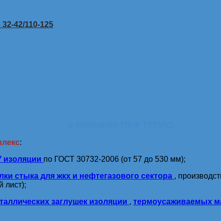
32-42/110-125
о компании ПКФ ТЕПЛО
плекс
:
У изоляции
по ГОСТ 30732-2006 (от 57 до 530 мм);
лки стыка для жкх и нефтегазового сектора
, производс
 лист);
таллических заглушек изоляции
,
термоусаживаемых м