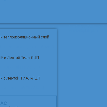
📞
+7 (4852) 91-96-22
info@pkfteplo.ru
✉
й теплоизоляционный слой
У и Лентой ТИАЛ-ЛЦП
той и Лентой ТИАЛ-ЛЦП
ВАС