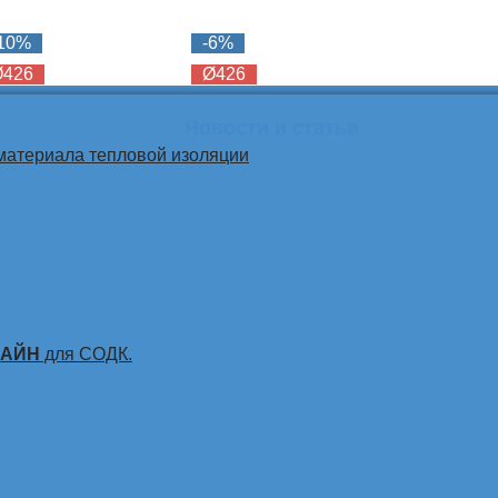
-10%
-6%
Ø426
Ø426
Новости и статьи
материала тепловой изоляции
ЛАЙН
для СОДК.