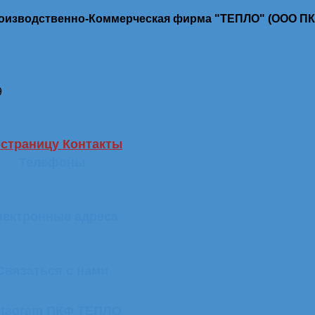
роизводственно-Коммерческая фирма "ТЕПЛО" (ООО П
9
 страницу Контакты
Телефоны
лектронные адреса
Связаться с нами
stagram ПКФ ТЕПЛО