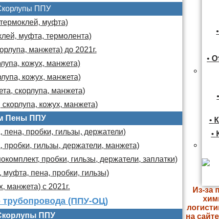
Скорлупы ППУ
 термоклей, муфта)
клей, муфта, термолента)
орлупа, манжета) до 2021г.
•
О
лупа, кожух, манжета)
лупа, кожух, манжета)
та, скорлупа, манжета)
 скорлупа, кожух, манжета)
м Пены ППУ
•
К
 пена, пробки, гильзы, держатели)
•
, пробки, гильзы, держатели, манжета)
комплект, пробки, гильзы, держатели, заплатки)
 муфта, пена, пробки, гильзы)
х, манжета) с 2021г.
Из-за 
хим
 трубопровода (ППУ-ОЦ)
логисти
Скорлупы ППУ
на сайт