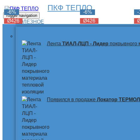
ПКФ ТЕПЛО
-6%
-6%
-6%
Toggle navigation
Ø426
Ø426
Ø426
ПОЛЕЗНОЕ
Лента
ТИАЛ-ЛЦП - Лидер
покрывного 
Появился в продаже
Локатор ТЕРМО