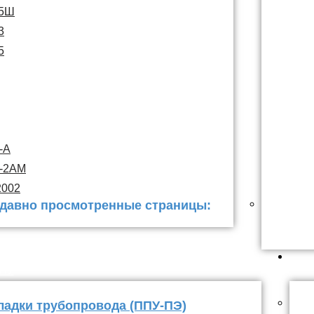
15Ш
3
5
-А
С-2АМ
2002
давно просмотренные страницы:
 заделки
ППУ
ладки трубопровода (ППУ-ПЭ)