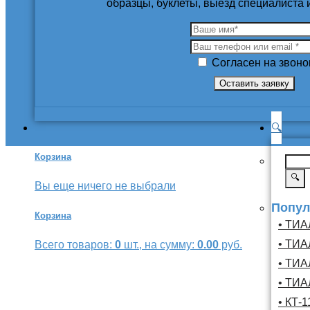
образцы, буклеты, выезд специалиста
Согласен на звоно
🔍
Корзина
🔍
Вы еще ничего не выбрали
Попул
Корзина
• ТИА
• ТИА
Всего товаров:
0
шт., на сумму:
0.00
руб.
• ТИА
• ТИА
• КТ-1