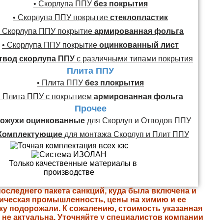
• Скорлупа ППУ
без покрытия
• Скорлупа ППУ покрытие
стеклопластик
• Скорлупа ППУ покрытие
армированная фольга
• Скорлупа ППУ покрытие
оцинкованный лист
твод скорлупа ППУ
с различными типами покрытия
Плита ППУ
• Плита ППУ
без плокрытия
• Плита ППУ с покрытием
армированная фольга
Прочее
ожухи оцинкованные
для Скорлуп и Отводов ППУ
Комплектующие
для монтажа Скорлуп и Плит ППУ
последнего пакета санкций, куда была включена и
ическая промышленность, цены на химию и ее
ку подорожали. К сожалению, стоимость указанная
е не актуальна. Уточняйте у специалистов компании