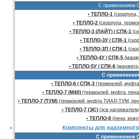
С применением 
•
ТЕПЛО-1
(скорлупа,
•
ТЕПЛО-2
(скорлупа, термо
•
ТЕПЛО-3 (ЛАЙТ) / СПК-1
(ск
•
ТЕПЛО-3У / СПК-1
(скор
•
ТЕПЛО-3П / СПК-1
(скор
•
ТЕПЛО-4У / СПК-5
(манже
•
ТЕПЛО-5У / СПК-6
(манжета,
С применение
•
ТЕПЛО-6 / СПК-3
(термоклей, муфта,
•
ТЕПЛО-7 (М40)
(термоклей, муфта, пена
•
ТЕПЛО-7 (ТУМ)
(термоклей, муфта ТИАЛ-ТУМ, пено
•
ТЕПЛО-7 (ЭС)
(эсв нагреватели,
•
ТЕПЛО-8
(пена, кожу
Комплекты для надземного
С применением 