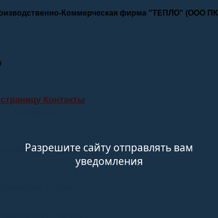
роизводственно-Коммерческая фирма "ТЕПЛО" (ООО П
9
 страницу Контакты
Телефоны
Разрешите сайту отправлять вам
лектронные адреса
уведомления
Связаться с нами
stagram ПКФ ТЕПЛО