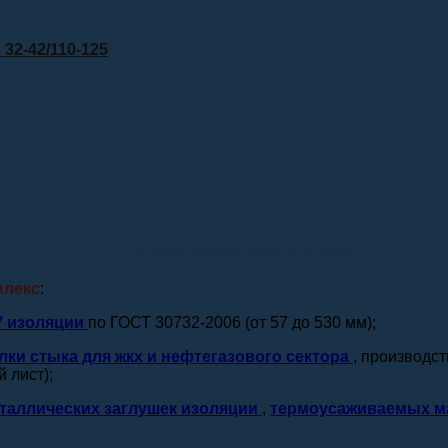
32-42/110-125
о компании ПКФ ТЕПЛО
плекс
:
У изоляции
по ГОСТ 30732-2006 (от 57 до 530 мм);
лки стыка для жкх и нефтегазового сектора
, производс
 лист);
таллических заглушек изоляции
,
термоусаживаемых м