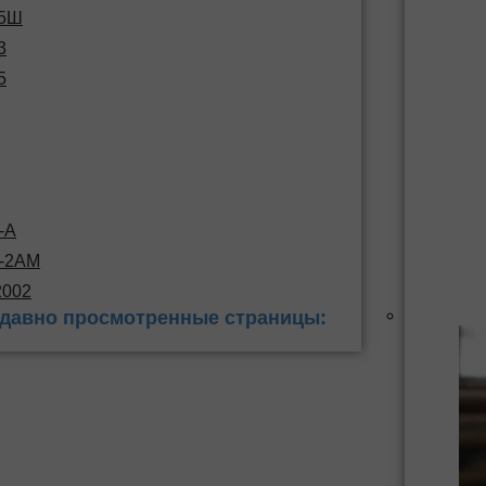
15Ш
3
5
-А
С-2АМ
2002
давно просмотренные страницы: