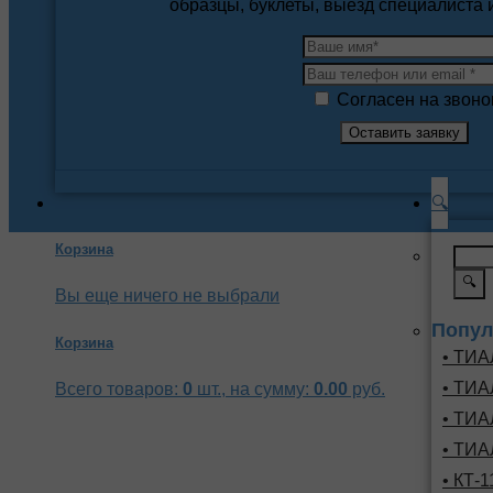
образцы, буклеты, выезд специалиста
Согласен на звоно
🔍
Корзина
🔍
Вы еще ничего не выбрали
Попул
Корзина
• ТИА
• ТИА
Всего товаров:
0
шт., на сумму:
0.00
руб.
• ТИА
• ТИА
• КТ-1