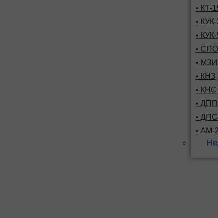
• КТ-
• КУК-
• КУК-
• СПО
• МЗИ
• КНЗ
• КНС
• ДПП
• ДП
• АМ-
Не