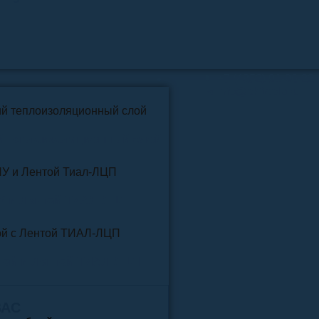
📞
+7 (4852) 91-96-22
info@pkfteplo.ru
✉
й теплоизоляционный слой
У и Лентой ТИАЛ-ЛЦП
той и Лентой ТИАЛ-ЛЦП
ВАС