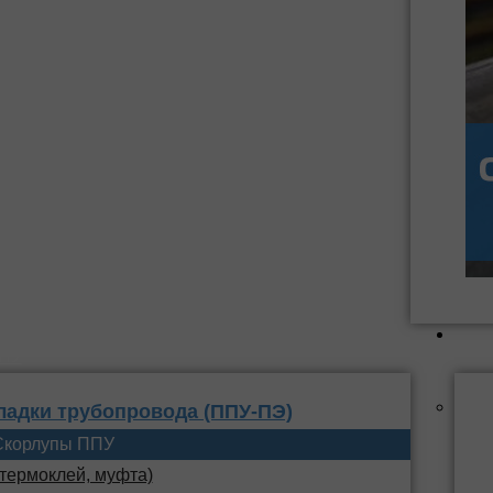
 заделки
ППУ
ладки трубопровода (ППУ-ПЭ)
Скорлупы ППУ
 термоклей, муфта)