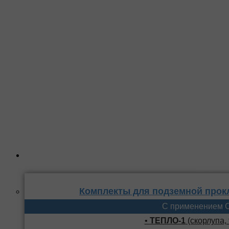
Комплекты
стыка 
Комплекты для подземной прок
С применением 
•
ТЕПЛО-1
(скорлупа,