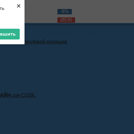
×
ть
-10%
-6%
Ø530
Ø530
решить
Новости и статьи
материала тепловой изоляции
ЛАЙН
для СОДК.