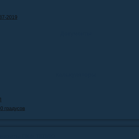
87-2019
Документы
Калькуляторы
Л
90 градусов
квизиты ПКФ ТЕПЛО