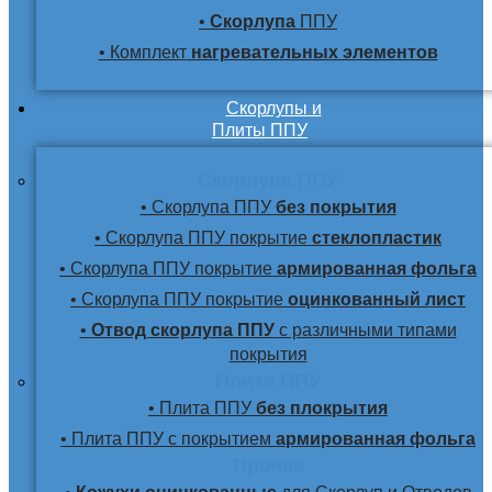
•
Скорлупа
ППУ
• Комплект
нагревательных элементов
Скорлупы и
Плиты ППУ
Скорлупа ППУ
• Скорлупа ППУ
без покрытия
• Скорлупа ППУ покрытие
стеклопластик
• Скорлупа ППУ покрытие
армированная фольга
• Скорлупа ППУ покрытие
оцинкованный лист
•
Отвод скорлупа ППУ
с различными типами
покрытия
Плита ППУ
• Плита ППУ
без плокрытия
• Плита ППУ с покрытием
армированная фольга
Прочее