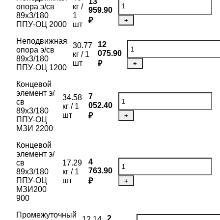
13
опора э/св
кг /
959.90
89х3/180
1
₽
+
ППУ-ОЦ 2000
шт
Неподвижная
12
30.77
опора э/св
075.90
кг / 1
89х3/180
шт
₽
+
ППУ-ОЦ 1200
Концевой
элемент э/
7
34.58
св
052.40
кг / 1
89х3/180
шт
₽
+
ППУ-ОЦ
МЗИ 2200
Концевой
элемент э/
4
св
17.29
763.90
89х3/180
кг / 1
ППУ-ОЦ
шт
₽
+
МЗИ200
900
Промежуточный
2
12.14