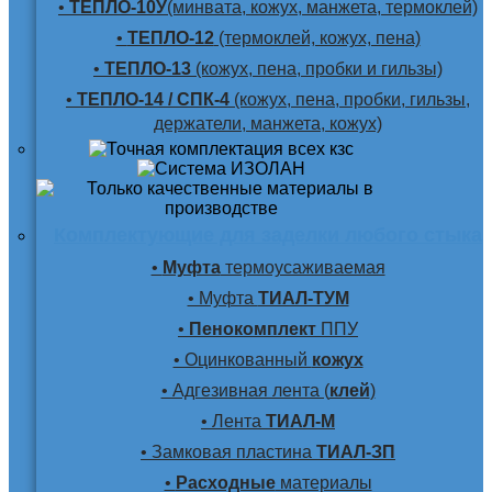
•
ТЕПЛО-10У
(минвата, кожух, манжета, термоклей)
•
ТЕПЛО-12
(термоклей, кожух, пена)
•
ТЕПЛО-13
(кожух, пена, пробки и гильзы)
•
ТЕПЛО-14 / СПК-4
(кожух, пена, пробки, гильзы,
держатели, манжета, кожух)
Комплектующие для заделки любого стыка
•
Муфта
термоусаживаемая
• Муфта
ТИАЛ-ТУМ
•
Пенокомплект
ППУ
• Оцинкованный
кожух
• Адгезивная лента (
клей
)
• Лента
ТИАЛ-М
• Замковая пластина
ТИАЛ-ЗП
•
Расходные
материалы