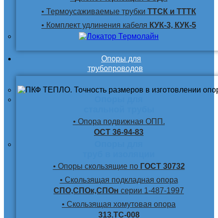
• Термоусаживаемые трубки
ТТСК и ТТТК
• Комплект удлинения кабеля
КУК-3, КУК-5
Опоры для
трубопроводов
Опоры для
стальной трубы
• Опора подвижная ОПП.
ОСТ 36-94-83
Опоры для
труб в изоляции
• Опоры скользящие по
ГОСТ 30732
• Скользящая подкладная опора
СПО,СПОк,СПОн
серии 1-487-1997
• Скользящая хомутовая опора
313.ТС-008