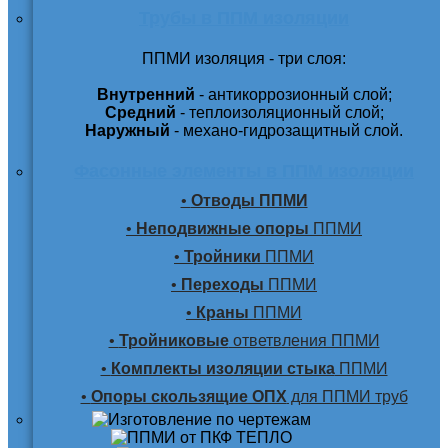
Трубы в ППМ изоляции
ППМИ изоляция - три слоя:
Внутренний
- антикоррозионный слой;
Средний
- теплоизоляционный слой;
Наружный
- механо-гидрозащитный слой.
Фасонные элементы в ППМ изоляции
•
Отводы ППМИ
•
Неподвижные опоры
ППМИ
•
Тройники
ППМИ
•
Переходы
ППМИ
•
Краны
ППМИ
•
Тройниковые
ответвления ППМИ
•
Комплекты изоляции стыка
ППМИ
•
Опоры скользящие ОПХ
для ППМИ труб