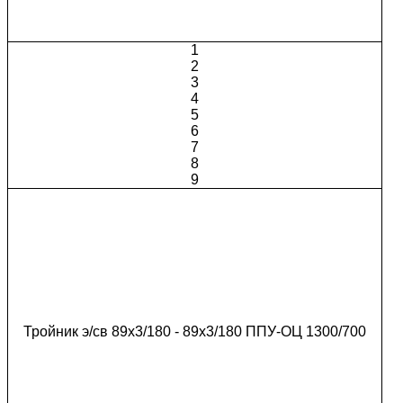
1
2
3
4
5
6
7
8
9
Тройник э/св 89х3/180 - 89х3/180 ППУ-ОЦ 1300/700