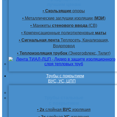
лучшим ценам
•
Скользящие
опоры
• Металлические заглушки изоляции (
МЗИ
)
• Манжеты
стенового ввода
(СВ)
• Компенсационные полиэтиленовые
маты
•
Сигнальная лента
Теплосеть, Канализация,
Водоповод
•
Теплоизоляция трубок
(Энергофлекс, Тилит)
Трубы с покрытием
ВУС, УС, ЦПП
Трубы стальные
с покрытием
•
2х
слойная
ВУС
изоляция
•
2х
слойная
УС
изоляция