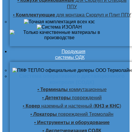
•
Кожухи оцинкованные
для Скорлуп и Отводов
ППУ
•
Комплектующие
для монтажа Скорлуп и Плит ППУ
Продукция
системы ОДК
Система оперативного дистанционного
контроля (СОДК)
•
Терминалы
коммутационные
•
Детекторы
повреждений
•
Ковер
наземный и настенный (
КНЗ и КНС
)
•
Локаторы
повреждений Термолайн
•
Инструменты и оборудование
•
Диспетчеризация СОДК