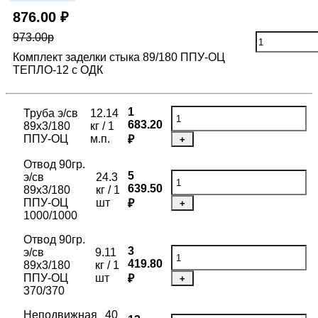
876.00 ₽
973.00р
Комплект заделки стыка 89/180 ППУ-ОЦ
ТЕПЛО-12 с ОДК
1
Труба э/св
12.14
683.20
89х3/180
кг / 1
ППУ-ОЦ
м.п.
₽
+
Отвод 90гр.
5
э/св
24.3
639.50
89х3/180
кг / 1
ППУ-ОЦ
шт
₽
+
1000/1000
Отвод 90гр.
3
э/св
9.11
419.80
89х3/180
кг / 1
ППУ-ОЦ
шт
₽
+
370/370
Неподвижная
40