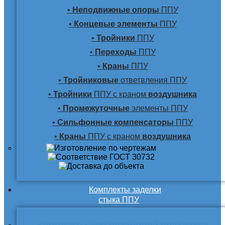
•
Неподвижные опоры
ППУ
•
Концевые элементы
ППУ
•
Тройники
ППУ
•
Переходы
ППУ
•
Краны
ППУ
•
Тройниковые
ответвления ППУ
•
Тройники
ППУ с краном
воздушника
•
Промежуточные
элементы ППУ
•
Сильфонные компенсаторы
ППУ
•
Краны
ППУ с краном
воздушника
Комплекты заделки
стыка ППУ
Комплекты для подземной прокладки