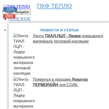
ПКФ ТЕПЛО
-6%
-6%
-6%
-6%
-10%
Toggle navigation
Ø89
Ø89
Ø89
Ø89
Ø89
ПОЛЕЗНОЕ
Новости и статьи
Лента
ТИАЛ-ЛЦП - Лидер
покрывного
материала тепловой изоляции
Появился в продаже
Локатор
ТЕРМОЛАЙН
для СОДК.