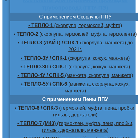
трубопровода (ППУ-ПЭ)
С применением Скорлупы ППУ
•
ТЕПЛО-1
(скорлупа, термоклей, муфта)
•
ТЕПЛО-2
(скорлупа, термоклей, муфта, термолента)
•
ТЕПЛО-3 (ЛАЙТ) / СПК-1
(скорлупа, манжета) до
2021г.
•
ТЕПЛО-3У / СПК-1
(скорлупа, кожух, манжета)
•
ТЕПЛО-3П / СПК-1
(скорлупа, кожух, манжета)
•
ТЕПЛО-4У / СПК-5
(манжета, скорлупа, манжета)
•
ТЕПЛО-5У / СПК-6
(манжета, скорлупа, кожух,
манжета)
С применением Пены ППУ
•
ТЕПЛО-6 / СПК-3
(термоклей, муфта, пена, пробки,
гильзы, держатели)
•
ТЕПЛО-7 (М40)
(термоклей, муфта, пена, пробки,
гильзы, держатели, манжета)