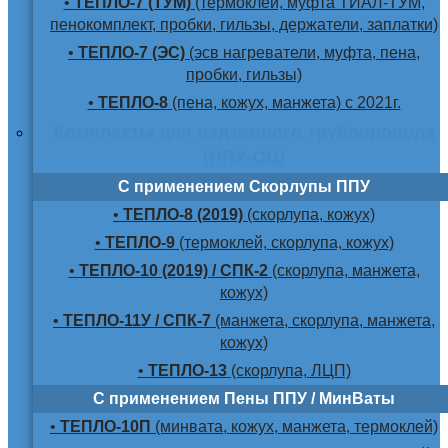
•
ТЕПЛО-7 (ТУМ)
(термоклей, муфта ТИАЛ-ТУМ,
пенокомплект, пробки, гильзы, держатели, заплатки)
•
ТЕПЛО-7 (ЭС)
(эсв нагреватели, муфта, пена,
пробки, гильзы)
•
ТЕПЛО-8
(пена, кожух, манжета) с 2021г.
Комплекты для надземного трубопровода
(ППУ-ОЦ)
С применением Скорлупы ППУ
•
ТЕПЛО-8 (2019)
(скорлупа, кожух)
•
ТЕПЛО-9
(термоклей, скорлупа, кожух)
•
ТЕПЛО-10 (2019) / СПК-2
(скорлупа, манжета,
кожух)
•
ТЕПЛО-11У / СПК-7
(манжета, скорлупа, манжета,
кожух)
•
ТЕПЛО-13
(скорлупа, ЛЦП)
С применением Пены ППУ / МинВаты
•
ТЕПЛО-10П
(минвата, кожух, манжета, термоклей)