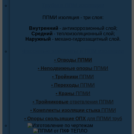
Трубы в ППМ изоляции
ППМИ изоляция - три слоя:
Внутренний
- антикоррозионный слой;
Средний
- теплоизоляционный слой;
Наружный
- механо-гидрозащитный слой.
Фасонные элементы в ППМ изоляции
•
Отводы ППМИ
•
Неподвижные опоры
ППМИ
•
Тройники
ППМИ
•
Переходы
ППМИ
•
Краны
ППМИ
•
Тройниковые
ответвления ППМИ
•
Комплекты изоляции стыка
ППМИ
•
Опоры скользящие ОПХ
для ППМИ труб