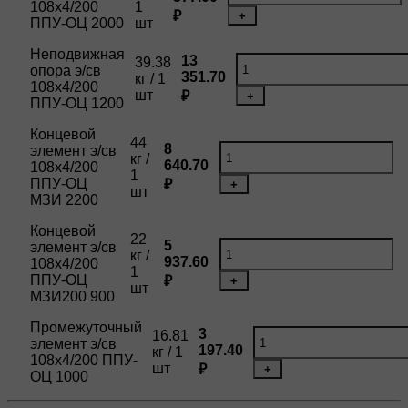
108х4/200
1
₽
+
ППУ-ОЦ 2000
шт
Неподвижная
13
39.38
опора э/св
351.70
кг / 1
108х4/200
шт
₽
+
ППУ-ОЦ 1200
Концевой
44
8
элемент э/св
кг /
640.70
108х4/200
1
ППУ-ОЦ
₽
+
шт
МЗИ 2200
Концевой
22
5
элемент э/св
кг /
937.60
108х4/200
1
ППУ-ОЦ
₽
+
шт
МЗИ200 900
Промежуточный
3
16.81
элемент э/св
197.40
кг / 1
108х4/200 ППУ-
шт
₽
+
ОЦ 1000