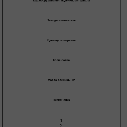
Код оборудования, изделия, материала
Завод-изготовитель
Единица измерения
Количество
Масса еденицы, кг
Примечание
1
2