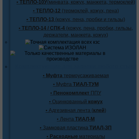
•
ТЕПЛО-10У
(минвата, кожух, манжета, термоклей)
•
ТЕПЛО-12
(термоклей, кожух, пена)
•
ТЕПЛО-13
(кожух, пена, пробки и гильзы)
•
ТЕПЛО-14 / СПК-4
(кожух, пена, пробки, гильзы,
держатели, манжета, кожух)
Комплектующие для заделки любого стыка
•
Муфта
термоусаживаемая
• Муфта
ТИАЛ-ТУМ
•
Пенокомплект
ППУ
• Оцинкованный
кожух
• Адгезивная лента (
клей
)
• Лента
ТИАЛ-М
• Замковая пластина
ТИАЛ-ЗП
•
Расходные
материалы