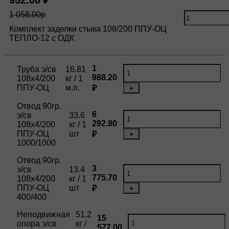
952.00 ₽
1 058.00р
Комплект заделки стыка 108/200 ППУ-ОЦ
ТЕПЛО-12 с ОДК
1
Труба э/св
16.81
988.20
108х4/200
кг / 1
ППУ-ОЦ
м.п.
₽
+
Отвод 90гр.
6
э/св
33.6
292.80
108х4/200
кг / 1
ППУ-ОЦ
шт
₽
+
1000/1000
Отвод 90гр.
3
э/св
13.4
775.70
108х4/200
кг / 1
ППУ-ОЦ
шт
₽
+
400/400
Неподвижная
51.2
15
опора э/св
кг /
577.00