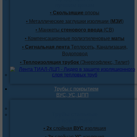
лучшим ценам
•
Скользящие
опоры
• Металлические заглушки изоляции (
МЗИ
)
• Манжеты
стенового ввода
(СВ)
• Компенсационные полиэтиленовые
маты
•
Сигнальная лента
Теплосеть, Канализация,
Водоповод
•
Теплоизоляция трубок
(Энергофлекс, Тилит)
Трубы с покрытием
ВУС, УС, ЦПП
Трубы стальные
с покрытием
•
2х
слойная
ВУС
изоляция
•
2х
слойная
УС
изоляция