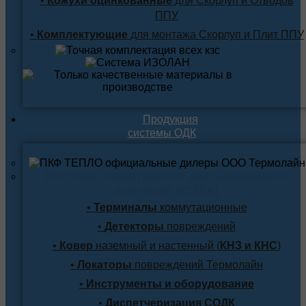
•
Кожухи оцинкованные
для Скорлуп и Отводов
ППУ
•
Комплектующие
для монтажа Скорлуп и Плит ППУ
Продукция
системы ОДК
Система оперативного дистанционного
контроля (СОДК)
•
Терминалы
коммутационные
•
Детекторы
повреждений
•
Ковер
наземный и настенный (
КНЗ и КНС
)
•
Локаторы
повреждений Термолайн
•
Инструменты и оборудование
•
Диспетчеризация СОДК