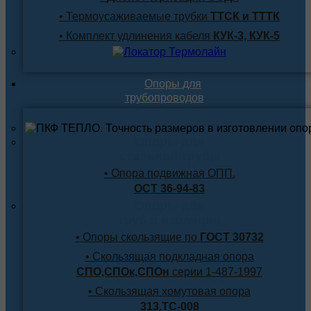
• Термоусаживаемые трубки
ТТСК и ТТТК
• Комплект удлинения кабеля
КУК-3, КУК-5
Опоры для
трубопроводов
Опоры для
стальной трубы
• Опора подвижная ОПП.
ОСТ 36-94-83
Опоры для
труб в изоляции
• Опоры скользящие по
ГОСТ 30732
• Скользящая подкладная опора
СПО,СПОк,СПОн
серии 1-487-1997
• Скользящая хомутовая опора
313.ТС-008