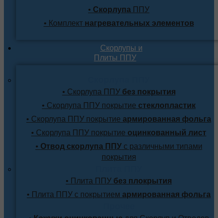
•
Скорлупа
ППУ
• Комплект
нагревательных элементов
Скорлупы и
Плиты ППУ
Скорлупа ППУ
• Скорлупа ППУ
без покрытия
• Скорлупа ППУ покрытие
стеклопластик
• Скорлупа ППУ покрытие
армированная фольга
• Скорлупа ППУ покрытие
оцинкованный лист
•
Отвод скорлупа ППУ
с различными типами
покрытия
Плита ППУ
• Плита ППУ
без плокрытия
• Плита ППУ с покрытием
армированная фольга
Прочее