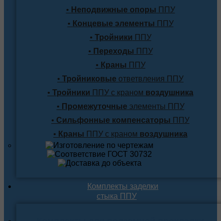
•
Неподвижные опоры
ППУ
•
Концевые элементы
ППУ
•
Тройники
ППУ
•
Переходы
ППУ
•
Краны
ППУ
•
Тройниковые
ответвления ППУ
•
Тройники
ППУ с краном
воздушника
•
Промежуточные
элементы ППУ
•
Сильфонные компенсаторы
ППУ
•
Краны
ППУ с краном
воздушника
Комплекты заделки
стыка ППУ
Комплекты для подземной прокладки