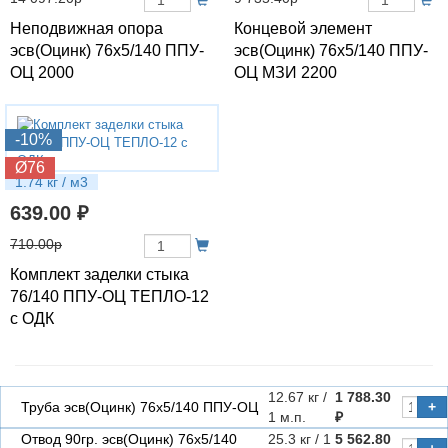
Неподвижная опора
Концевой элемент
эсв(Оцинк) 76х5/140 ППУ-
эсв(Оцинк) 76х5/140 ППУ-
ОЦ 2000
ОЦ МЗИ 2200
-10%
Ø76
1.74 кг / м3
639.00 ₽
710.00р
Комплект заделки стыка
76/140 ППУ-ОЦ ТЕПЛО-12
с ОДК
12.67 кг /
1 788.30
Труба эсв(Оцинк) 76х5/140 ППУ-ОЦ
+
1 м.п.
₽
Отвод 90гр. эсв(Оцинк) 76х5/140
25.3 кг / 1
5 562.80