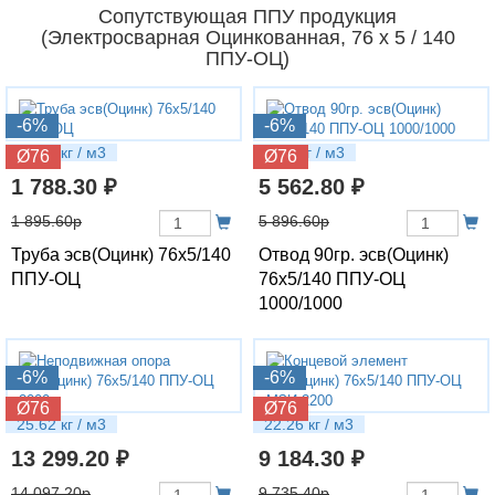
Сопутствующая ППУ продукция
(Электросварная Оцинкованная, 76 х 5 / 140
ППУ-ОЦ)
-6%
-6%
12.67 кг / м3
25.3 кг / м3
Ø76
Ø76
1 788.30 ₽
5 562.80 ₽
1 895.60р
5 896.60р
Труба эсв(Оцинк) 76х5/140
Отвод 90гр. эсв(Оцинк)
ППУ-ОЦ
76х5/140 ППУ-ОЦ
1000/1000
-6%
-6%
Ø76
Ø76
25.62 кг / м3
22.26 кг / м3
13 299.20 ₽
9 184.30 ₽
14 097.20р
9 735.40р