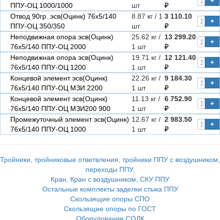
+
ППУ-ОЦ 1000/1000
шт
₽
Отвод 90гр. эсв(Оцинк) 76х5/140
8.87 кг / 1
3 110.10
+
ППУ-ОЦ 350/350
шт
₽
Неподвижная опора эсв(Оцинк)
25.62 кг /
13 299.20
+
76х5/140 ППУ-ОЦ 2000
1 шт
₽
Неподвижная опора эсв(Оцинк)
19.71 кг /
12 121.40
+
76х5/140 ППУ-ОЦ 1200
1 шт
₽
Концевой элемент эсв(Оцинк)
22.26 кг /
9 184.30
+
76х5/140 ППУ-ОЦ МЗИ 2200
1 шт
₽
Концевой элемент эсв(Оцинк)
11.13 кг /
6 752.90
+
76х5/140 ППУ-ОЦ МЗИ200 900
1 шт
₽
Промежуточный элемент эсв(Оцинк)
12.67 кг /
2 983.50
+
76х5/140 ППУ-ОЦ 1000
1 шт
₽
Тройники, тройниковые ответвления, тройники ППУ с воздушником,
переходы ППУ,
Кран, Кран с воздушником, СКУ ППУ
Остальные комплекты заделки стыка ППУ
Скользящие опоры СПО
Скользящие опоры по ГОСТ
Оборудование СОДК