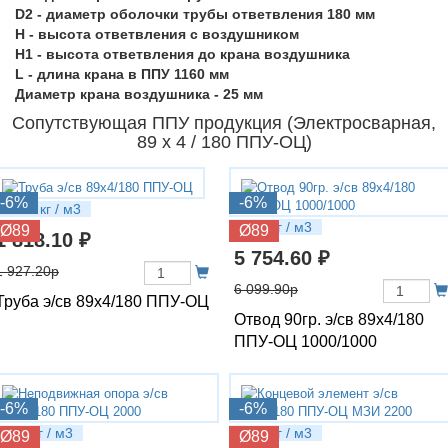
D2 - диаметр оболочки трубы ответвления 180 мм
H - высота ответвления с воздушником
H1 - высота ответвления до крана воздушника
L - длина крана в ППУ 1160 мм
Диаметр крана воздушника - 25 мм
Сопутствующая ППУ продукция (Электросварная,
89 х 4 / 180 ППУ-ОЦ)
-6%
-6%
14.16 кг / м3
28.3 кг / м3
Ø89
Ø89
1 818.10 ₽
5 754.60 ₽
1 927.20р
6 099.90р
Труба э/св 89х4/180 ППУ-ОЦ
Отвод 90гр. э/св 89х4/180
ППУ-ОЦ 1000/1000
-6%
-6%
42.1 кг / м3
36.4 кг / м3
Ø89
Ø89