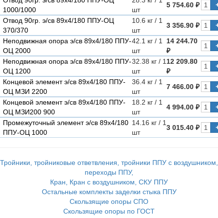
5 754.60 ₽
1000/1000
шт
Отвод 90гр. э/св 89х4/180 ППУ-ОЦ
10.6 кг / 1
3 356.90 ₽
370/370
шт
Неподвижная опора э/св 89х4/180 ППУ-
42.1 кг / 1
14 244.70
ОЦ 2000
шт
₽
Неподвижная опора э/св 89х4/180 ППУ-
32.38 кг / 1
12 209.80
ОЦ 1200
шт
₽
Концевой элемент э/св 89х4/180 ППУ-
36.4 кг / 1
7 466.00 ₽
ОЦ МЗИ 2200
шт
Концевой элемент э/св 89х4/180 ППУ-
18.2 кг / 1
4 994.00 ₽
ОЦ МЗИ200 900
шт
Промежуточный элемент э/св 89х4/180
14.16 кг / 1
3 015.40 ₽
ППУ-ОЦ 1000
шт
Тройники, тройниковые ответвления, тройники ППУ с воздушником,
переходы ППУ,
Кран, Кран с воздушником, СКУ ППУ
Остальные комплекты заделки стыка ППУ
Скользящие опоры СПО
Скользящие опоры по ГОСТ