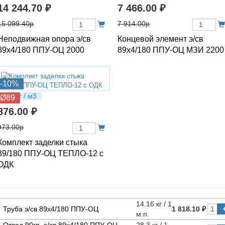
14 244.70 ₽
7 466.00 ₽
15 099.40р
7 914.00р
Неподвижная опора э/св
Концевой элемент э/св
89х4/180 ППУ-ОЦ 2000
89х4/180 ППУ-ОЦ МЗИ 2200
-10%
2.37 кг / м3
Ø89
876.00 ₽
973.00р
Комплект заделки стыка
89/180 ППУ-ОЦ ТЕПЛО-12 с
ОДК
14.16 кг / 1
Труба э/св 89х4/180 ППУ-ОЦ
1 818.10 ₽
м.п.
Отвод 90гр. э/св 89х4/180 ППУ-ОЦ
28.3 кг / 1