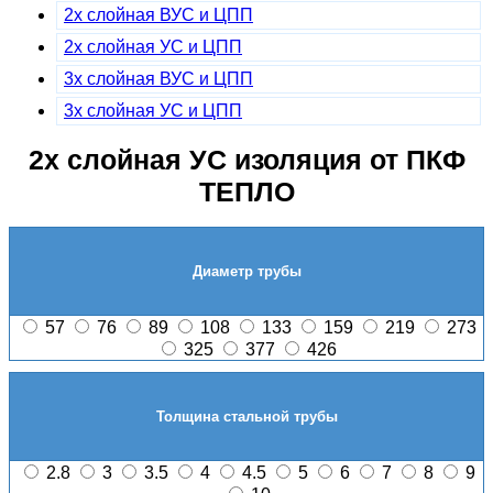
2х слойная ВУС и ЦПП
2х слойная УС и ЦПП
3х слойная ВУС и ЦПП
3х слойная УС и ЦПП
2х слойная УС изоляция от ПКФ
ТЕПЛО
Диаметр трубы
57
76
89
108
133
159
219
273
325
377
426
Толщина стальной трубы
2.8
3
3.5
4
4.5
5
6
7
8
9