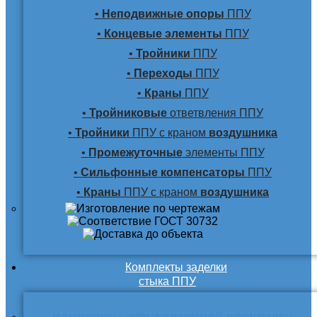
•
Неподвижные опоры
ППУ
•
Концевые элементы
ППУ
•
Тройники
ППУ
•
Переходы
ППУ
•
Краны
ППУ
•
Тройниковые
ответвления ППУ
•
Тройники
ППУ с краном
воздушника
•
Промежуточные
элементы ППУ
•
Сильфонные компенсаторы
ППУ
•
Краны
ППУ с краном
воздушника
Комплекты заделки
стыка ППУ
Комплекты для подземной прокладки