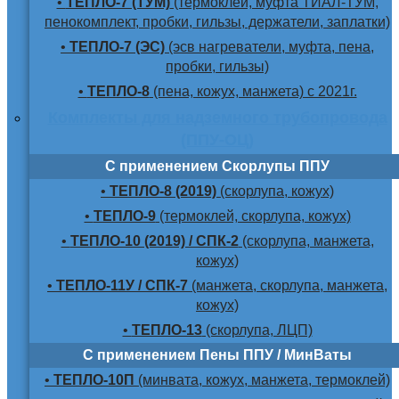
•
ТЕПЛО-7 (ТУМ)
(термоклей, муфта ТИАЛ-ТУМ,
пенокомплект, пробки, гильзы, держатели, заплатки)
•
ТЕПЛО-7 (ЭС)
(эсв нагреватели, муфта, пена,
пробки, гильзы)
•
ТЕПЛО-8
(пена, кожух, манжета) с 2021г.
Комплекты для надземного трубопровода
(ППУ-ОЦ)
С применением Скорлупы ППУ
•
ТЕПЛО-8 (2019)
(скорлупа, кожух)
•
ТЕПЛО-9
(термоклей, скорлупа, кожух)
•
ТЕПЛО-10 (2019) / СПК-2
(скорлупа, манжета,
кожух)
•
ТЕПЛО-11У / СПК-7
(манжета, скорлупа, манжета,
кожух)
•
ТЕПЛО-13
(скорлупа, ЛЦП)
С применением Пены ППУ / МинВаты
•
ТЕПЛО-10П
(минвата, кожух, манжета, термоклей)