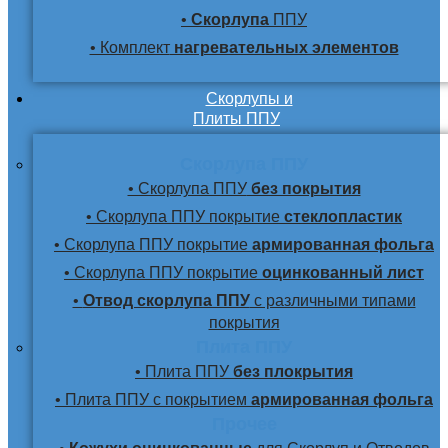
•
Скорлупа
ППУ
• Комплект
нагревательных элементов
Скорлупы и
Плиты ППУ
Скорлупа ППУ
• Скорлупа ППУ
без покрытия
• Скорлупа ППУ покрытие
стеклопластик
• Скорлупа ППУ покрытие
армированная фольга
• Скорлупа ППУ покрытие
оцинкованный лист
•
Отвод скорлупа ППУ
с различными типами
покрытия
Плита ППУ
• Плита ППУ
без плокрытия
• Плита ППУ с покрытием
армированная фольга
Прочее