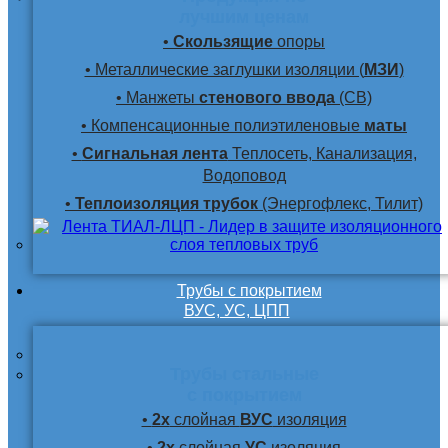
лучшим ценам
•
Скользящие
опоры
• Металлические заглушки изоляции (
МЗИ
)
• Манжеты
стенового ввода
(СВ)
• Компенсационные полиэтиленовые
маты
•
Сигнальная лента
Теплосеть, Канализация,
Водоповод
•
Теплоизоляция трубок
(Энергофлекс, Тилит)
Трубы с покрытием
ВУС, УС, ЦПП
Трубы стальные
с покрытием
•
2х
слойная
ВУС
изоляция
•
2х
слойная
УС
изоляция