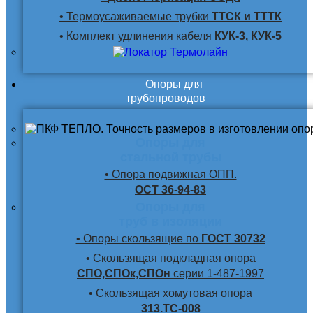
• Термоусаживаемые трубки
ТТСК и ТТТК
• Комплект удлинения кабеля
КУК-3, КУК-5
Опоры для
трубопроводов
Опоры для
стальной трубы
• Опора подвижная ОПП.
ОСТ 36-94-83
Опоры для
труб в изоляции
• Опоры скользящие по
ГОСТ 30732
• Скользящая подкладная опора
СПО,СПОк,СПОн
серии 1-487-1997
• Скользящая хомутовая опора
313.ТС-008