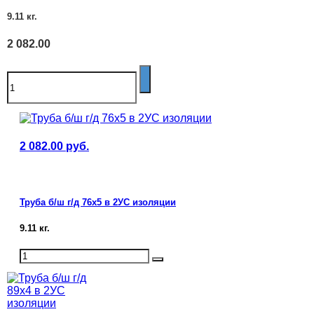
9.11
кг.
2 082.00
2 082.00
руб.
Труба б/ш г/д 76х5 в 2УС изоляции
9.11
кг.