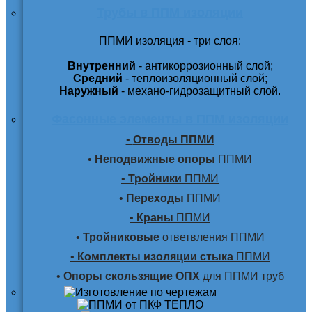
Трубы в ППМ изоляции
ППМИ изоляция - три слоя:
Внутренний
- антикоррозионный слой;
Средний
- теплоизоляционный слой;
Наружный
- механо-гидрозащитный слой.
Фасонные элементы в ППМ изоляции
•
Отводы ППМИ
•
Неподвижные опоры
ППМИ
•
Тройники
ППМИ
•
Переходы
ППМИ
•
Краны
ППМИ
•
Тройниковые
ответвления ППМИ
•
Комплекты изоляции стыка
ППМИ
•
Опоры скользящие ОПХ
для ППМИ труб