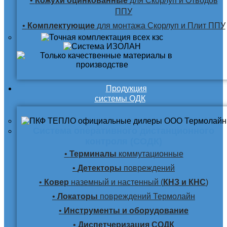
•
Кожухи оцинкованные
для Скорлуп и Отводов
ППУ
•
Комплектующие
для монтажа Скорлуп и Плит ППУ
Продукция
системы ОДК
Система оперативного дистанционного
контроля (СОДК)
•
Терминалы
коммутационные
•
Детекторы
повреждений
•
Ковер
наземный и настенный (
КНЗ и КНС
)
•
Локаторы
повреждений Термолайн
•
Инструменты и оборудование
•
Диспетчеризация СОДК