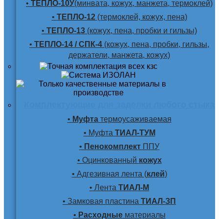
•
ТЕПЛО-10У
(минвата, кожух, манжета, термоклей)
•
ТЕПЛО-12
(термоклей, кожух, пена)
•
ТЕПЛО-13
(кожух, пена, пробки и гильзы)
•
ТЕПЛО-14 / СПК-4
(кожух, пена, пробки, гильзы,
держатели, манжета, кожух)
Комплектующие для заделки любого стыка
•
Муфта
термоусаживаемая
• Муфта
ТИАЛ-ТУМ
•
Пенокомплект
ППУ
• Оцинкованный
кожух
• Адгезивная лента (
клей
)
• Лента
ТИАЛ-М
• Замковая пластина
ТИАЛ-ЗП
•
Расходные
материалы