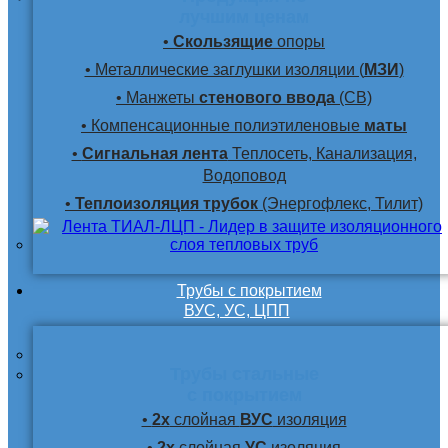
лучшим ценам
•
Скользящие
опоры
• Металлические заглушки изоляции (
МЗИ
)
• Манжеты
стенового ввода
(СВ)
• Компенсационные полиэтиленовые
маты
•
Сигнальная лента
Теплосеть, Канализация,
Водоповод
•
Теплоизоляция трубок
(Энергофлекс, Тилит)
Трубы с покрытием
ВУС, УС, ЦПП
Трубы стальные
с покрытием
•
2х
слойная
ВУС
изоляция
•
2х
слойная
УС
изоляция