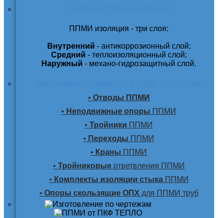
Трубы в ППМ изоляции
ППМИ изоляция - три слоя:
Внутренний
- антикоррозионный слой;
Средний
- теплоизоляционный слой;
Наружный
- механо-гидрозащитный слой.
Фасонные элементы в ППМ изоляции
•
Отводы ППМИ
•
Неподвижные опоры
ППМИ
•
Тройники
ППМИ
•
Переходы
ППМИ
•
Краны
ППМИ
•
Тройниковые
ответвления ППМИ
•
Комплекты изоляции стыка
ППМИ
•
Опоры скользящие ОПХ
для ППМИ труб