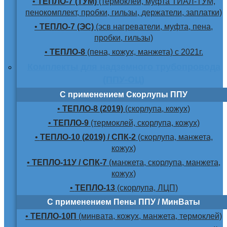
•
ТЕПЛО-7 (ТУМ)
(термоклей, муфта ТИАЛ-ТУМ,
пенокомплект, пробки, гильзы, держатели, заплатки)
•
ТЕПЛО-7 (ЭС)
(эсв нагреватели, муфта, пена,
пробки, гильзы)
•
ТЕПЛО-8
(пена, кожух, манжета) с 2021г.
Комплекты для надземного трубопровода
(ППУ-ОЦ)
С применением Скорлупы ППУ
•
ТЕПЛО-8 (2019)
(скорлупа, кожух)
•
ТЕПЛО-9
(термоклей, скорлупа, кожух)
•
ТЕПЛО-10 (2019) / СПК-2
(скорлупа, манжета,
кожух)
•
ТЕПЛО-11У / СПК-7
(манжета, скорлупа, манжета,
кожух)
•
ТЕПЛО-13
(скорлупа, ЛЦП)
С применением Пены ППУ / МинВаты
•
ТЕПЛО-10П
(минвата, кожух, манжета, термоклей)