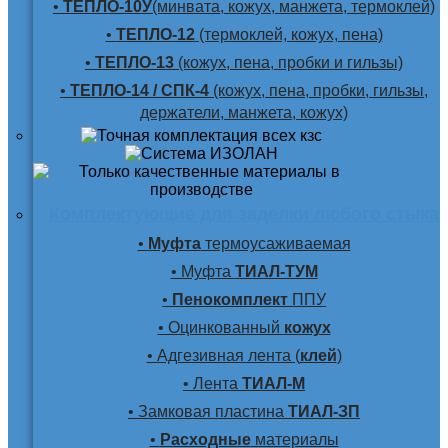
•
ТЕПЛО-10У
(минвата, кожух, манжета, термоклей)
•
ТЕПЛО-12
(термоклей, кожух, пена)
•
ТЕПЛО-13
(кожух, пена, пробки и гильзы)
•
ТЕПЛО-14 / СПК-4
(кожух, пена, пробки, гильзы,
держатели, манжета, кожух)
Комплектующие для заделки любого стыка
•
Муфта
термоусаживаемая
• Муфта
ТИАЛ-ТУМ
•
Пенокомплект
ППУ
• Оцинкованный
кожух
• Адгезивная лента (
клей
)
• Лента
ТИАЛ-М
• Замковая пластина
ТИАЛ-ЗП
•
Расходные
материалы