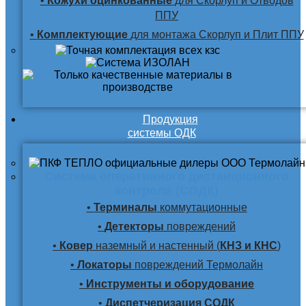
•
Кожухи оцинкованные
для Скорлуп и Отводов
ППУ
•
Комплектующие
для монтажа Скорлуп и Плит ППУ
Продукция
системы ОДК
Система оперативного дистанционного
контроля (СОДК)
•
Терминалы
коммутационные
•
Детекторы
повреждений
•
Ковер
наземный и настенный (
КНЗ и КНС
)
•
Локаторы
повреждений Термолайн
•
Инструменты и оборудование
•
Диспетчеризация СОДК