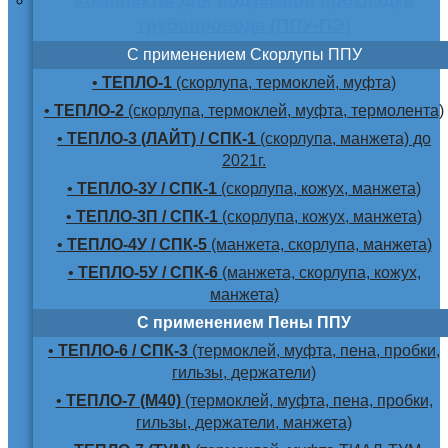
трубопровода (ППУ-ПЭ)
С применением Скорлупы ППУ
•
ТЕПЛО-1
(скорлупа, термоклей, муфта)
•
ТЕПЛО-2
(скорлупа, термоклей, муфта, термолента)
•
ТЕПЛО-3 (ЛАЙТ) / СПК-1
(скорлупа, манжета) до
2021г.
•
ТЕПЛО-3У / СПК-1
(скорлупа, кожух, манжета)
•
ТЕПЛО-3П / СПК-1
(скорлупа, кожух, манжета)
•
ТЕПЛО-4У / СПК-5
(манжета, скорлупа, манжета)
•
ТЕПЛО-5У / СПК-6
(манжета, скорлупа, кожух,
манжета)
С применением Пены ППУ
•
ТЕПЛО-6 / СПК-3
(термоклей, муфта, пена, пробки,
гильзы, держатели)
•
ТЕПЛО-7 (М40)
(термоклей, муфта, пена, пробки,
гильзы, держатели, манжета)