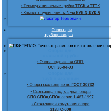
• Термоусаживаемые трубки
ТТСК и ТТТК
• Комплект удлинения кабеля
КУК-3, КУК-5
Опоры для
трубопроводов
Опоры для
стальной трубы
• Опора подвижная ОПП.
ОСТ 36-94-83
Опоры для
труб в изоляции
• Опоры скользящие по
ГОСТ 30732
• Скользящая подкладная опора
СПО,СПОк,СПОн
серии 1-487-1997
• Скользящая хомутовая опора
313.ТС-008