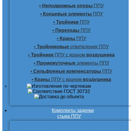
•
Неподвижные опоры
ППУ
•
Концевые элементы
ППУ
•
Тройники
ППУ
•
Переходы
ППУ
•
Краны
ППУ
•
Тройниковые
ответвления ППУ
•
Тройники
ППУ с краном
воздушника
•
Промежуточные
элементы ППУ
•
Сильфонные компенсаторы
ППУ
•
Краны
ППУ с краном
воздушника
Комплекты заделки
стыка ППУ
Комплекты для подземной прокладки