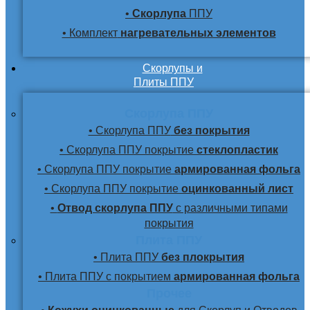
•
Скорлупа
ППУ
• Комплект
нагревательных элементов
Скорлупы и
Плиты ППУ
Скорлупа ППУ
• Скорлупа ППУ
без покрытия
• Скорлупа ППУ покрытие
стеклопластик
• Скорлупа ППУ покрытие
армированная фольга
• Скорлупа ППУ покрытие
оцинкованный лист
•
Отвод скорлупа ППУ
с различными типами
покрытия
Плита ППУ
• Плита ППУ
без плокрытия
• Плита ППУ с покрытием
армированная фольга
Прочее