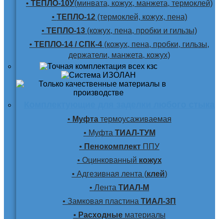
•
ТЕПЛО-10У
(минвата, кожух, манжета, термоклей)
•
ТЕПЛО-12
(термоклей, кожух, пена)
•
ТЕПЛО-13
(кожух, пена, пробки и гильзы)
•
ТЕПЛО-14 / СПК-4
(кожух, пена, пробки, гильзы,
держатели, манжета, кожух)
Комплектующие для заделки любого стыка
•
Муфта
термоусаживаемая
• Муфта
ТИАЛ-ТУМ
•
Пенокомплект
ППУ
• Оцинкованный
кожух
• Адгезивная лента (
клей
)
• Лента
ТИАЛ-М
• Замковая пластина
ТИАЛ-ЗП
•
Расходные
материалы