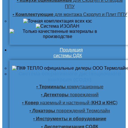
•
Кожухи оцинкованные
для Скорлуп и Отводов
ППУ
•
Комплектующие
для монтажа Скорлуп и Плит ППУ
Продукция
системы ОДК
Система оперативного дистанционного
контроля (СОДК)
•
Терминалы
коммутационные
•
Детекторы
повреждений
•
Ковер
наземный и настенный (
КНЗ и КНС
)
•
Локаторы
повреждений Термолайн
•
Инструменты и оборудование
•
Диспетчеризация СОДК