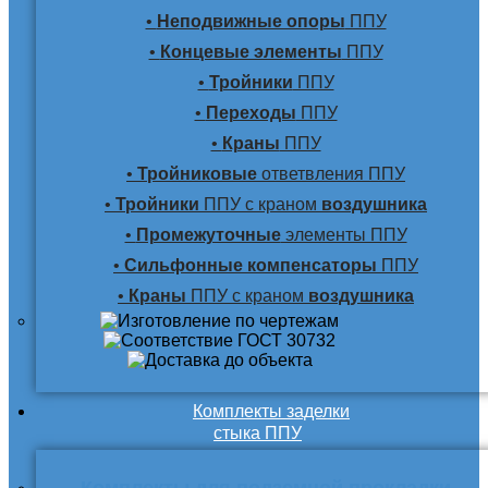
•
Неподвижные опоры
ППУ
•
Концевые элементы
ППУ
•
Тройники
ППУ
•
Переходы
ППУ
•
Краны
ППУ
•
Тройниковые
ответвления ППУ
•
Тройники
ППУ с краном
воздушника
•
Промежуточные
элементы ППУ
•
Сильфонные компенсаторы
ППУ
•
Краны
ППУ с краном
воздушника
Комплекты заделки
стыка ППУ
Комплекты для подземной прокладки