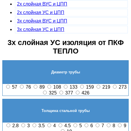
2х слойная ВУС и ЦПП
2х слойная УС и ЦПП
3х слойная ВУС и ЦПП
3х слойная УС и ЦПП
3х слойная УС изоляция от ПКФ
ТЕПЛО
Диаметр трубы
57
76
89
108
133
159
219
273
325
377
426
Толщина стальной трубы
2.8
3
3.5
4
4.5
5
6
7
8
9