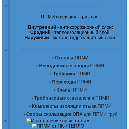
Трубы в ППМ изоляции
ППМИ изоляция - три слоя:
Внутренний
- антикоррозионный слой;
Средний
- теплоизоляционный слой;
Наружный
- механо-гидрозащитный слой.
Фасонные элементы в ППМ изоляции
•
Отводы ППМИ
•
Неподвижные опоры
ППМИ
•
Тройники
ППМИ
•
Переходы
ППМИ
•
Краны
ППМИ
•
Тройниковые
ответвления ППМИ
•
Комплекты изоляции стыка
ППМИ
•
Опоры скользящие ОПХ
для ППМИ труб