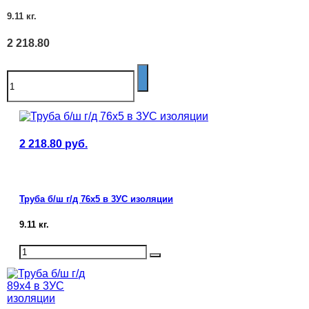
9.11
кг.
2 218.80
2 218.80
руб.
Труба б/ш г/д 76х5 в 3УС изоляции
9.11
кг.