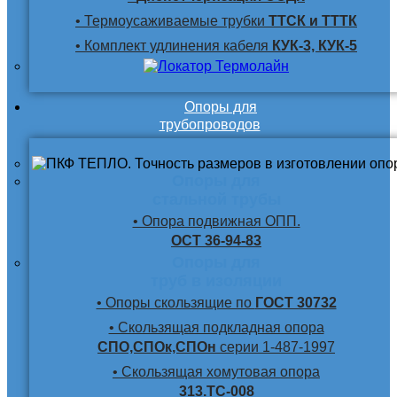
• Термоусаживаемые трубки
ТТСК и ТТТК
• Комплект удлинения кабеля
КУК-3, КУК-5
Опоры для
трубопроводов
Опоры для
стальной трубы
• Опора подвижная ОПП.
ОСТ 36-94-83
Опоры для
труб в изоляции
• Опоры скользящие по
ГОСТ 30732
• Скользящая подкладная опора
СПО,СПОк,СПОн
серии 1-487-1997
• Скользящая хомутовая опора
313.ТС-008