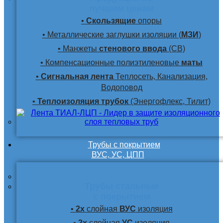
лучшим ценам
•
Скользящие
опоры
• Металлические заглушки изоляции (
МЗИ
)
• Манжеты
стенового ввода
(СВ)
• Компенсационные полиэтиленовые
маты
•
Сигнальная лента
Теплосеть, Канализация,
Водоповод
•
Теплоизоляция трубок
(Энергофлекс, Тилит)
Трубы с покрытием
ВУС, УС, ЦПП
Трубы стальные
с покрытием
•
2х
слойная
ВУС
изоляция
•
2х
слойная
УС
изоляция