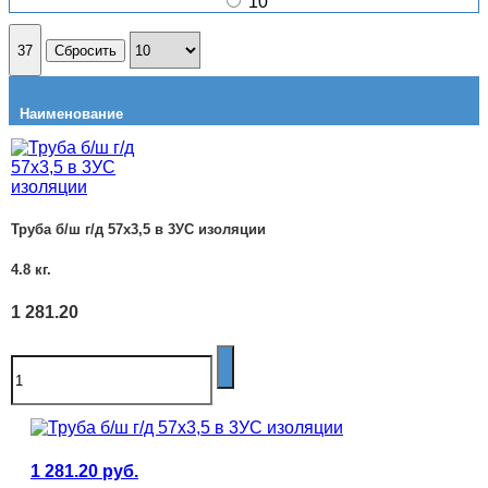
10
37
Сбросить
Наименование
Вес
Цена с НДС
Труба б/ш г/д 57х3,5 в 3УС изоляции
4.8
кг.
1 281.20
1 281.20
руб.