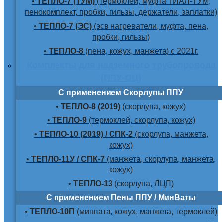
•
ТЕПЛО-7 (ТУМ)
(термоклей, муфта ТИАЛ-ТУМ,
пенокомплект, пробки, гильзы, держатели, заплатки)
•
ТЕПЛО-7 (ЭС)
(эсв нагреватели, муфта, пена,
пробки, гильзы)
•
ТЕПЛО-8
(пена, кожух, манжета) с 2021г.
Комплекты для надземного трубопровода
(ППУ-ОЦ)
С применением Скорлупы ППУ
•
ТЕПЛО-8 (2019)
(скорлупа, кожух)
•
ТЕПЛО-9
(термоклей, скорлупа, кожух)
•
ТЕПЛО-10 (2019) / СПК-2
(скорлупа, манжета,
кожух)
•
ТЕПЛО-11У / СПК-7
(манжета, скорлупа, манжета,
кожух)
•
ТЕПЛО-13
(скорлупа, ЛЦП)
С применением Пены ППУ / МинВаты
•
ТЕПЛО-10П
(минвата, кожух, манжета, термоклей)