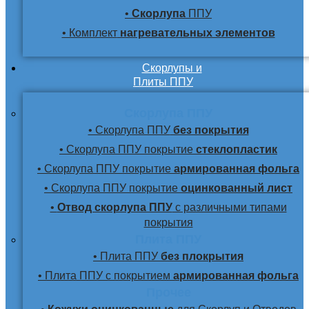
•
Скорлупа
ППУ
• Комплект
нагревательных элементов
Скорлупы и
Плиты ППУ
Скорлупа ППУ
• Скорлупа ППУ
без покрытия
• Скорлупа ППУ покрытие
стеклопластик
• Скорлупа ППУ покрытие
армированная фольга
• Скорлупа ППУ покрытие
оцинкованный лист
•
Отвод скорлупа ППУ
с различными типами
покрытия
Плита ППУ
• Плита ППУ
без плокрытия
• Плита ППУ с покрытием
армированная фольга
Прочее