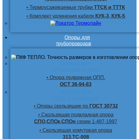
• Термоусаживаемые трубки
ТТСК и ТТТК
• Комплект удлинения кабеля
КУК-3, КУК-5
Опоры для
трубопроводов
Опоры для
стальной трубы
• Опора подвижная ОПП.
ОСТ 36-94-83
Опоры для
труб в изоляции
• Опоры скользящие по
ГОСТ 30732
• Скользящая подкладная опора
СПО,СПОк,СПОн
серии 1-487-1997
• Скользящая хомутовая опора
313.ТС-008