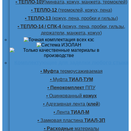
•
ТЕПЛО-10У
(минвата, кожух, манжета, термоклей)
•
ТЕПЛО-12
(термоклей, кожух, пена)
•
ТЕПЛО-13
(кожух, пена, пробки и гильзы)
•
ТЕПЛО-14 / СПК-4
(кожух, пена, пробки, гильзы,
держатели, манжета, кожух)
Комплектующие для заделки любого стыка
•
Муфта
термоусаживаемая
• Муфта
ТИАЛ-ТУМ
•
Пенокомплект
ППУ
• Оцинкованный
кожух
• Адгезивная лента (
клей
)
• Лента
ТИАЛ-М
• Замковая пластина
ТИАЛ-ЗП
•
Расходные
материалы