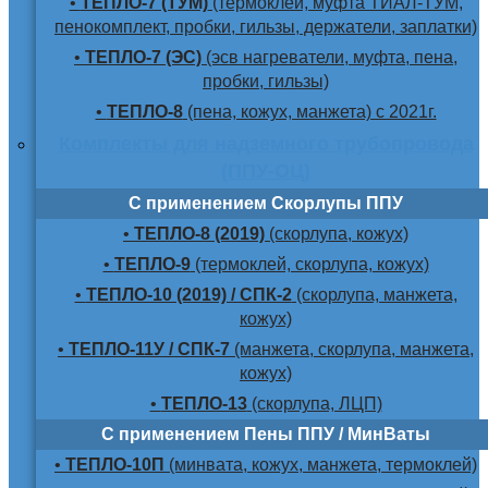
•
ТЕПЛО-7 (ТУМ)
(термоклей, муфта ТИАЛ-ТУМ,
пенокомплект, пробки, гильзы, держатели, заплатки)
•
ТЕПЛО-7 (ЭС)
(эсв нагреватели, муфта, пена,
пробки, гильзы)
•
ТЕПЛО-8
(пена, кожух, манжета) с 2021г.
Комплекты для надземного трубопровода
(ППУ-ОЦ)
С применением Скорлупы ППУ
•
ТЕПЛО-8 (2019)
(скорлупа, кожух)
•
ТЕПЛО-9
(термоклей, скорлупа, кожух)
•
ТЕПЛО-10 (2019) / СПК-2
(скорлупа, манжета,
кожух)
•
ТЕПЛО-11У / СПК-7
(манжета, скорлупа, манжета,
кожух)
•
ТЕПЛО-13
(скорлупа, ЛЦП)
С применением Пены ППУ / МинВаты
•
ТЕПЛО-10П
(минвата, кожух, манжета, термоклей)