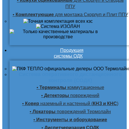
•
Кожухи оцинкованные
для Скорлуп и Отводов
ППУ
•
Комплектующие
для монтажа Скорлуп и Плит ППУ
Продукция
системы ОДК
Система оперативного дистанционного
контроля (СОДК)
•
Терминалы
коммутационные
•
Детекторы
повреждений
•
Ковер
наземный и настенный (
КНЗ и КНС
)
•
Локаторы
повреждений Термолайн
•
Инструменты и оборудование
•
Диспетчеризация СОДК