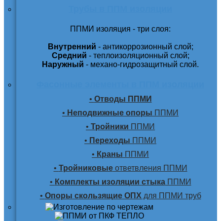
Трубы в ППМ изоляции
ППМИ изоляция - три слоя:
Внутренний
- антикоррозионный слой;
Средний
- теплоизоляционный слой;
Наружный
- механо-гидрозащитный слой.
Фасонные элементы в ППМ изоляции
•
Отводы ППМИ
•
Неподвижные опоры
ППМИ
•
Тройники
ППМИ
•
Переходы
ППМИ
•
Краны
ППМИ
•
Тройниковые
ответвления ППМИ
•
Комплекты изоляции стыка
ППМИ
•
Опоры скользящие ОПХ
для ППМИ труб