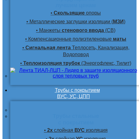
лучшим ценам
•
Скользящие
опоры
• Металлические заглушки изоляции (
МЗИ
)
• Манжеты
стенового ввода
(СВ)
• Компенсационные полиэтиленовые
маты
•
Сигнальная лента
Теплосеть, Канализация,
Водоповод
•
Теплоизоляция трубок
(Энергофлекс, Тилит)
Трубы с покрытием
ВУС, УС, ЦПП
Трубы стальные
с покрытием
•
2х
слойная
ВУС
изоляция
•
2х
слойная
УС
изоляция