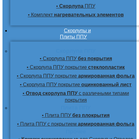
•
Скорлупа
ППУ
• Комплект
нагревательных элементов
Скорлупы и
Плиты ППУ
Скорлупа ППУ
• Скорлупа ППУ
без покрытия
• Скорлупа ППУ покрытие
стеклопластик
• Скорлупа ППУ покрытие
армированная фольга
• Скорлупа ППУ покрытие
оцинкованный лист
•
Отвод скорлупа ППУ
с различными типами
покрытия
Плита ППУ
• Плита ППУ
без плокрытия
• Плита ППУ с покрытием
армированная фольга
Прочее