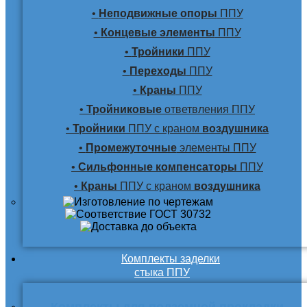
•
Неподвижные опоры
ППУ
•
Концевые элементы
ППУ
•
Тройники
ППУ
•
Переходы
ППУ
•
Краны
ППУ
•
Тройниковые
ответвления ППУ
•
Тройники
ППУ с краном
воздушника
•
Промежуточные
элементы ППУ
•
Сильфонные компенсаторы
ППУ
•
Краны
ППУ с краном
воздушника
Комплекты заделки
стыка ППУ
Комплекты для подземной прокладки