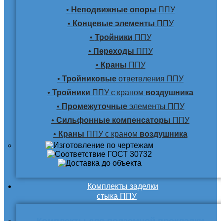
•
Неподвижные опоры
ППУ
•
Концевые элементы
ППУ
•
Тройники
ППУ
•
Переходы
ППУ
•
Краны
ППУ
•
Тройниковые
ответвления ППУ
•
Тройники
ППУ с краном
воздушника
•
Промежуточные
элементы ППУ
•
Сильфонные компенсаторы
ППУ
•
Краны
ППУ с краном
воздушника
Комплекты заделки
стыка ППУ
Комплекты для подземной прокладки