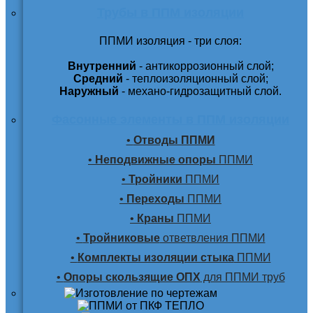
Трубы в ППМ изоляции
ППМИ изоляция - три слоя:
Внутренний
- антикоррозионный слой;
Средний
- теплоизоляционный слой;
Наружный
- механо-гидрозащитный слой.
Фасонные элементы в ППМ изоляции
•
Отводы ППМИ
•
Неподвижные опоры
ППМИ
•
Тройники
ППМИ
•
Переходы
ППМИ
•
Краны
ППМИ
•
Тройниковые
ответвления ППМИ
•
Комплекты изоляции стыка
ППМИ
•
Опоры скользящие ОПХ
для ППМИ труб