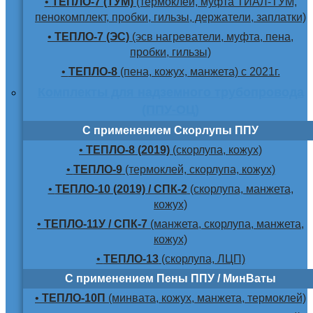
•
ТЕПЛО-7 (ТУМ)
(термоклей, муфта ТИАЛ-ТУМ,
пенокомплект, пробки, гильзы, держатели, заплатки)
•
ТЕПЛО-7 (ЭС)
(эсв нагреватели, муфта, пена,
пробки, гильзы)
•
ТЕПЛО-8
(пена, кожух, манжета) с 2021г.
Комплекты для надземного трубопровода
(ППУ-ОЦ)
С применением Скорлупы ППУ
•
ТЕПЛО-8 (2019)
(скорлупа, кожух)
•
ТЕПЛО-9
(термоклей, скорлупа, кожух)
•
ТЕПЛО-10 (2019) / СПК-2
(скорлупа, манжета,
кожух)
•
ТЕПЛО-11У / СПК-7
(манжета, скорлупа, манжета,
кожух)
•
ТЕПЛО-13
(скорлупа, ЛЦП)
С применением Пены ППУ / МинВаты
•
ТЕПЛО-10П
(минвата, кожух, манжета, термоклей)