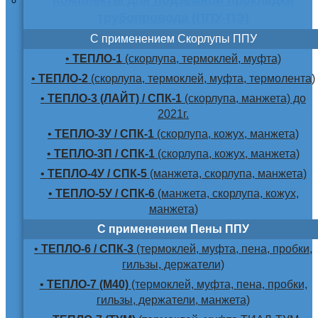
трубопровода (ППУ-ПЭ)
С применением Скорлупы ППУ
•
ТЕПЛО-1
(скорлупа, термоклей, муфта)
•
ТЕПЛО-2
(скорлупа, термоклей, муфта, термолента)
•
ТЕПЛО-3 (ЛАЙТ) / СПК-1
(скорлупа, манжета) до
2021г.
•
ТЕПЛО-3У / СПК-1
(скорлупа, кожух, манжета)
•
ТЕПЛО-3П / СПК-1
(скорлупа, кожух, манжета)
•
ТЕПЛО-4У / СПК-5
(манжета, скорлупа, манжета)
•
ТЕПЛО-5У / СПК-6
(манжета, скорлупа, кожух,
манжета)
С применением Пены ППУ
•
ТЕПЛО-6 / СПК-3
(термоклей, муфта, пена, пробки,
гильзы, держатели)
•
ТЕПЛО-7 (М40)
(термоклей, муфта, пена, пробки,
гильзы, держатели, манжета)