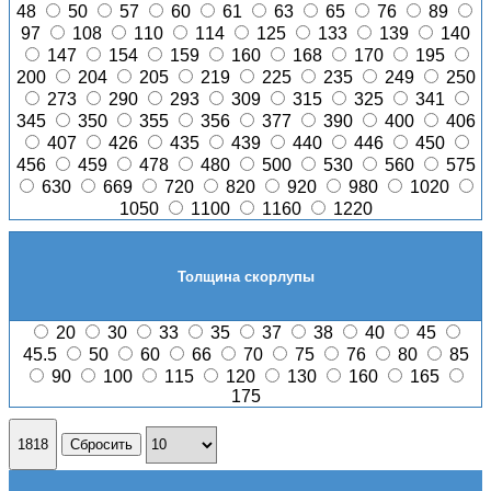
48
50
57
60
61
63
65
76
89
97
108
110
114
125
133
139
140
147
154
159
160
168
170
195
200
204
205
219
225
235
249
250
273
290
293
309
315
325
341
345
350
355
356
377
390
400
406
407
426
435
439
440
446
450
456
459
478
480
500
530
560
575
630
669
720
820
920
980
1020
1050
1100
1160
1220
Толщина скорлупы
20
30
33
35
37
38
40
45
45.5
50
60
66
70
75
76
80
85
90
100
115
120
130
160
165
175
1818
Сбросить