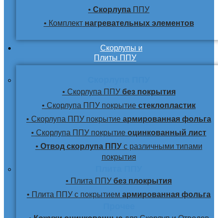
•
Скорлупа
ППУ
• Комплект
нагревательных элементов
Скорлупы и
Плиты ППУ
Скорлупа ППУ
• Скорлупа ППУ
без покрытия
• Скорлупа ППУ покрытие
стеклопластик
• Скорлупа ППУ покрытие
армированная фольга
• Скорлупа ППУ покрытие
оцинкованный лист
•
Отвод скорлупа ППУ
с различными типами
покрытия
Плита ППУ
• Плита ППУ
без плокрытия
• Плита ППУ с покрытием
армированная фольга
Прочее