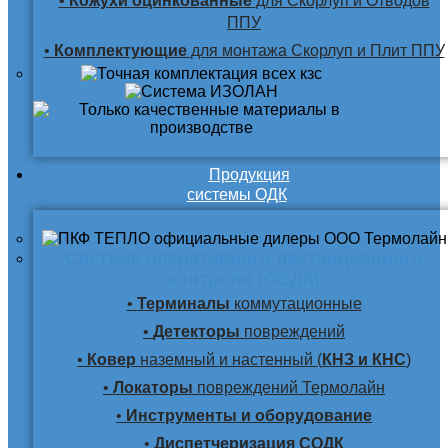
•
Кожухи оцинкованные
для Скорлуп и Отводов
ППУ
•
Комплектующие
для монтажа Скорлуп и Плит ППУ
Продукция
системы ОДК
Система оперативного дистанционного
контроля (СОДК)
•
Терминалы
коммутационные
•
Детекторы
повреждений
•
Ковер
наземный и настенный (
КНЗ и КНС
)
•
Локаторы
повреждений Термолайн
•
Инструменты и оборудование
•
Диспетчеризация СОДК