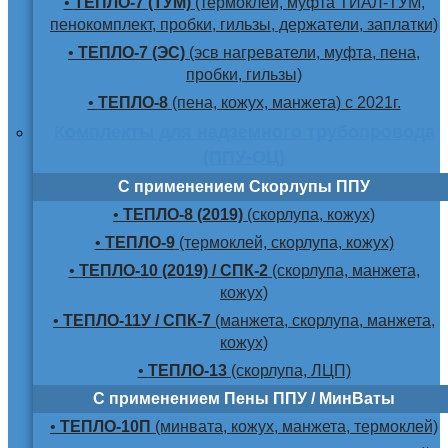
•
ТЕПЛО-7 (ТУМ)
(термоклей, муфта ТИАЛ-ТУМ,
пенокомплект, пробки, гильзы, держатели, заплатки)
•
ТЕПЛО-7 (ЭС)
(эсв нагреватели, муфта, пена,
пробки, гильзы)
•
ТЕПЛО-8
(пена, кожух, манжета) с 2021г.
Комплекты для надземного трубопровода
(ППУ-ОЦ)
С применением Скорлупы ППУ
•
ТЕПЛО-8 (2019)
(скорлупа, кожух)
•
ТЕПЛО-9
(термоклей, скорлупа, кожух)
•
ТЕПЛО-10 (2019) / СПК-2
(скорлупа, манжета,
кожух)
•
ТЕПЛО-11У / СПК-7
(манжета, скорлупа, манжета,
кожух)
•
ТЕПЛО-13
(скорлупа, ЛЦП)
С применением Пены ППУ / МинВаты
•
ТЕПЛО-10П
(минвата, кожух, манжета, термоклей)