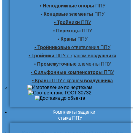
•
Неподвижные опоры
ППУ
•
Концевые элементы
ППУ
•
Тройники
ППУ
•
Переходы
ППУ
•
Краны
ППУ
•
Тройниковые
ответвления ППУ
•
Тройники
ППУ с краном
воздушника
•
Промежуточные
элементы ППУ
•
Сильфонные компенсаторы
ППУ
•
Краны
ППУ с краном
воздушника
Комплекты заделки
стыка ППУ
Комплекты для подземной прокладки