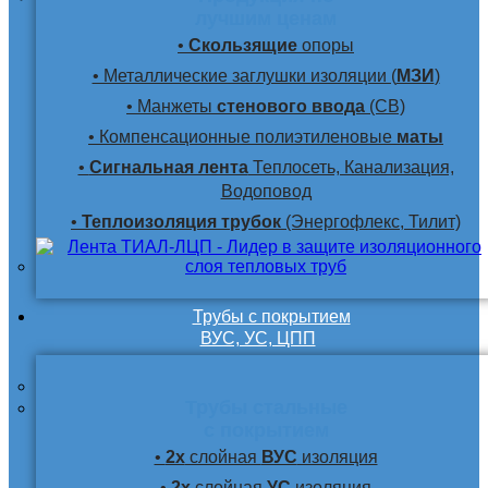
лучшим ценам
•
Скользящие
опоры
• Металлические заглушки изоляции (
МЗИ
)
• Манжеты
стенового ввода
(СВ)
• Компенсационные полиэтиленовые
маты
•
Сигнальная лента
Теплосеть, Канализация,
Водоповод
•
Теплоизоляция трубок
(Энергофлекс, Тилит)
Трубы с покрытием
ВУС, УС, ЦПП
Трубы стальные
с покрытием
•
2х
слойная
ВУС
изоляция
•
2х
слойная
УС
изоляция