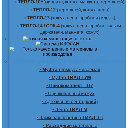
•
ТЕПЛО-10У
(минвата, кожух, манжета, термоклей)
•
ТЕПЛО-12
(термоклей, кожух, пена)
•
ТЕПЛО-13
(кожух, пена, пробки и гильзы)
•
ТЕПЛО-14 / СПК-4
(кожух, пена, пробки, гильзы,
держатели, манжета, кожух)
Комплектующие для заделки любого стыка
•
Муфта
термоусаживаемая
• Муфта
ТИАЛ-ТУМ
•
Пенокомплект
ППУ
• Оцинкованный
кожух
• Адгезивная лента (
клей
)
• Лента
ТИАЛ-М
• Замковая пластина
ТИАЛ-ЗП
•
Расходные
материалы