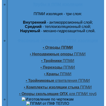
Трубы в ППМ изоляции
ППМИ изоляция - три слоя:
Внутренний
- антикоррозионный слой;
Средний
- теплоизоляционный слой;
Наружный
- механо-гидрозащитный слой.
Фасонные элементы в ППМ изоляции
•
Отводы ППМИ
•
Неподвижные опоры
ППМИ
•
Тройники
ППМИ
•
Переходы
ППМИ
•
Краны
ППМИ
•
Тройниковые
ответвления ППМИ
•
Комплекты изоляции стыка
ППМИ
•
Опоры скользящие ОПХ
для ППМИ труб