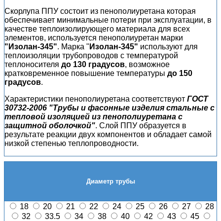
Скорлупа ППУ состоит из пенополиуретана которая
обеспечивает минимальные потери при эксплуатации, в
качестве теплоизолирующего материала для всех
элементов, используется пенополиуретан марки
"Изолан-345"
. Марка "
Изолан-345"
используют для
теплоизоляции трубопроводов с температурой
теплоносителя
до 130 градусов
, возможное
кратковременное повышение температуры
до 150
градусов
.
Характеристики пенополиуретана соответствуют
ГОСТ
30732-2006 "Трубы и фасонные изделия стальные с
тепловой изоляцией из пенополиуретана с
защитной оболочкой"
. Слой ППУ образуется в
результате реакции двух компонентов и обладает самой
низкой степенью теплопроводности.
Диаметр трубы
18
20
21
22
24
25
26
27
28
32
33.5
34
38
40
42
43
45