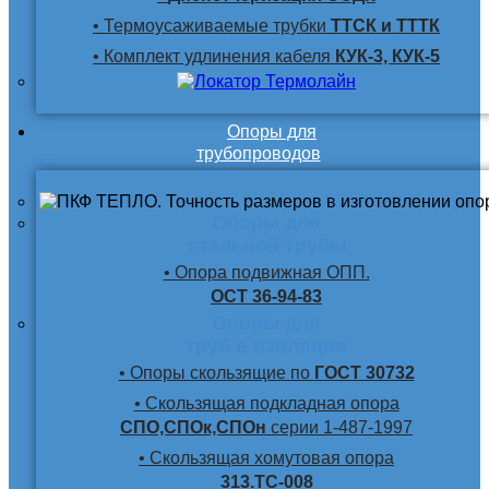
• Термоусаживаемые трубки
ТТСК и ТТТК
• Комплект удлинения кабеля
КУК-3, КУК-5
Опоры для
трубопроводов
Опоры для
стальной трубы
• Опора подвижная ОПП.
ОСТ 36-94-83
Опоры для
труб в изоляции
• Опоры скользящие по
ГОСТ 30732
• Скользящая подкладная опора
СПО,СПОк,СПОн
серии 1-487-1997
• Скользящая хомутовая опора
313.ТС-008