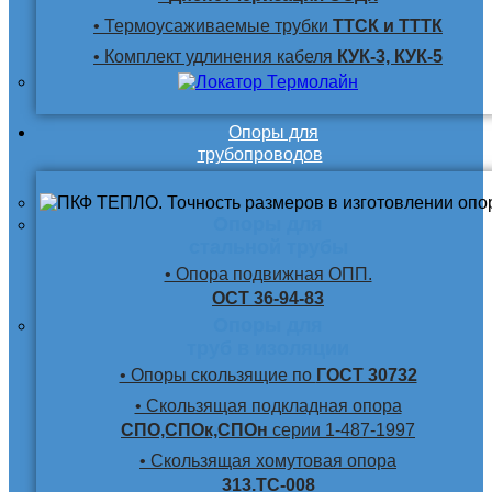
• Термоусаживаемые трубки
ТТСК и ТТТК
• Комплект удлинения кабеля
КУК-3, КУК-5
Опоры для
трубопроводов
Опоры для
стальной трубы
• Опора подвижная ОПП.
ОСТ 36-94-83
Опоры для
труб в изоляции
• Опоры скользящие по
ГОСТ 30732
• Скользящая подкладная опора
СПО,СПОк,СПОн
серии 1-487-1997
• Скользящая хомутовая опора
313.ТС-008