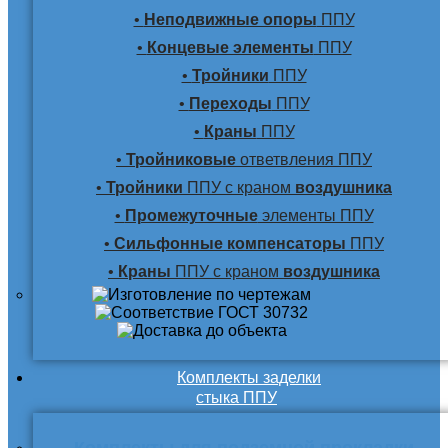
•
Неподвижные опоры
ППУ
•
Концевые элементы
ППУ
•
Тройники
ППУ
•
Переходы
ППУ
•
Краны
ППУ
•
Тройниковые
ответвления ППУ
•
Тройники
ППУ с краном
воздушника
•
Промежуточные
элементы ППУ
•
Сильфонные компенсаторы
ППУ
•
Краны
ППУ с краном
воздушника
Комплекты заделки
стыка ППУ
Комплекты для подземной прокладки