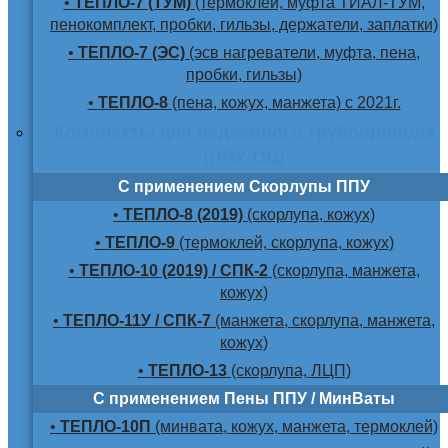
•
ТЕПЛО-7 (ТУМ)
(термоклей, муфта ТИАЛ-ТУМ,
пенокомплект, пробки, гильзы, держатели, заплатки)
•
ТЕПЛО-7 (ЭС)
(эсв нагреватели, муфта, пена,
пробки, гильзы)
•
ТЕПЛО-8
(пена, кожух, манжета) с 2021г.
Комплекты для надземного трубопровода
(ППУ-ОЦ)
С применением Скорлупы ППУ
•
ТЕПЛО-8 (2019)
(скорлупа, кожух)
•
ТЕПЛО-9
(термоклей, скорлупа, кожух)
•
ТЕПЛО-10 (2019) / СПК-2
(скорлупа, манжета,
кожух)
•
ТЕПЛО-11У / СПК-7
(манжета, скорлупа, манжета,
кожух)
•
ТЕПЛО-13
(скорлупа, ЛЦП)
С применением Пены ППУ / МинВаты
•
ТЕПЛО-10П
(минвата, кожух, манжета, термоклей)