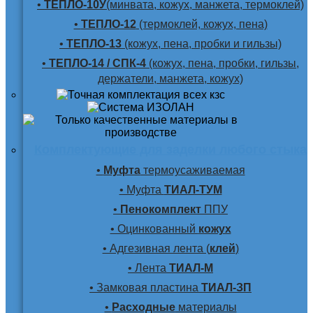
•
ТЕПЛО-10У
(минвата, кожух, манжета, термоклей)
•
ТЕПЛО-12
(термоклей, кожух, пена)
•
ТЕПЛО-13
(кожух, пена, пробки и гильзы)
•
ТЕПЛО-14 / СПК-4
(кожух, пена, пробки, гильзы,
держатели, манжета, кожух)
Комплектующие для заделки любого стыка
•
Муфта
термоусаживаемая
• Муфта
ТИАЛ-ТУМ
•
Пенокомплект
ППУ
• Оцинкованный
кожух
• Адгезивная лента (
клей
)
• Лента
ТИАЛ-М
• Замковая пластина
ТИАЛ-ЗП
•
Расходные
материалы