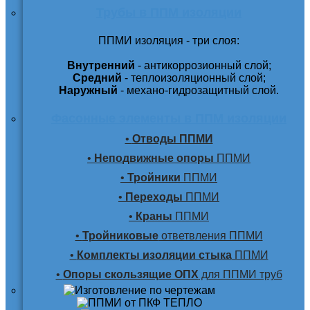
Трубы в ППМ изоляции
ППМИ изоляция - три слоя:
Внутренний
- антикоррозионный слой;
Средний
- теплоизоляционный слой;
Наружный
- механо-гидрозащитный слой.
Фасонные элементы в ППМ изоляции
•
Отводы ППМИ
•
Неподвижные опоры
ППМИ
•
Тройники
ППМИ
•
Переходы
ППМИ
•
Краны
ППМИ
•
Тройниковые
ответвления ППМИ
•
Комплекты изоляции стыка
ППМИ
•
Опоры скользящие ОПХ
для ППМИ труб