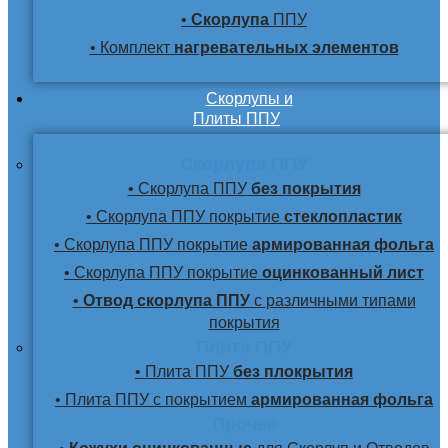
•
Скорлупа
ППУ
• Комплект
нагревательных элементов
Скорлупы и
Плиты ППУ
Скорлупа ППУ
• Скорлупа ППУ
без покрытия
• Скорлупа ППУ покрытие
стеклопластик
• Скорлупа ППУ покрытие
армированная фольга
• Скорлупа ППУ покрытие
оцинкованный лист
•
Отвод скорлупа ППУ
с различными типами
покрытия
Плита ППУ
• Плита ППУ
без плокрытия
• Плита ППУ с покрытием
армированная фольга
Прочее