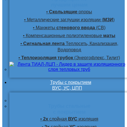
лучшим ценам
•
Скользящие
опоры
• Металлические заглушки изоляции (
МЗИ
)
• Манжеты
стенового ввода
(СВ)
• Компенсационные полиэтиленовые
маты
•
Сигнальная лента
Теплосеть, Канализация,
Водоповод
•
Теплоизоляция трубок
(Энергофлекс, Тилит)
Трубы с покрытием
ВУС, УС, ЦПП
Трубы стальные
с покрытием
•
2х
слойная
ВУС
изоляция
•
2х
слойная
УС
изоляция