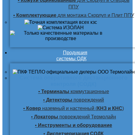
•
Кожухи оцинкованные
для Скорлуп и Отводов
ППУ
•
Комплектующие
для монтажа Скорлуп и Плит ППУ
Продукция
системы ОДК
Система оперативного дистанционного
контроля (СОДК)
•
Терминалы
коммутационные
•
Детекторы
повреждений
•
Ковер
наземный и настенный (
КНЗ и КНС
)
•
Локаторы
повреждений Термолайн
•
Инструменты и оборудование
•
Диспетчеризация СОДК