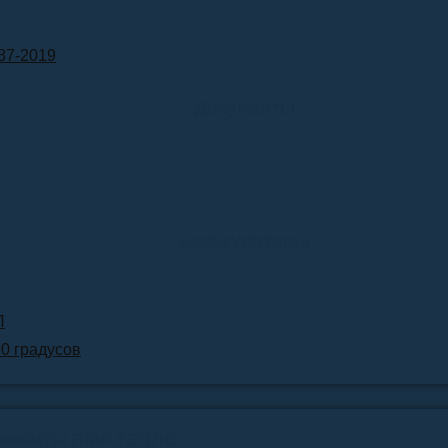
87-2019
Документы
Калькуляторы
Л
90 градусов
квизиты ПКФ ТЕПЛО