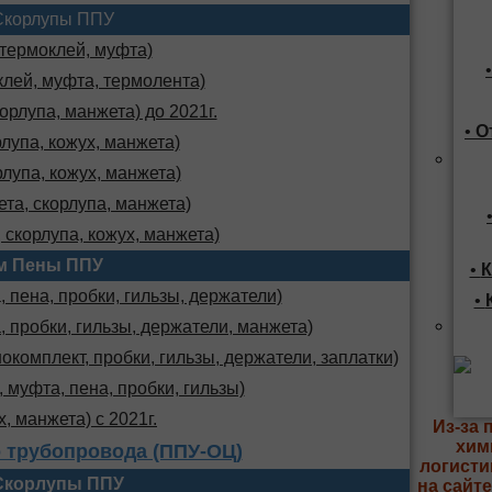
Скорлупы ППУ
 термоклей, муфта)
клей, муфта, термолента)
орлупа, манжета) до 2021г.
•
О
лупа, кожух, манжета)
лупа, кожух, манжета)
та, скорлупа, манжета)
 скорлупа, кожух, манжета)
м Пены ППУ
•
К
 пена, пробки, гильзы, держатели)
•
, пробки, гильзы, держатели, манжета)
комплект, пробки, гильзы, держатели, заплатки)
 муфта, пена, пробки, гильзы)
х, манжета) с 2021г.
Из-за 
хим
 трубопровода (ППУ-ОЦ)
логисти
Скорлупы ППУ
на сайт