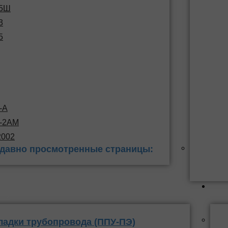
15Ш
3
5
-А
С-2АМ
2002
давно просмотренные страницы:
 заделки
ППУ
ладки трубопровода (ППУ-ПЭ)