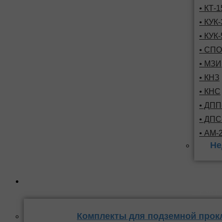
• КТ-
• КУК-
• КУК-
• СПО
• МЗИ
• КНЗ
• КНС
• ДПП
• ДП
• АМ-
Не
Комплекты
стыка 
Комплекты для подземной прок