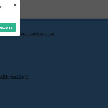
×
ть
решить
Новости и статьи
материала тепловой изоляции
ЛАЙН
для СОДК.