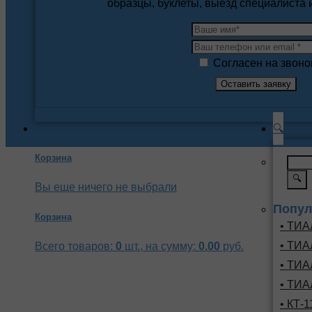
образцы, буклеты, выезд специалиста
Согласен на звоно
🔍
Корзина
🔍
Вы еще ничего не выбрали
Попул
Корзина
• ТИА
• ТИА
Всего товаров:
0
шт., на сумму:
0.00
руб.
• ТИА
• ТИА
• КТ-1