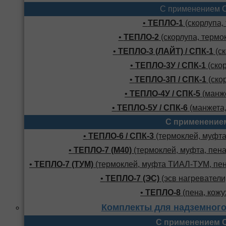
С применением 
•
ТЕПЛО-1
(скорлупа,
•
ТЕПЛО-2
(скорлупа, термо
•
ТЕПЛО-3 (ЛАЙТ) / СПК-1
(ск
•
ТЕПЛО-3У / СПК-1
(скор
•
ТЕПЛО-3П / СПК-1
(скор
•
ТЕПЛО-4У / СПК-5
(манже
•
ТЕПЛО-5У / СПК-6
(манжета,
С применение
•
ТЕПЛО-6 / СПК-3
(термоклей, муфта,
•
ТЕПЛО-7 (М40)
(термоклей, муфта, пена
•
ТЕПЛО-7 (ТУМ)
(термоклей, муфта ТИАЛ-ТУМ, пено
•
ТЕПЛО-7 (ЭС)
(эсв нагреватели,
•
ТЕПЛО-8
(пена, кожу
Комплекты для надземного
С применением 