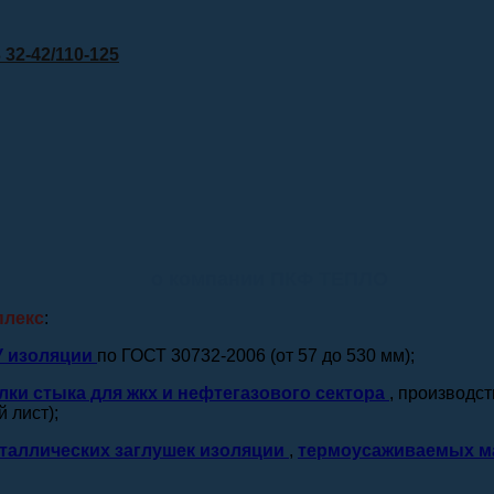
32-42/110-125
о компании ПКФ ТЕПЛО
плекс
:
У изоляции
по ГОСТ 30732-2006 (от 57 до 530 мм);
лки стыка для жкх и нефтегазового сектора
, производс
 лист);
таллических заглушек изоляции
,
термоусаживаемых м