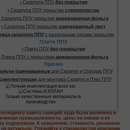
• Скорлупа ППУ
без покрытия
• Скорлупа ППУ покрытие
стеклопластик
• Скорлупа ППУ покрытие
армированная фольга
• Скорлупа ППУ покрытие
оцинкованный лист
твод скорлупа ППУ
с различными типами покрытия
Плита ППУ
• Плита ППУ
без плокрытия
• Плита ППУ с покрытием
армированная фольга
Прочее
ожухи оцинкованные
для Скорлуп и Отводов ППУ
Комплектующие
для монтажа Скорлуп и Плит ППУ
последнего пакета санкций, куда была включена и
ическая промышленность, цены на химию и ее
ку подорожали. К сожалению, стоимость указанная
е не актуальна. Уточняйте у специалистов компании