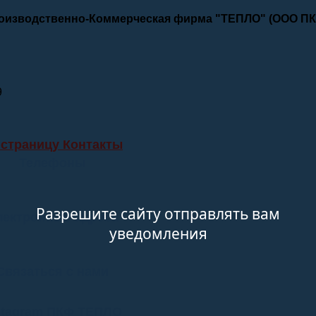
роизводственно-Коммерческая фирма "ТЕПЛО" (ООО П
9
 страницу Контакты
Телефоны
Разрешите сайту отправлять вам
лектронные адреса
уведомления
Связаться с нами
stagram ПКФ ТЕПЛО