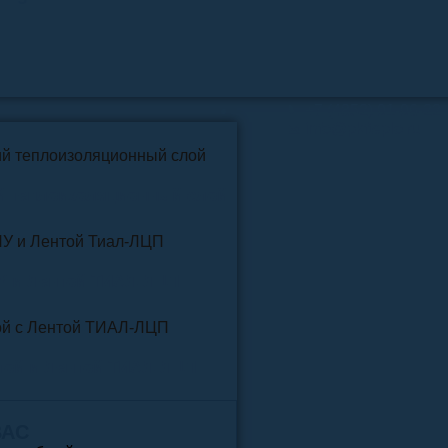
📞
+7 (4852) 91-96-22
info@pkfteplo.ru
✉
й теплоизоляционный слой
У и Лентой ТИАЛ-ЛЦП
той и Лентой ТИАЛ-ЛЦП
ВАС