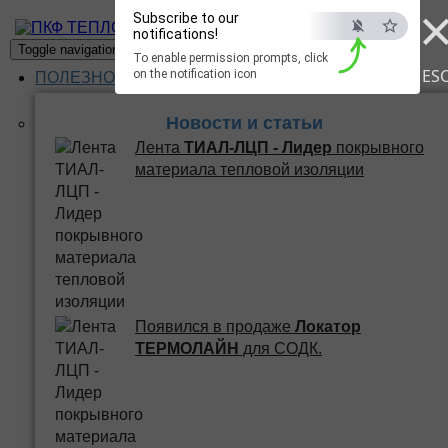
Subscribe to our
ПКФ ТЕПЛО
notifications!
Toggle navigation
To enable permission prompts, click
ES
on the notification icon
ПОЛЕЗНОЕ
Новости и статьи
Лента
ТИАЛ-ЛЦП - Лидер
покрывного
материала тепловой изоляции
Появился в продаже
Локатор
ТЕРМОЛАЙН
для СОДК.