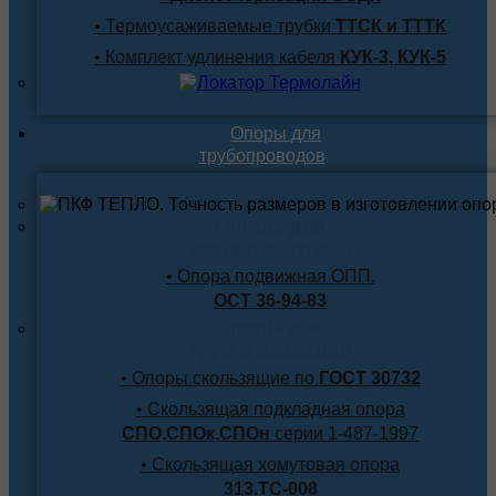
• Термоусаживаемые трубки
ТТСК и ТТТК
• Комплект удлинения кабеля
КУК-3, КУК-5
Опоры для
трубопроводов
Опоры для
стальной трубы
• Опора подвижная ОПП.
ОСТ 36-94-83
Опоры для
труб в изоляции
• Опоры скользящие по
ГОСТ 30732
• Скользящая подкладная опора
СПО,СПОк,СПОн
серии 1-487-1997
• Скользящая хомутовая опора
313.ТС-008