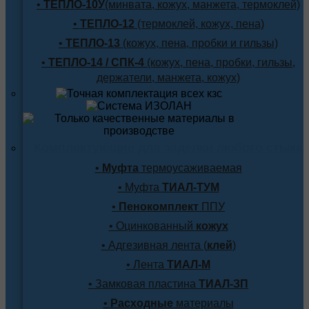
•
ТЕПЛО-10У
(минвата, кожух, манжета, термоклей)
•
ТЕПЛО-12
(термоклей, кожух, пена)
•
ТЕПЛО-13
(кожух, пена, пробки и гильзы)
•
ТЕПЛО-14 / СПК-4
(кожух, пена, пробки, гильзы,
держатели, манжета, кожух)
Комплектующие для заделки любого стыка
•
Муфта
термоусаживаемая
• Муфта
ТИАЛ-ТУМ
•
Пенокомплект
ППУ
• Оцинкованный
кожух
• Адгезивная лента (
клей
)
• Лента
ТИАЛ-М
• Замковая пластина
ТИАЛ-ЗП
•
Расходные
материалы