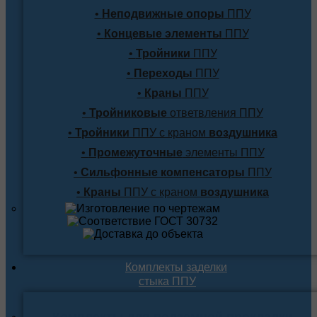
•
Неподвижные опоры
ППУ
•
Концевые элементы
ППУ
•
Тройники
ППУ
•
Переходы
ППУ
•
Краны
ППУ
•
Тройниковые
ответвления ППУ
•
Тройники
ППУ с краном
воздушника
•
Промежуточные
элементы ППУ
•
Сильфонные компенсаторы
ППУ
•
Краны
ППУ с краном
воздушника
Комплекты заделки
стыка ППУ
Комплекты для подземной прокладки