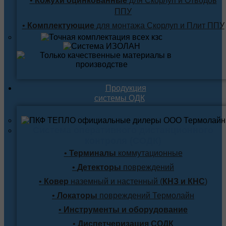
•
Кожухи оцинкованные
для Скорлуп и Отводов
ППУ
•
Комплектующие
для монтажа Скорлуп и Плит ППУ
Продукция
системы ОДК
Система оперативного дистанционного
контроля (СОДК)
•
Терминалы
коммутационные
•
Детекторы
повреждений
•
Ковер
наземный и настенный (
КНЗ и КНС
)
•
Локаторы
повреждений Термолайн
•
Инструменты и оборудование
•
Диспетчеризация СОДК