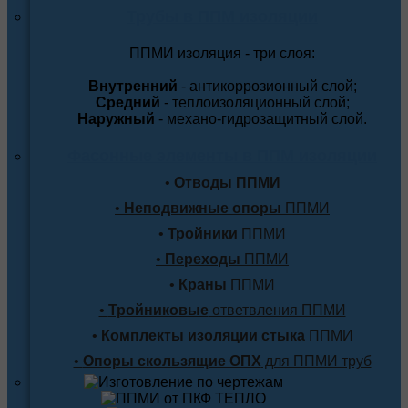
Трубы в ППМ изоляции
ППМИ изоляция - три слоя:
Внутренний
- антикоррозионный слой;
Средний
- теплоизоляционный слой;
Наружный
- механо-гидрозащитный слой.
Фасонные элементы в ППМ изоляции
•
Отводы ППМИ
•
Неподвижные опоры
ППМИ
•
Тройники
ППМИ
•
Переходы
ППМИ
•
Краны
ППМИ
•
Тройниковые
ответвления ППМИ
•
Комплекты изоляции стыка
ППМИ
•
Опоры скользящие ОПХ
для ППМИ труб