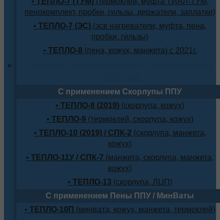
•
ТЕПЛО-7 (ТУМ)
(термоклей, муфта ТИАЛ-ТУМ,
пенокомплект, пробки, гильзы, держатели, заплатки)
•
ТЕПЛО-7 (ЭС)
(эсв нагреватели, муфта, пена,
пробки, гильзы)
•
ТЕПЛО-8
(пена, кожух, манжета) с 2021г.
Комплекты для надземного трубопровода
(ППУ-ОЦ)
С применением Скорлупы ППУ
•
ТЕПЛО-8 (2019)
(скорлупа, кожух)
•
ТЕПЛО-9
(термоклей, скорлупа, кожух)
•
ТЕПЛО-10 (2019) / СПК-2
(скорлупа, манжета,
кожух)
•
ТЕПЛО-11У / СПК-7
(манжета, скорлупа, манжета,
кожух)
•
ТЕПЛО-13
(скорлупа, ЛЦП)
С применением Пены ППУ / МинВаты
•
ТЕПЛО-10П
(минвата, кожух, манжета, термоклей)