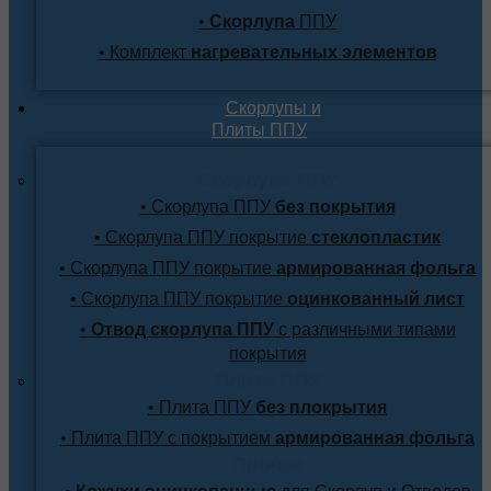
•
Скорлупа
ППУ
• Комплект
нагревательных элементов
Скорлупы и
Плиты ППУ
Скорлупа ППУ
• Скорлупа ППУ
без покрытия
• Скорлупа ППУ покрытие
стеклопластик
• Скорлупа ППУ покрытие
армированная фольга
• Скорлупа ППУ покрытие
оцинкованный лист
•
Отвод скорлупа ППУ
с различными типами
покрытия
Плита ППУ
• Плита ППУ
без плокрытия
• Плита ППУ с покрытием
армированная фольга
Прочее