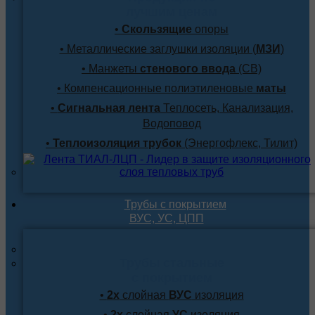
лучшим ценам
•
Скользящие
опоры
• Металлические заглушки изоляции (
МЗИ
)
• Манжеты
стенового ввода
(СВ)
• Компенсационные полиэтиленовые
маты
•
Сигнальная лента
Теплосеть, Канализация,
Водоповод
•
Теплоизоляция трубок
(Энергофлекс, Тилит)
Трубы с покрытием
ВУС, УС, ЦПП
Трубы стальные
с покрытием
•
2х
слойная
ВУС
изоляция
•
2х
слойная
УС
изоляция