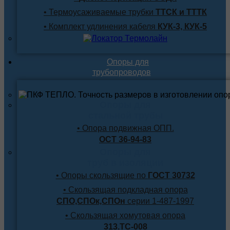
• Термоусаживаемые трубки
ТТСК и ТТТК
• Комплект удлинения кабеля
КУК-3, КУК-5
Опоры для
трубопроводов
Опоры для
стальной трубы
• Опора подвижная ОПП.
ОСТ 36-94-83
Опоры для
труб в изоляции
• Опоры скользящие по
ГОСТ 30732
• Скользящая подкладная опора
СПО,СПОк,СПОн
серии 1-487-1997
• Скользящая хомутовая опора
313.ТС-008