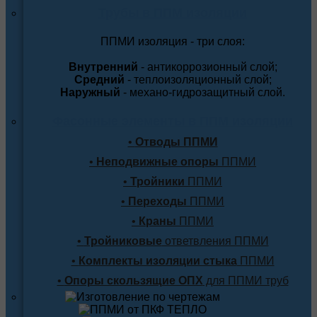
Трубы в ППМ изоляции
ППМИ изоляция - три слоя:
Внутренний
- антикоррозионный слой;
Средний
- теплоизоляционный слой;
Наружный
- механо-гидрозащитный слой.
Фасонные элементы в ППМ изоляции
•
Отводы ППМИ
•
Неподвижные опоры
ППМИ
•
Тройники
ППМИ
•
Переходы
ППМИ
•
Краны
ППМИ
•
Тройниковые
ответвления ППМИ
•
Комплекты изоляции стыка
ППМИ
•
Опоры скользящие ОПХ
для ППМИ труб