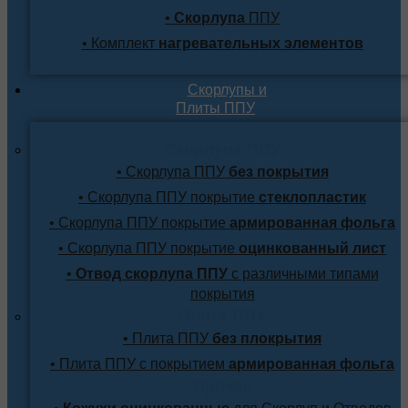
•
Скорлупа
ППУ
• Комплект
нагревательных элементов
Скорлупы и
Плиты ППУ
Скорлупа ППУ
• Скорлупа ППУ
без покрытия
• Скорлупа ППУ покрытие
стеклопластик
• Скорлупа ППУ покрытие
армированная фольга
• Скорлупа ППУ покрытие
оцинкованный лист
•
Отвод скорлупа ППУ
с различными типами
покрытия
Плита ППУ
• Плита ППУ
без плокрытия
• Плита ППУ с покрытием
армированная фольга
Прочее