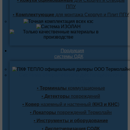
•
Кожухи оцинкованные
для Скорлуп и Отводов
ППУ
•
Комплектующие
для монтажа Скорлуп и Плит ППУ
Продукция
системы ОДК
Система оперативного дистанционного
контроля (СОДК)
•
Терминалы
коммутационные
•
Детекторы
повреждений
•
Ковер
наземный и настенный (
КНЗ и КНС
)
•
Локаторы
повреждений Термолайн
•
Инструменты и оборудование
•
Диспетчеризация СОДК