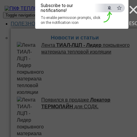
Subscribe to our
ПКФ ТЕПЛО
notifications!
Toggle navigation
To enable permission prompts, click
ES
on the notification icon
ПОЛЕЗНОЕ
Новости и статьи
Лента
ТИАЛ-ЛЦП - Лидер
покрывного
материала тепловой изоляции
Появился в продаже
Локатор
ТЕРМОЛАЙН
для СОДК.