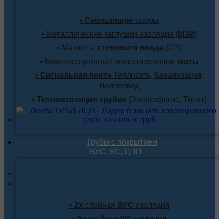
лучшим ценам
•
Скользящие
опоры
• Металлические заглушки изоляции (
МЗИ
)
• Манжеты
стенового ввода
(СВ)
• Компенсационные полиэтиленовые
маты
•
Сигнальная лента
Теплосеть, Канализация,
Водоповод
•
Теплоизоляция трубок
(Энергофлекс, Тилит)
Трубы с покрытием
ВУС, УС, ЦПП
Трубы стальные
с покрытием
•
2х
слойная
ВУС
изоляция
•
2х
слойная
УС
изоляция