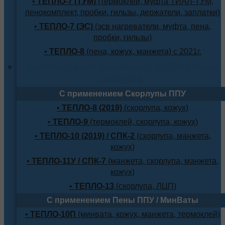
•
ТЕПЛО-7 (ТУМ)
(термоклей, муфта ТИАЛ-ТУМ,
пенокомплект, пробки, гильзы, держатели, заплатки)
•
ТЕПЛО-7 (ЭС)
(эсв нагреватели, муфта, пена,
пробки, гильзы)
•
ТЕПЛО-8
(пена, кожух, манжета) с 2021г.
Комплекты для надземного трубопровода
(ППУ-ОЦ)
С применением Скорлупы ППУ
•
ТЕПЛО-8 (2019)
(скорлупа, кожух)
•
ТЕПЛО-9
(термоклей, скорлупа, кожух)
•
ТЕПЛО-10 (2019) / СПК-2
(скорлупа, манжета,
кожух)
•
ТЕПЛО-11У / СПК-7
(манжета, скорлупа, манжета,
кожух)
•
ТЕПЛО-13
(скорлупа, ЛЦП)
С применением Пены ППУ / МинВаты
•
ТЕПЛО-10П
(минвата, кожух, манжета, термоклей)