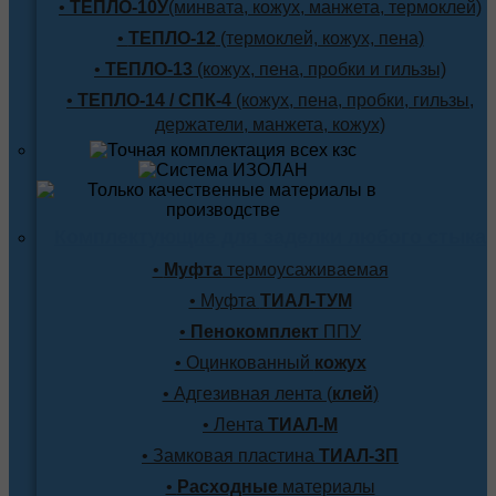
•
ТЕПЛО-10У
(минвата, кожух, манжета, термоклей)
•
ТЕПЛО-12
(термоклей, кожух, пена)
•
ТЕПЛО-13
(кожух, пена, пробки и гильзы)
•
ТЕПЛО-14 / СПК-4
(кожух, пена, пробки, гильзы,
держатели, манжета, кожух)
Комплектующие для заделки любого стыка
•
Муфта
термоусаживаемая
• Муфта
ТИАЛ-ТУМ
•
Пенокомплект
ППУ
• Оцинкованный
кожух
• Адгезивная лента (
клей
)
• Лента
ТИАЛ-М
• Замковая пластина
ТИАЛ-ЗП
•
Расходные
материалы