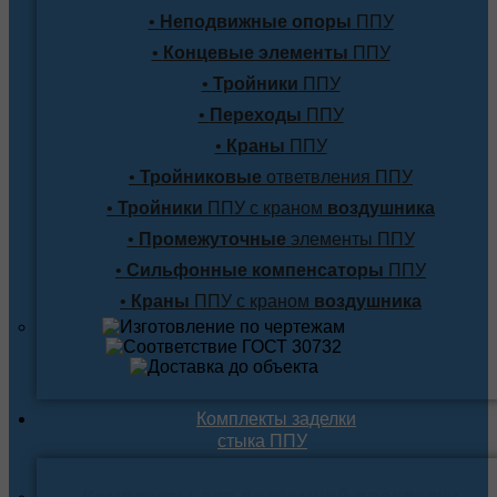
•
Неподвижные опоры
ППУ
•
Концевые элементы
ППУ
•
Тройники
ППУ
•
Переходы
ППУ
•
Краны
ППУ
•
Тройниковые
ответвления ППУ
•
Тройники
ППУ с краном
воздушника
•
Промежуточные
элементы ППУ
•
Сильфонные компенсаторы
ППУ
•
Краны
ППУ с краном
воздушника
Комплекты заделки
стыка ППУ
Комплекты для подземной прокладки