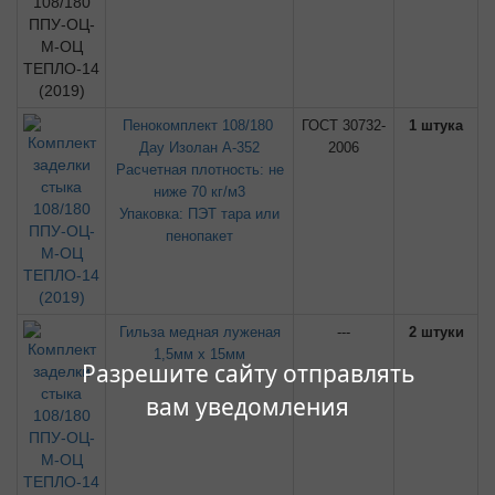
Пенокомплект 108/180
ГОСТ 30732-
1 штука
Дау Изолан А-352
2006
Расчетная плотность: не
ниже 70 кг/м3
Упаковка: ПЭТ тара или
пенопакет
Гильза медная луженая
---
2 штуки
1,5мм х 15мм
Разрешите сайту отправлять
вам уведомления