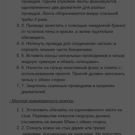
проводов. Одним отрезком ленты фиксируются
одновременно два держателя для разных
проводов. Лента оборачивается вокруг стальной
трубы 2 раза.
3. Провода зачистить с помощью наждачной бумаги
от остатков пены и краски, а затем тщательно
обезжирить.
4. Натянуть провода для соединения «встык» и
отрезать лишние части бокорезами.
5. Вставить концы сигнальных проводников в гильзу
медную луженую и обжать «клещами».
6. Нанести на гильзу неактивный флюс и спаять с
использованием припоя. Припой должен заполнить
гильзу с обеих сторон.
7. Закрепить спаянные проводники в прорезях
держателей.
- Монтаж оцинкованного кожуха:
1. Установить обечайку из оцинкованного листа на
стык. Перекрытие кожухом скорлупы должно
составлять не менее 50мм с обеих сторон.
2. Стянуть кожух на стык двумя или тремя
ремнями, поочередно их затягивая. Не допустить