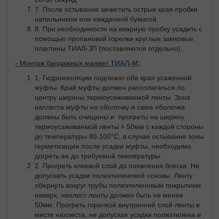
7. После остывания зачистить острые края пробки
напильником или наждачной бумагой.
8. При необходимости на вварную пробку усадить с
помощью пропановой горелки круглые замковые
пластины ТИАЛ-ЗП (поставляются отдельно).
- Монтаж бандажных манжет
ТИАЛ-М:
1. Гидроизоляции подлежат оба края усаженной
муфты. Край муфты должен располагаться по
центру ширины термоусаживаемой ленты. Зона
нахлеста муфты на оболочку и сама оболочка
должны быть очищены и прогреты на ширину
термоусаживаемой ленты + 50мм с каждой стороны
до температуры 80-100°С, в случае остывания зоны
герметизации после усадки муфты, необходимо
догреть ее до требуемой температуры.
2. Прогреть клеевой слой до появления блеска. Не
допускать усадки полиэтиленовой основы. Ленту
обернуть вокруг трубы полиэтиленовым покрытием
наверх, нахлест ленты должен быть не менее
50мм. Прогреть горелкой внутренний слой ленты в
месте нахлеста, не допуская усадки полиэтилена и