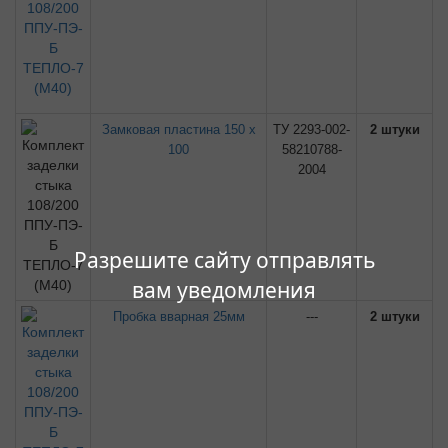
Замковая пластина 150 х
ТУ 2293-002-
2 штуки
100
58210788-
2004
Разрешите сайту отправлять
вам уведомления
Пробка вварная 25мм
---
2 штуки