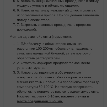
5. Вставить концы сигнальных проводников в гильзу
медную луженую и обжать «клещами».
6. Нанести на гильзу неактивный флюс и спаять с
использованием припоя. Припой должен заполнить
гильзу с обеих сторон.
7. Закрепить спаянные проводники в прорезях
держателей.
- Монтаж адгезивной ленты (термоклея):
1. ПЭ оболочку, с обеих сторон стыка, на
расстоянии 100-200мм, обезжирить, тщательно
зачистить наждачной бумагой, затем повторно
обработать растворителем.
2. Отметить маркером предполагаемое место
установки муфты.
3. Нагреть зачищенные и обезжиренные
поверхности оболочек с обеих сторон от стыка
мягким (желтым) пламенем пропановой горелки до
температуры 80-100°С. На теплую поверхность
оболочек по периметру наклеить адгезивную ленту.
Нахлест на риски 5-10мм, нахлест ленты в
месте соединения 30-50мм.