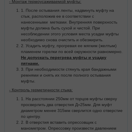
- Монтаж термоусаживаемой муфты:
1. После остывания ленты, надвинуть муфту на
стык, расположив ее в соответствии с
нанесенными метками. Внутренняя поверхность
муфты должна быть сухой и чистой. При
несоблюдении этого условия места усадки муфты
необходимо снова очистить и обезжирить.
2. Усадить муфту, прогревая ее мягким (желтым)
пламенем горелки по всей окружности равномерно.
Не допускать перегрева муфты и усадку
пятнами.
3. При необходимости стянуть края бандажными
ремнями и снять их после полного остывания
муфты.
- Контроль герметичности стыка:
1. На расстоянии 250мм от торцов муфты сверху
просверлить два отверстия Д=25мм. Для муфт
диаметром менее 315мм сверлится одно отверстие
по центру.
2. В отверстия вставить опрессовщик с
манометром. Опрессовку произвести давлением