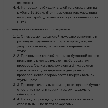
элементы.
4. На торцах труб удалить слой теплоизоляции на
глубину 15-20мм. (При намокании теплоизоляции
на торцах труб, удаляется весь увлажненный слой
ППУ.)
-
Соединение сигнальных проводников:
1. С помощью пассатижей аккуратно выпрямить и
растянуть скрученные в спираль провода и, не
допуская изломов, расположить параллельно
трубе.
2. При помощи клейкой ленты на бумажной основе
прикрепить к металлической трубе держатели
проводов. Одним отрезком ленты фиксируются
одновременно два держателя для разных
проводов. Лента оборачивается вокруг стальной
трубы 2 раза.
3. Провода зачистить с помощью наждачной бумаги
от остатков пены и краски, а затем тщательно
обезжирить.
4. Натянуть провода для соединения «встык» и
отрезать лишние части бокорезами.