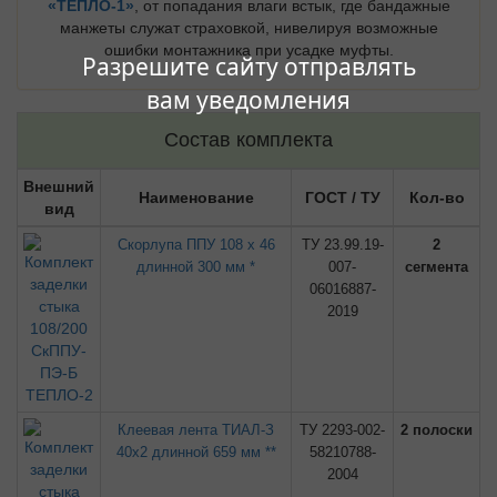
«ТЕПЛО-1»
, от попадания влаги встык, где бандажные
манжеты служат страховкой, нивелируя возможные
ошибки монтажника при усадке муфты.
Разрешите сайту отправлять
вам уведомления
Состав комплекта
Внешний
Наименование
ГОСТ / ТУ
Кол-во
вид
Скорлупа ППУ 108 х 46
ТУ 23.99.19-
2
длинной 300 мм *
007-
сегмента
06016887-
2019
Клеевая лента ТИАЛ-З
ТУ 2293-002-
2 полоски
40х2 длинной 659 мм **
58210788-
2004