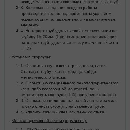
освидетельствования сварных швов стальных труб.
3. Во время выпадения осадков работы
производятся только под временным укрытием,
исключающим попадание влаги на монтируемые
элементы.
4. На торцах труб удалить слой теплоизоляции на
глубину 15-20мм. (При намокании теплоизоляции
на торцах труб, удаляется весь увлажненный слой
ППУ.)
-
Установка скорлупы:
1. Очистить зону стыка от грязи, пыли, влаги.
Стальную трубу чистить кордщеткой до
металлического блеска.
2. С помощью специального пенополиуританового
клея, либо всесезонной монтажной пены
смонтировать скорлупы ППУ, приклеив их на стык.
3. С помощью полипропиленовой ленты и замков
плотно стянуть скорлупу на стальной трубе.
4. Удалить излишки клея или пены со стыка.
-
Монтаж адгезивной ленты (термоклея):
1. ПЭ оболочку, с обеих сторон стыка, на