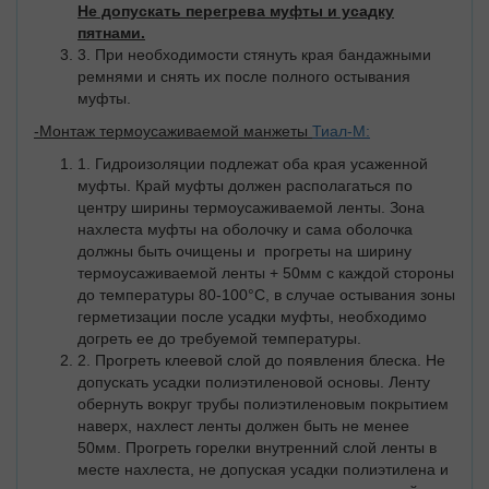
Не допускать перегрева муфты и усадку
пятнами.
3. При необходимости стянуть края бандажными
ремнями и снять их после полного остывания
муфты.
-Монтаж термоусаживаемой манжеты
Тиал-М:
1. Гидроизоляции подлежат оба края усаженной
муфты. Край муфты должен располагаться по
центру ширины термоусаживаемой ленты. Зона
нахлеста муфты на оболочку и сама оболочка
должны быть очищены и прогреты на ширину
термоусаживаемой ленты + 50мм с каждой стороны
до температуры 80-100°С, в случае остывания зоны
герметизации после усадки муфты, необходимо
догреть ее до требуемой температуры.
2. Прогреть клеевой слой до появления блеска. Не
допускать усадки полиэтиленовой основы. Ленту
обернуть вокруг трубы полиэтиленовым покрытием
наверх, нахлест ленты должен быть не менее
50мм. Прогреть горелки внутренний слой ленты в
месте нахлеста, не допуская усадки полиэтилена и