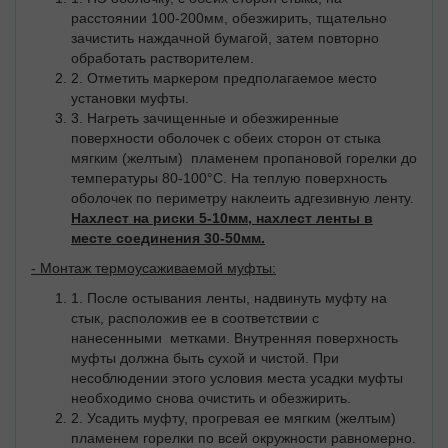
расстоянии 100-200мм, обезжирить, тщательно
зачистить наждачной бумагой, затем повторно
обработать растворителем.
2. Отметить маркером предполагаемое место
установки муфты.
3. Нагреть зачищенные и обезжиренные
поверхности оболочек с обеих сторон от стыка
мягким (желтым) пламенем пропановой горелки до
температуры 80-100°С. На теплую поверхность
оболочек по периметру наклеить адгезивную ленту.
Нахлест на риски 5-10мм, нахлест ленты в
месте соединения 30-50мм.
- Монтаж термоусаживаемой муфты:
1. После остывания ленты, надвинуть муфту на
стык, расположив ее в соответствии с
нанесенными метками. Внутренняя поверхность
муфты должна быть сухой и чистой. При
несоблюдении этого условия места усадки муфты
необходимо снова очистить и обезжирить.
2. Усадить муфту, прогревая ее мягким (желтым)
пламенем горелки по всей окружности равномерно.