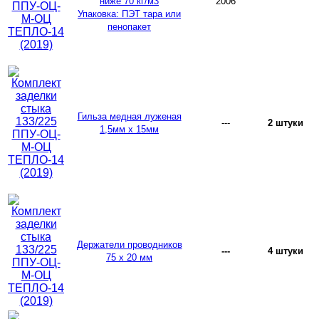
ниже 70 кг/м3
2006
Упаковка: ПЭТ тара или
пенопакет
Гильза медная луженая
---
2 штуки
1,5мм х 15мм
Держатели проводников
---
4 штуки
75 х 20 мм