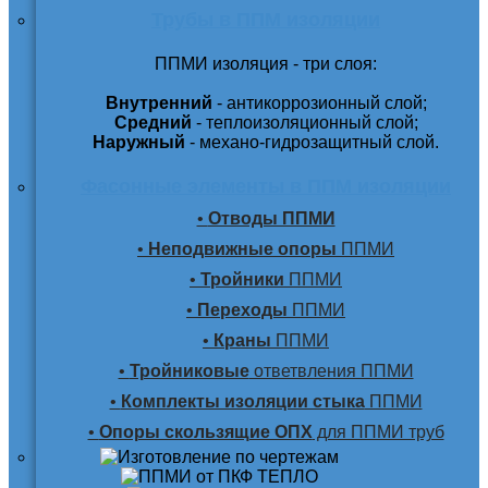
Трубы в ППМ изоляции
ППМИ изоляция - три слоя:
Внутренний
- антикоррозионный слой;
Средний
- теплоизоляционный слой;
Наружный
- механо-гидрозащитный слой.
Фасонные элементы в ППМ изоляции
•
Отводы ППМИ
•
Неподвижные опоры
ППМИ
•
Тройники
ППМИ
•
Переходы
ППМИ
•
Краны
ППМИ
•
Тройниковые
ответвления ППМИ
•
Комплекты изоляции стыка
ППМИ
•
Опоры скользящие ОПХ
для ППМИ труб