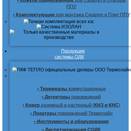
•
Кожухи оцинкованные
для Скорлуп и Отводов
ППУ
•
Комплектующие
для монтажа Скорлуп и Плит ППУ
Продукция
системы ОДК
Система оперативного дистанционного
контроля (СОДК)
•
Терминалы
коммутационные
•
Детекторы
повреждений
•
Ковер
наземный и настенный (
КНЗ и КНС
)
•
Локаторы
повреждений Термолайн
•
Инструменты и оборудование
•
Диспетчеризация СОДК