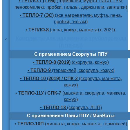
•
ТЕПЛО-7 (ТУМ)
(термоклей, муфта ТИАЛ-ТУМ,
пенокомплект, пробки, гильзы, держатели, заплатки)
•
ТЕПЛО-7 (ЭС)
(эсв нагреватели, муфта, пена,
пробки, гильзы)
•
ТЕПЛО-8
(пена, кожух, манжета) с 2021г.
Комплекты для надземного трубопровода
(ППУ-ОЦ)
С применением Скорлупы ППУ
•
ТЕПЛО-8 (2019)
(скорлупа, кожух)
•
ТЕПЛО-9
(термоклей, скорлупа, кожух)
•
ТЕПЛО-10 (2019) / СПК-2
(скорлупа, манжета,
кожух)
•
ТЕПЛО-11У / СПК-7
(манжета, скорлупа, манжета,
кожух)
•
ТЕПЛО-13
(скорлупа, ЛЦП)
С применением Пены ППУ / МинВаты
•
ТЕПЛО-10П
(минвата, кожух, манжета, термоклей)