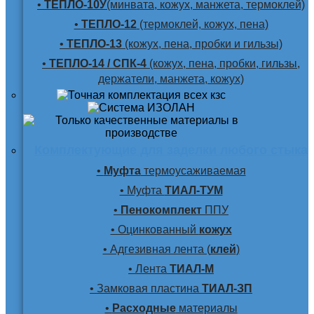
•
ТЕПЛО-10У
(минвата, кожух, манжета, термоклей)
•
ТЕПЛО-12
(термоклей, кожух, пена)
•
ТЕПЛО-13
(кожух, пена, пробки и гильзы)
•
ТЕПЛО-14 / СПК-4
(кожух, пена, пробки, гильзы,
держатели, манжета, кожух)
Комплектующие для заделки любого стыка
•
Муфта
термоусаживаемая
• Муфта
ТИАЛ-ТУМ
•
Пенокомплект
ППУ
• Оцинкованный
кожух
• Адгезивная лента (
клей
)
• Лента
ТИАЛ-М
• Замковая пластина
ТИАЛ-ЗП
•
Расходные
материалы