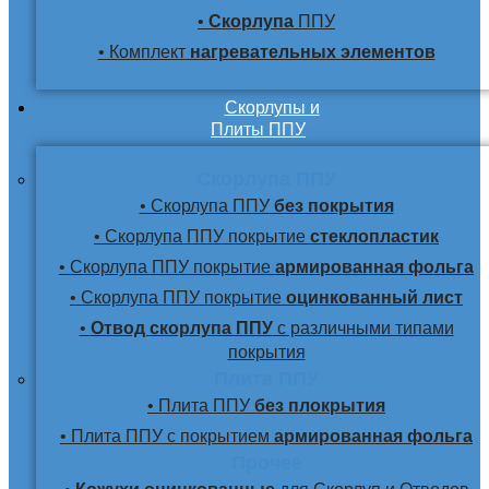
•
Скорлупа
ППУ
• Комплект
нагревательных элементов
Скорлупы и
Плиты ППУ
Скорлупа ППУ
• Скорлупа ППУ
без покрытия
• Скорлупа ППУ покрытие
стеклопластик
• Скорлупа ППУ покрытие
армированная фольга
• Скорлупа ППУ покрытие
оцинкованный лист
•
Отвод скорлупа ППУ
с различными типами
покрытия
Плита ППУ
• Плита ППУ
без плокрытия
• Плита ППУ с покрытием
армированная фольга
Прочее