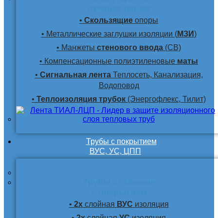
лучшим ценам
•
Скользящие
опоры
• Металлические заглушки изоляции (
МЗИ
)
• Манжеты
стенового ввода
(СВ)
• Компенсационные полиэтиленовые
маты
•
Сигнальная лента
Теплосеть, Канализация,
Водоповод
•
Теплоизоляция трубок
(Энергофлекс, Тилит)
Трубы с покрытием
ВУС, УС, ЦПП
Трубы стальные
с покрытием
•
2х
слойная
ВУС
изоляция
•
2х
слойная
УС
изоляция