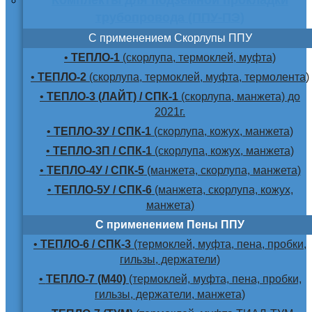
трубопровода (ППУ-ПЭ)
С применением Скорлупы ППУ
•
ТЕПЛО-1
(скорлупа, термоклей, муфта)
•
ТЕПЛО-2
(скорлупа, термоклей, муфта, термолента)
•
ТЕПЛО-3 (ЛАЙТ) / СПК-1
(скорлупа, манжета) до
2021г.
•
ТЕПЛО-3У / СПК-1
(скорлупа, кожух, манжета)
•
ТЕПЛО-3П / СПК-1
(скорлупа, кожух, манжета)
•
ТЕПЛО-4У / СПК-5
(манжета, скорлупа, манжета)
•
ТЕПЛО-5У / СПК-6
(манжета, скорлупа, кожух,
манжета)
С применением Пены ППУ
•
ТЕПЛО-6 / СПК-3
(термоклей, муфта, пена, пробки,
гильзы, держатели)
•
ТЕПЛО-7 (М40)
(термоклей, муфта, пена, пробки,
гильзы, держатели, манжета)