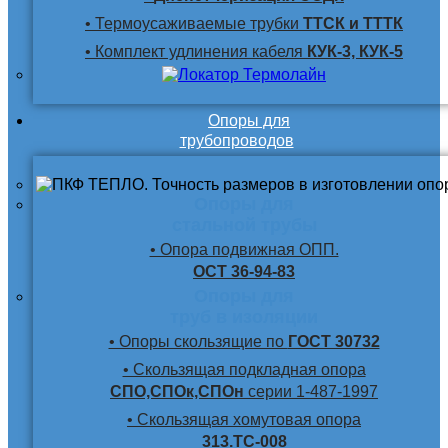
• Термоусаживаемые трубки
ТТСК и ТТТК
• Комплект удлинения кабеля
КУК-3, КУК-5
Опоры для
трубопроводов
Опоры для
стальной трубы
• Опора подвижная ОПП.
ОСТ 36-94-83
Опоры для
труб в изоляции
• Опоры скользящие по
ГОСТ 30732
• Скользящая подкладная опора
СПО,СПОк,СПОн
серии 1-487-1997
• Скользящая хомутовая опора
313.ТС-008