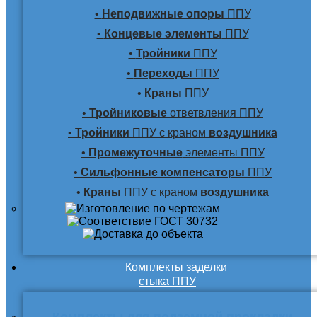
•
Неподвижные опоры
ППУ
•
Концевые элементы
ППУ
•
Тройники
ППУ
•
Переходы
ППУ
•
Краны
ППУ
•
Тройниковые
ответвления ППУ
•
Тройники
ППУ с краном
воздушника
•
Промежуточные
элементы ППУ
•
Сильфонные компенсаторы
ППУ
•
Краны
ППУ с краном
воздушника
Комплекты заделки
стыка ППУ
Комплекты для подземной прокладки