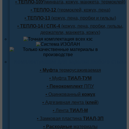
•
ТЕПЛО-10У
(минвата, кожух, манжета, термоклей)
•
ТЕПЛО-12
(термоклей, кожух, пена)
•
ТЕПЛО-13
(кожух, пена, пробки и гильзы)
•
ТЕПЛО-14 / СПК-4
(кожух, пена, пробки, гильзы,
держатели, манжета, кожух)
Комплектующие для заделки любого стыка
•
Муфта
термоусаживаемая
• Муфта
ТИАЛ-ТУМ
•
Пенокомплект
ППУ
• Оцинкованный
кожух
• Адгезивная лента (
клей
)
• Лента
ТИАЛ-М
• Замковая пластина
ТИАЛ-ЗП
•
Расходные
материалы