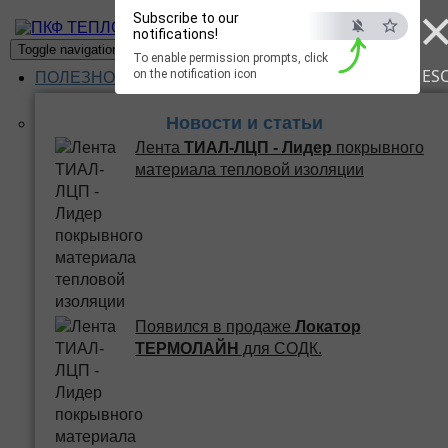
Subscribe to our
ПКФ ТЕПЛО
notifications!
Toggle navigation
To enable permission prompts, click
ES
on the notification icon
ПОЛЕЗНОЕ
Новости и статьи
Лента
ТИАЛ-ЛЦП - Лидер
покрывного
материала тепловой изоляции
Появился в продаже
Локатор
ТЕРМОЛАЙН
для СОДК.