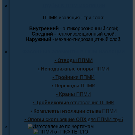
Трубы в ППМ изоляции
ППМИ изоляция - три слоя:
Внутренний
- антикоррозионный слой;
Средний
- теплоизоляционный слой;
Наружный
- механо-гидрозащитный слой.
Фасонные элементы в ППМ изоляции
•
Отводы ППМИ
•
Неподвижные опоры
ППМИ
•
Тройники
ППМИ
•
Переходы
ППМИ
•
Краны
ППМИ
•
Тройниковые
ответвления ППМИ
•
Комплекты изоляции стыка
ППМИ
•
Опоры скользящие ОПХ
для ППМИ труб