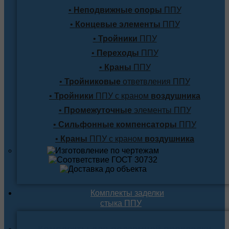
•
Неподвижные опоры
ППУ
•
Концевые элементы
ППУ
•
Тройники
ППУ
•
Переходы
ППУ
•
Краны
ППУ
•
Тройниковые
ответвления ППУ
•
Тройники
ППУ с краном
воздушника
•
Промежуточные
элементы ППУ
•
Сильфонные компенсаторы
ППУ
•
Краны
ППУ с краном
воздушника
Комплекты заделки
стыка ППУ
Комплекты для подземной прокладки