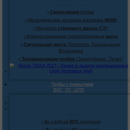
лучшим ценам
•
Скользящие
опоры
• Металлические заглушки изоляции (
МЗИ
)
• Манжеты
стенового ввода
(СВ)
• Компенсационные полиэтиленовые
маты
•
Сигнальная лента
Теплосеть, Канализация,
Водоповод
•
Теплоизоляция трубок
(Энергофлекс, Тилит)
Трубы с покрытием
ВУС, УС, ЦПП
Трубы стальные
с покрытием
•
2х
слойная
ВУС
изоляция
•
2х
слойная
УС
изоляция