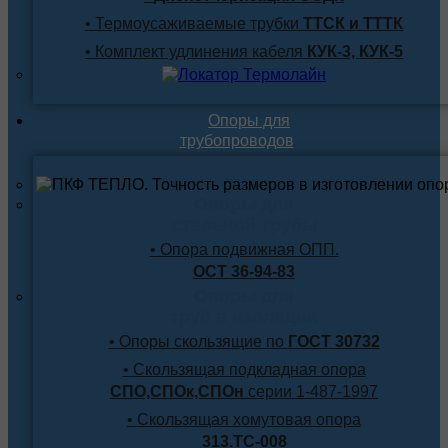
• Термоусаживаемые трубки
ТТСК и ТТТК
• Комплект удлинения кабеля
КУК-3, КУК-5
Опоры для
трубопроводов
Опоры для
стальной трубы
• Опора подвижная ОПП.
ОСТ 36-94-83
Опоры для
труб в изоляции
• Опоры скользящие по
ГОСТ 30732
• Скользящая подкладная опора
СПО,СПОк,СПОн
серии 1-487-1997
• Скользящая хомутовая опора
313.ТС-008