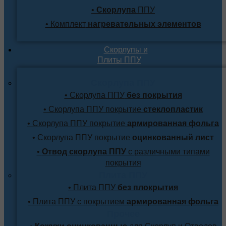
•
Скорлупа
ППУ
• Комплект
нагревательных элементов
Скорлупы и
Плиты ППУ
Скорлупа ППУ
• Скорлупа ППУ
без покрытия
• Скорлупа ППУ покрытие
стеклопластик
• Скорлупа ППУ покрытие
армированная фольга
• Скорлупа ППУ покрытие
оцинкованный лист
•
Отвод скорлупа ППУ
с различными типами
покрытия
Плита ППУ
• Плита ППУ
без плокрытия
• Плита ППУ с покрытием
армированная фольга
Прочее