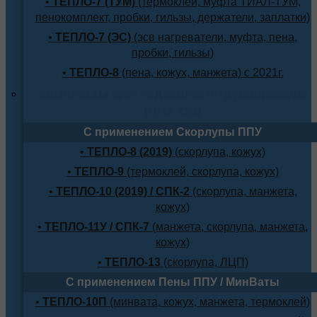
•
ТЕПЛО-7 (ТУМ)
(термоклей, муфта ТИАЛ-ТУМ,
пенокомплект, пробки, гильзы, держатели, заплатки)
•
ТЕПЛО-7 (ЭС)
(эсв нагреватели, муфта, пена,
пробки, гильзы)
•
ТЕПЛО-8
(пена, кожух, манжета) с 2021г.
Комплекты для надземного трубопровода
(ППУ-ОЦ)
С применением Скорлупы ППУ
•
ТЕПЛО-8 (2019)
(скорлупа, кожух)
•
ТЕПЛО-9
(термоклей, скорлупа, кожух)
•
ТЕПЛО-10 (2019) / СПК-2
(скорлупа, манжета,
кожух)
•
ТЕПЛО-11У / СПК-7
(манжета, скорлупа, манжета,
кожух)
•
ТЕПЛО-13
(скорлупа, ЛЦП)
С применением Пены ППУ / МинВаты
•
ТЕПЛО-10П
(минвата, кожух, манжета, термоклей)