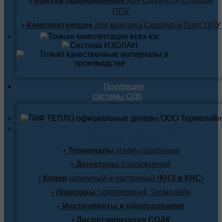
•
Кожухи оцинкованные
для Скорлуп и Отводов
ППУ
•
Комплектующие
для монтажа Скорлуп и Плит ППУ
Продукция
системы ОДК
Система оперативного дистанционного
контроля (СОДК)
•
Терминалы
коммутационные
•
Детекторы
повреждений
•
Ковер
наземный и настенный (
КНЗ и КНС
)
•
Локаторы
повреждений Термолайн
•
Инструменты и оборудование
•
Диспетчеризация СОДК