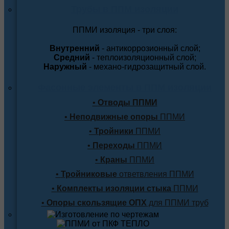
Трубы в ППМ изоляции
ППМИ изоляция - три слоя:
Внутренний
- антикоррозионный слой;
Средний
- теплоизоляционный слой;
Наружный
- механо-гидрозащитный слой.
Фасонные элементы в ППМ изоляции
•
Отводы ППМИ
•
Неподвижные опоры
ППМИ
•
Тройники
ППМИ
•
Переходы
ППМИ
•
Краны
ППМИ
•
Тройниковые
ответвления ППМИ
•
Комплекты изоляции стыка
ППМИ
•
Опоры скользящие ОПХ
для ППМИ труб