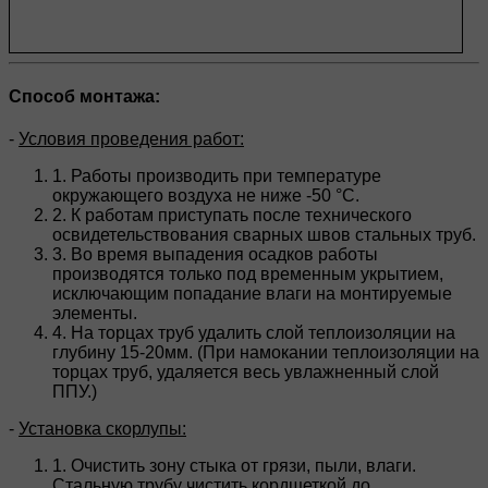
Способ монтажа:
-
Условия проведения работ:
1. Работы производить при температуре
окружающего воздуха не ниже -50 °C.
2. К работам приступать после технического
освидетельствования сварных швов стальных труб.
3. Во время выпадения осадков работы
производятся только под временным укрытием,
исключающим попадание влаги на монтируемые
элементы.
4. На торцах труб удалить слой теплоизоляции на
глубину 15-20мм. (При намокании теплоизоляции на
торцах труб, удаляется весь увлажненный слой
ППУ.)
-
Установка скорлупы:
1. Очистить зону стыка от грязи, пыли, влаги.
Стальную трубу чистить кордщеткой до