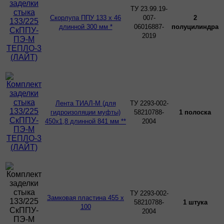
ТУ 23.99.19-
Скорлупа ППУ 133 х 46
007-
2
длинной 300 мм *
06016887-
полуцилиндра
2019
Лента ТИАЛ-М (для
ТУ 2293-002-
гидроизоляции муфты)
58210788-
1 полоска
450х1,8 длинной 841 мм **
2004
ТУ 2293-002-
Замковая пластина 455 х
58210788-
1 штука
100
2004