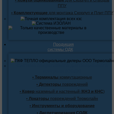
•
Кожухи оцинкованные
для Скорлуп и Отводов
ППУ
•
Комплектующие
для монтажа Скорлуп и Плит ППУ
Продукция
системы ОДК
Система оперативного дистанционного
контроля (СОДК)
•
Терминалы
коммутационные
•
Детекторы
повреждений
•
Ковер
наземный и настенный (
КНЗ и КНС
)
•
Локаторы
повреждений Термолайн
•
Инструменты и оборудование
•
Диспетчеризация СОДК