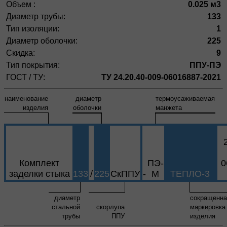
Объем :
0.025 м3
Диаметр трубы:
133
Тип изоляции:
1
Диаметр оболочки:
225
Скидка:
9
Тип покрытия:
ППУ-ПЭ
ГОСТ / ТУ:
ТУ 24.20.40-009-06016887-2021
наименование
диаметр
термоусаживаемая
изделия
оболочки
манжета
Комплект
ПЭ-
0
заделки стыка
133
/
225
СкППУ
-
М
ТЕПЛО-3
диаметр
сокращенна
стальной
скорлупа
маркировка
трубы
ППУ
изделия