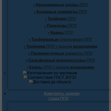
•
Неподвижные опоры
ППУ
•
Концевые элементы
ППУ
•
Тройники
ППУ
•
Переходы
ППУ
•
Краны
ППУ
•
Тройниковые
ответвления ППУ
•
Тройники
ППУ с краном
воздушника
•
Промежуточные
элементы ППУ
•
Сильфонные компенсаторы
ППУ
•
Краны
ППУ с краном
воздушника
Комплекты заделки
стыка ППУ
Комплекты для подземной прокладки