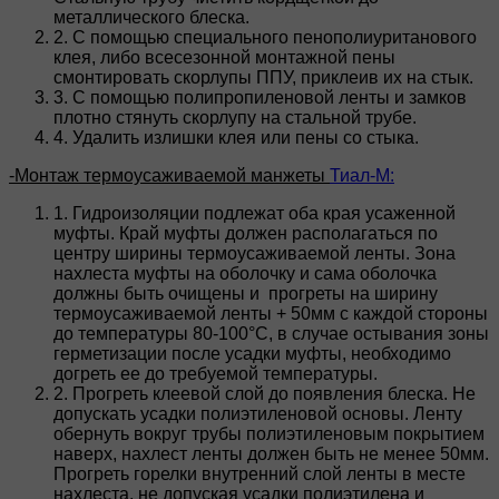
металлического блеска.
2. С помощью специального пенополиуританового
клея, либо всесезонной монтажной пены
смонтировать скорлупы ППУ, приклеив их на стык.
3. С помощью полипропиленовой ленты и замков
плотно стянуть скорлупу на стальной трубе.
4. Удалить излишки клея или пены со стыка.
-Монтаж термоусаживаемой манжеты
Тиал-М:
1. Гидроизоляции подлежат оба края усаженной
муфты. Край муфты должен располагаться по
центру ширины термоусаживаемой ленты. Зона
нахлеста муфты на оболочку и сама оболочка
должны быть очищены и прогреты на ширину
термоусаживаемой ленты + 50мм с каждой стороны
до температуры 80-100°С, в случае остывания зоны
герметизации после усадки муфты, необходимо
догреть ее до требуемой температуры.
2. Прогреть клеевой слой до появления блеска. Не
допускать усадки полиэтиленовой основы. Ленту
обернуть вокруг трубы полиэтиленовым покрытием
наверх, нахлест ленты должен быть не менее 50мм.
Прогреть горелки внутренний слой ленты в месте
нахлеста, не допуская усадки полиэтилена и