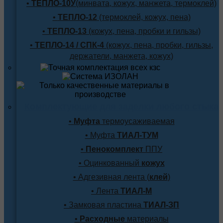
•
ТЕПЛО-10У
(минвата, кожух, манжета, термоклей)
•
ТЕПЛО-12
(термоклей, кожух, пена)
•
ТЕПЛО-13
(кожух, пена, пробки и гильзы)
•
ТЕПЛО-14 / СПК-4
(кожух, пена, пробки, гильзы,
держатели, манжета, кожух)
Комплектующие для заделки любого стыка
•
Муфта
термоусаживаемая
• Муфта
ТИАЛ-ТУМ
•
Пенокомплект
ППУ
• Оцинкованный
кожух
• Адгезивная лента (
клей
)
• Лента
ТИАЛ-М
• Замковая пластина
ТИАЛ-ЗП
•
Расходные
материалы