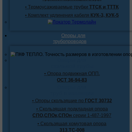
• Термоусаживаемые трубки
ТТСК и ТТТК
• Комплект удлинения кабеля
КУК-3, КУК-5
Опоры для
трубопроводов
Опоры для
стальной трубы
• Опора подвижная ОПП.
ОСТ 36-94-83
Опоры для
труб в изоляции
• Опоры скользящие по
ГОСТ 30732
• Скользящая подкладная опора
СПО,СПОк,СПОн
серии 1-487-1997
• Скользящая хомутовая опора
313.ТС-008