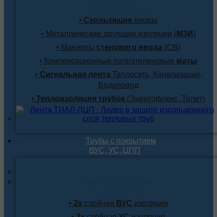
лучшим ценам
•
Скользящие
опоры
• Металлические заглушки изоляции (
МЗИ
)
• Манжеты
стенового ввода
(СВ)
• Компенсационные полиэтиленовые
маты
•
Сигнальная лента
Теплосеть, Канализация,
Водоповод
•
Теплоизоляция трубок
(Энергофлекс, Тилит)
Трубы с покрытием
ВУС, УС, ЦПП
Трубы стальные
с покрытием
•
2х
слойная
ВУС
изоляция
•
2х
слойная
УС
изоляция