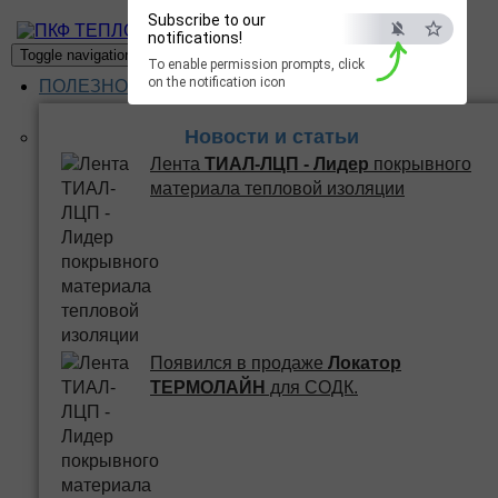
Subscribe to our
ПКФ ТЕПЛО
notifications!
Toggle navigation
To enable permission prompts, click
on the notification icon
ПОЛЕЗНОЕ
Новости и статьи
Лента
ТИАЛ-ЛЦП - Лидер
покрывного
материала тепловой изоляции
Появился в продаже
Локатор
ТЕРМОЛАЙН
для СОДК.