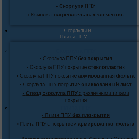
•
Скорлупа
ППУ
• Комплект
нагревательных элементов
Скорлупы и
Плиты ППУ
Скорлупа ППУ
• Скорлупа ППУ
без покрытия
• Скорлупа ППУ покрытие
стеклопластик
• Скорлупа ППУ покрытие
армированная фольга
• Скорлупа ППУ покрытие
оцинкованный лист
•
Отвод скорлупа ППУ
с различными типами
покрытия
Плита ППУ
• Плита ППУ
без плокрытия
• Плита ППУ с покрытием
армированная фольга
Прочее