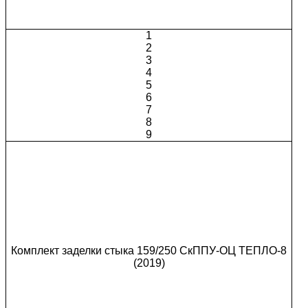
1
2
3
4
5
6
7
8
9
Комплект заделки стыка 159/250 СкППУ-ОЦ ТЕПЛО-8
(2019)