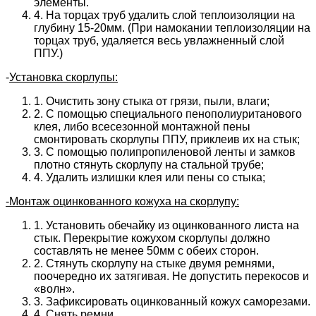
элементы.
4. На торцах труб удалить слой теплоизоляции на
глубину 15-20мм. (При намокании теплоизоляции на
торцах труб, удаляется весь увлажненный слой
ППУ.)
-
Установка скорлупы:
1. Очистить зону стыка от грязи, пыли, влаги;
2. С помощью специального пенополиуританового
клея, либо всесезонной монтажной пены
смонтировать скорлупы ППУ, приклеив их на стык;
3. С помощью полипропиленовой ленты и замков
плотно стянуть скорлупу на стальной трубе;
4. Удалить излишки клея или пены со стыка;
-Монтаж оцинкованного кожуха на скорлупу:
1. Установить обечайку из оцинкованного листа на
стык. Перекрытие кожухом скорлупы должно
составлять не менее 50мм с обеих сторон.
2. Стянуть скорлупу на стыке двумя ремнями,
поочередно их затягивая. Не допустить перекосов и
«волн».
3. Зафиксировать оцинкованный кожух саморезами.
4. Снять ремни.