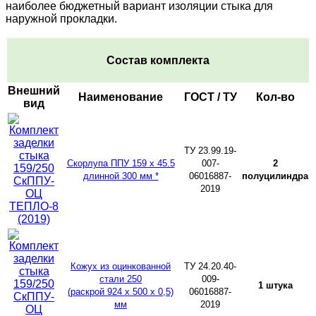
наиболее бюджетный вариант изоляции стыка для
наружной прокладки.
Состав комплекта
Внешний
Наименование
ГОСТ / ТУ
Кол-во
вид
ТУ 23.99.19-
Скорлупа ППУ 159 х 45.5
007-
2
длинной 300 мм *
06016887-
полуцилиндра
2019
Кожух из оцинкованной
ТУ 24.20.40-
стали 250
009-
1 штука
(раскрой 924 х 500 х 0,5)
06016887-
мм
2019