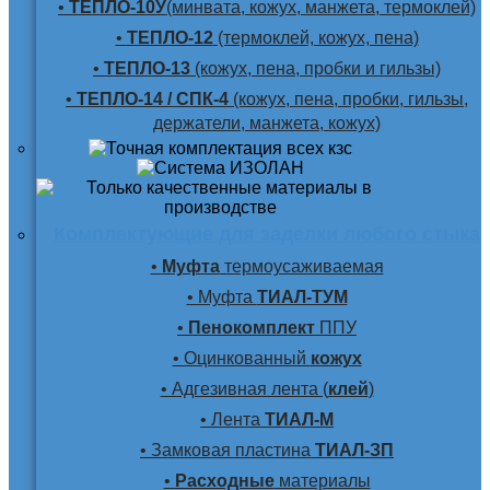
•
ТЕПЛО-10У
(минвата, кожух, манжета, термоклей)
•
ТЕПЛО-12
(термоклей, кожух, пена)
•
ТЕПЛО-13
(кожух, пена, пробки и гильзы)
•
ТЕПЛО-14 / СПК-4
(кожух, пена, пробки, гильзы,
держатели, манжета, кожух)
Комплектующие для заделки любого стыка
•
Муфта
термоусаживаемая
• Муфта
ТИАЛ-ТУМ
•
Пенокомплект
ППУ
• Оцинкованный
кожух
• Адгезивная лента (
клей
)
• Лента
ТИАЛ-М
• Замковая пластина
ТИАЛ-ЗП
•
Расходные
материалы