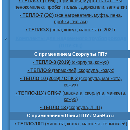
•
ТЕПЛО-7 (ТУМ)
(термоклей, муфта ТИАЛ-ТУМ,
пенокомплект, пробки, гильзы, держатели, заплатки)
•
ТЕПЛО-7 (ЭС)
(эсв нагреватели, муфта, пена,
пробки, гильзы)
•
ТЕПЛО-8
(пена, кожух, манжета) с 2021г.
Комплекты для надземного трубопровода
(ППУ-ОЦ)
С применением Скорлупы ППУ
•
ТЕПЛО-8 (2019)
(скорлупа, кожух)
•
ТЕПЛО-9
(термоклей, скорлупа, кожух)
•
ТЕПЛО-10 (2019) / СПК-2
(скорлупа, манжета,
кожух)
•
ТЕПЛО-11У / СПК-7
(манжета, скорлупа, манжета,
кожух)
•
ТЕПЛО-13
(скорлупа, ЛЦП)
С применением Пены ППУ / МинВаты
•
ТЕПЛО-10П
(минвата, кожух, манжета, термоклей)