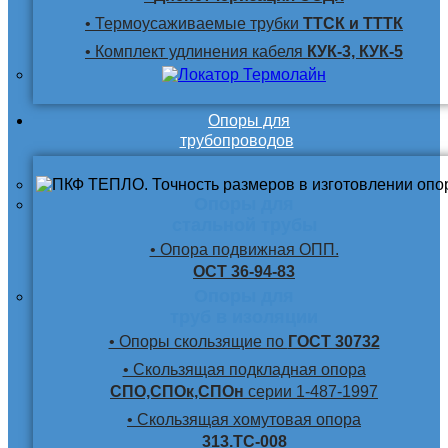
• Термоусаживаемые трубки
ТТСК и ТТТК
• Комплект удлинения кабеля
КУК-3, КУК-5
Опоры для
трубопроводов
Опоры для
стальной трубы
• Опора подвижная ОПП.
ОСТ 36-94-83
Опоры для
труб в изоляции
• Опоры скользящие по
ГОСТ 30732
• Скользящая подкладная опора
СПО,СПОк,СПОн
серии 1-487-1997
• Скользящая хомутовая опора
313.ТС-008