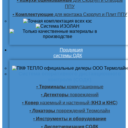
•
Кожухи оцинкованные
для Скорлуп и Отводов
ППУ
•
Комплектующие
для монтажа Скорлуп и Плит ППУ
Продукция
системы ОДК
Система оперативного дистанционного
контроля (СОДК)
•
Терминалы
коммутационные
•
Детекторы
повреждений
•
Ковер
наземный и настенный (
КНЗ и КНС
)
•
Локаторы
повреждений Термолайн
•
Инструменты и оборудование
•
Диспетчеризация СОДК