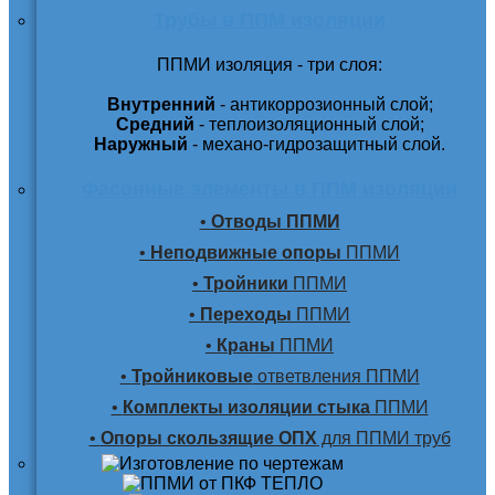
Трубы в ППМ изоляции
ППМИ изоляция - три слоя:
Внутренний
- антикоррозионный слой;
Средний
- теплоизоляционный слой;
Наружный
- механо-гидрозащитный слой.
Фасонные элементы в ППМ изоляции
•
Отводы ППМИ
•
Неподвижные опоры
ППМИ
•
Тройники
ППМИ
•
Переходы
ППМИ
•
Краны
ППМИ
•
Тройниковые
ответвления ППМИ
•
Комплекты изоляции стыка
ППМИ
•
Опоры скользящие ОПХ
для ППМИ труб