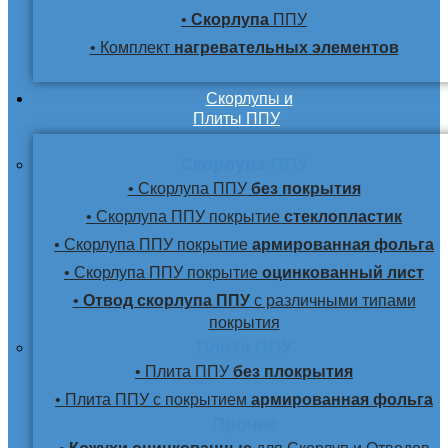
•
Скорлупа
ППУ
• Комплект
нагревательных элементов
Скорлупы и
Плиты ППУ
Скорлупа ППУ
• Скорлупа ППУ
без покрытия
• Скорлупа ППУ покрытие
стеклопластик
• Скорлупа ППУ покрытие
армированная фольга
• Скорлупа ППУ покрытие
оцинкованный лист
•
Отвод скорлупа ППУ
с различными типами
покрытия
Плита ППУ
• Плита ППУ
без плокрытия
• Плита ППУ с покрытием
армированная фольга
Прочее