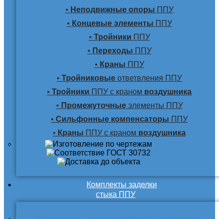
•
Неподвижные опоры
ППУ
•
Концевые элементы
ППУ
•
Тройники
ППУ
•
Переходы
ППУ
•
Краны
ППУ
•
Тройниковые
ответвления ППУ
•
Тройники
ППУ с краном
воздушника
•
Промежуточные
элементы ППУ
•
Сильфонные компенсаторы
ППУ
•
Краны
ППУ с краном
воздушника
Комплекты заделки
стыка ППУ
Комплекты для подземной прокладки