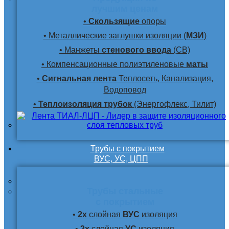
лучшим ценам
•
Скользящие
опоры
• Металлические заглушки изоляции (
МЗИ
)
• Манжеты
стенового ввода
(СВ)
• Компенсационные полиэтиленовые
маты
•
Сигнальная лента
Теплосеть, Канализация,
Водоповод
•
Теплоизоляция трубок
(Энергофлекс, Тилит)
Трубы с покрытием
ВУС, УС, ЦПП
Трубы стальные
с покрытием
•
2х
слойная
ВУС
изоляция
•
2х
слойная
УС
изоляция