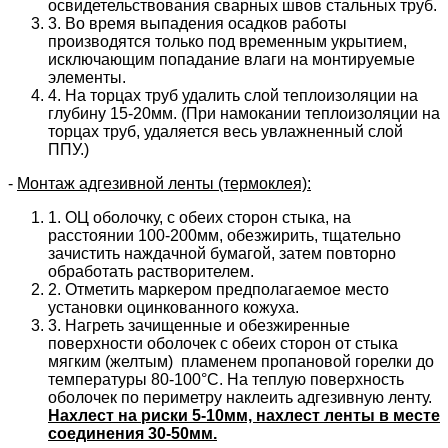
освидетельствования сварных швов стальных труб.
3. Во время выпадения осадков работы
производятся только под временным укрытием,
исключающим попадание влаги на монтируемые
элементы.
4. На торцах труб удалить слой теплоизоляции на
глубину 15-20мм. (При намокании теплоизоляции на
торцах труб, удаляется весь увлажненный слой
ППУ.)
-
Монтаж адгезивной ленты (термоклея):
1. ОЦ оболочку, с обеих сторон стыка, на
расстоянии 100-200мм, обезжирить, тщательно
зачистить наждачной бумагой, затем повторно
обработать растворителем.
2. Отметить маркером предполагаемое место
установки оцинкованного кожуха.
3. Нагреть зачищенные и обезжиренные
поверхности оболочек с обеих сторон от стыка
мягким (желтым) пламенем пропановой горелки до
температуры 80-100°С. На теплую поверхность
оболочек по периметру наклеить адгезивную ленту.
Нахлест на риски 5-10мм, нахлест ленты в месте
соединения 30-50мм.