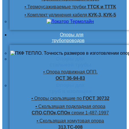
• Термоусаживаемые трубки
ТТСК и ТТТК
• Комплект удлинения кабеля
КУК-3, КУК-5
Опоры для
трубопроводов
Опоры для
стальной трубы
• Опора подвижная ОПП.
ОСТ 36-94-83
Опоры для
труб в изоляции
• Опоры скользящие по
ГОСТ 30732
• Скользящая подкладная опора
СПО,СПОк,СПОн
серии 1-487-1997
• Скользящая хомутовая опора
313.ТС-008