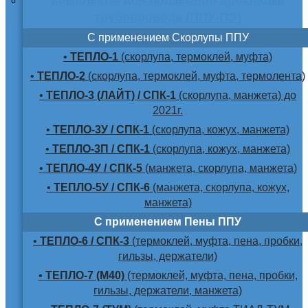
трубопровода (ППУ-ПЭ)
С применением Скорлупы ППУ
•
ТЕПЛО-1
(скорлупа, термоклей, муфта)
•
ТЕПЛО-2
(скорлупа, термоклей, муфта, термолента)
•
ТЕПЛО-3 (ЛАЙТ) / СПК-1
(скорлупа, манжета) до
2021г.
•
ТЕПЛО-3У / СПК-1
(скорлупа, кожух, манжета)
•
ТЕПЛО-3П / СПК-1
(скорлупа, кожух, манжета)
•
ТЕПЛО-4У / СПК-5
(манжета, скорлупа, манжета)
•
ТЕПЛО-5У / СПК-6
(манжета, скорлупа, кожух,
манжета)
С применением Пены ППУ
•
ТЕПЛО-6 / СПК-3
(термоклей, муфта, пена, пробки,
гильзы, держатели)
•
ТЕПЛО-7 (М40)
(термоклей, муфта, пена, пробки,
гильзы, держатели, манжета)