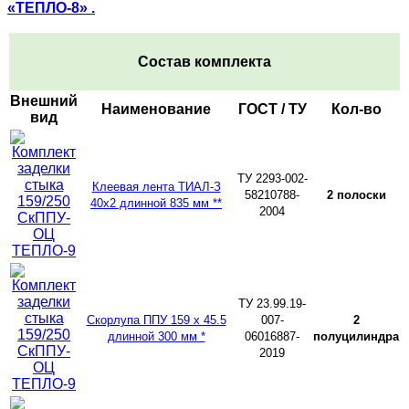
«ТЕПЛО-8» .
Состав комплекта
Внешний
Наименование
ГОСТ / ТУ
Кол-во
вид
ТУ 2293-002-
Клеевая лента ТИАЛ-З
58210788-
2 полоски
40х2 длинной 835 мм **
2004
ТУ 23.99.19-
Скорлупа ППУ 159 х 45.5
007-
2
длинной 300 мм *
06016887-
полуцилиндра
2019