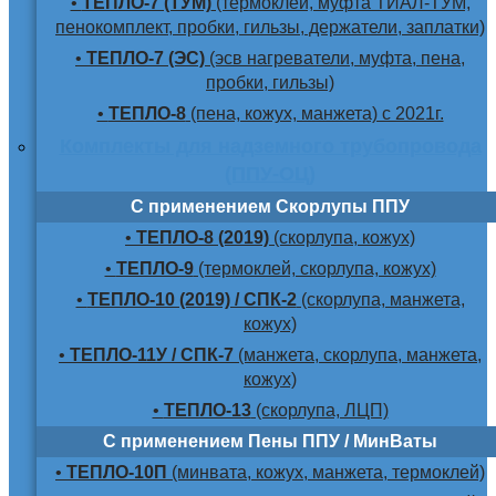
•
ТЕПЛО-7 (ТУМ)
(термоклей, муфта ТИАЛ-ТУМ,
пенокомплект, пробки, гильзы, держатели, заплатки)
•
ТЕПЛО-7 (ЭС)
(эсв нагреватели, муфта, пена,
пробки, гильзы)
•
ТЕПЛО-8
(пена, кожух, манжета) с 2021г.
Комплекты для надземного трубопровода
(ППУ-ОЦ)
С применением Скорлупы ППУ
•
ТЕПЛО-8 (2019)
(скорлупа, кожух)
•
ТЕПЛО-9
(термоклей, скорлупа, кожух)
•
ТЕПЛО-10 (2019) / СПК-2
(скорлупа, манжета,
кожух)
•
ТЕПЛО-11У / СПК-7
(манжета, скорлупа, манжета,
кожух)
•
ТЕПЛО-13
(скорлупа, ЛЦП)
С применением Пены ППУ / МинВаты
•
ТЕПЛО-10П
(минвата, кожух, манжета, термоклей)