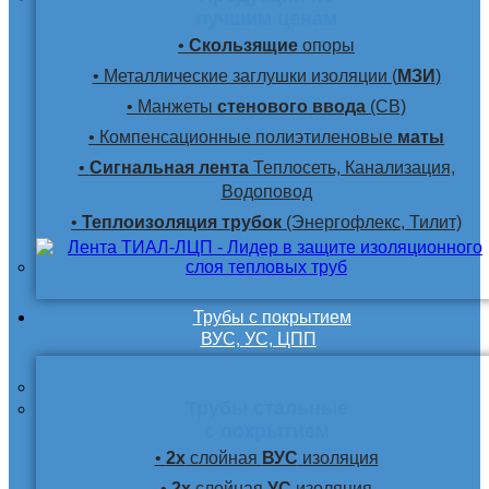
лучшим ценам
•
Скользящие
опоры
• Металлические заглушки изоляции (
МЗИ
)
• Манжеты
стенового ввода
(СВ)
• Компенсационные полиэтиленовые
маты
•
Сигнальная лента
Теплосеть, Канализация,
Водоповод
•
Теплоизоляция трубок
(Энергофлекс, Тилит)
Трубы с покрытием
ВУС, УС, ЦПП
Трубы стальные
с покрытием
•
2х
слойная
ВУС
изоляция
•
2х
слойная
УС
изоляция