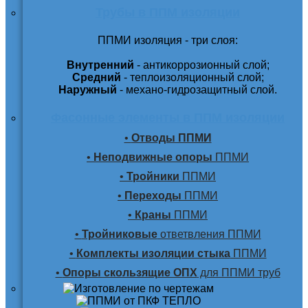
Трубы в ППМ изоляции
ППМИ изоляция - три слоя:
Внутренний
- антикоррозионный слой;
Средний
- теплоизоляционный слой;
Наружный
- механо-гидрозащитный слой.
Фасонные элементы в ППМ изоляции
•
Отводы ППМИ
•
Неподвижные опоры
ППМИ
•
Тройники
ППМИ
•
Переходы
ППМИ
•
Краны
ППМИ
•
Тройниковые
ответвления ППМИ
•
Комплекты изоляции стыка
ППМИ
•
Опоры скользящие ОПХ
для ППМИ труб