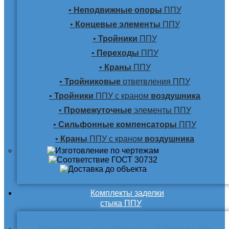
•
Неподвижные опоры
ППУ
•
Концевые элементы
ППУ
•
Тройники
ППУ
•
Переходы
ППУ
•
Краны
ППУ
•
Тройниковые
ответвления ППУ
•
Тройники
ППУ с краном
воздушника
•
Промежуточные
элементы ППУ
•
Сильфонные компенсаторы
ППУ
•
Краны
ППУ с краном
воздушника
Комплекты заделки
стыка ППУ
Комплекты для подземной прокладки