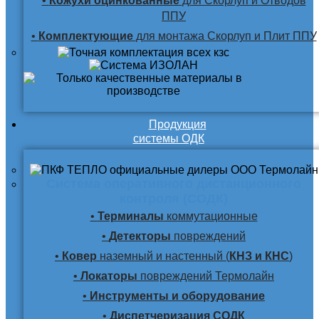
•
Кожухи оцинкованные
для Скорлуп и Отводов
ППУ
•
Комплектующие
для монтажа Скорлуп и Плит ППУ
Продукция
системы ОДК
Система оперативного дистанционного
контроля (СОДК)
•
Терминалы
коммутационные
•
Детекторы
повреждений
•
Ковер
наземный и настенный (
КНЗ и КНС
)
•
Локаторы
повреждений Термолайн
•
Инструменты и оборудование
•
Диспетчеризация СОДК