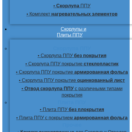
•
Скорлупа
ППУ
• Комплект
нагревательных элементов
Скорлупы и
Плиты ППУ
Скорлупа ППУ
• Скорлупа ППУ
без покрытия
• Скорлупа ППУ покрытие
стеклопластик
• Скорлупа ППУ покрытие
армированная фольга
• Скорлупа ППУ покрытие
оцинкованный лист
•
Отвод скорлупа ППУ
с различными типами
покрытия
Плита ППУ
• Плита ППУ
без плокрытия
• Плита ППУ с покрытием
армированная фольга
Прочее