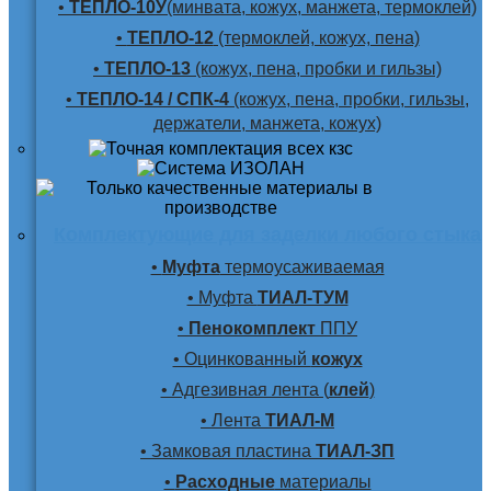
•
ТЕПЛО-10У
(минвата, кожух, манжета, термоклей)
•
ТЕПЛО-12
(термоклей, кожух, пена)
•
ТЕПЛО-13
(кожух, пена, пробки и гильзы)
•
ТЕПЛО-14 / СПК-4
(кожух, пена, пробки, гильзы,
держатели, манжета, кожух)
Комплектующие для заделки любого стыка
•
Муфта
термоусаживаемая
• Муфта
ТИАЛ-ТУМ
•
Пенокомплект
ППУ
• Оцинкованный
кожух
• Адгезивная лента (
клей
)
• Лента
ТИАЛ-М
• Замковая пластина
ТИАЛ-ЗП
•
Расходные
материалы