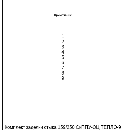
Примечание
1
2
3
4
5
6
7
8
9
Комплект заделки стыка 159/250 СкППУ-ОЦ ТЕПЛО-9