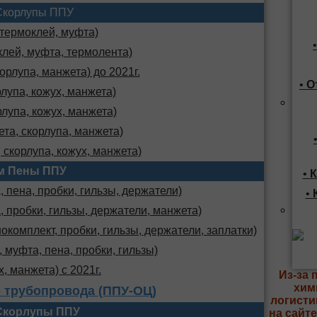
Скорлупы ППУ
 термоклей, муфта)
клей, муфта, термолента)
орлупа, манжета) до 2021г.
•
О
лупа, кожух, манжета)
лупа, кожух, манжета)
та, скорлупа, манжета)
 скорлупа, кожух, манжета)
м Пены ППУ
•
К
 пена, пробки, гильзы, держатели)
•
, пробки, гильзы, держатели, манжета)
комплект, пробки, гильзы, держатели, заплатки)
 муфта, пена, пробки, гильзы)
х, манжета) с 2021г.
Из-за 
хим
 трубопровода (ППУ-ОЦ)
логисти
Скорлупы ППУ
на сайт