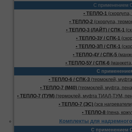
С применением 
•
ТЕПЛО-1
(скорлупа,
•
ТЕПЛО-2
(скорлупа, термо
•
ТЕПЛО-3 (ЛАЙТ) / СПК-1
(ск
•
ТЕПЛО-3У / СПК-1
(скор
•
ТЕПЛО-3П / СПК-1
(скор
•
ТЕПЛО-4У / СПК-5
(манже
•
ТЕПЛО-5У / СПК-6
(манжета,
С применение
•
ТЕПЛО-6 / СПК-3
(термоклей, муфта,
•
ТЕПЛО-7 (М40)
(термоклей, муфта, пена
•
ТЕПЛО-7 (ТУМ)
(термоклей, муфта ТИАЛ-ТУМ, пено
•
ТЕПЛО-7 (ЭС)
(эсв нагреватели,
•
ТЕПЛО-8
(пена, кожу
Комплекты для надземного
С применением 