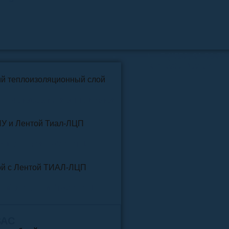
📞
+7 (4852) 91-96-22
info@pkfteplo.ru
✉
й теплоизоляционный слой
У и Лентой ТИАЛ-ЛЦП
той и Лентой ТИАЛ-ЛЦП
ВАС