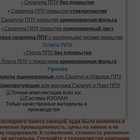
• Скорлупа ППУ
без покрытия
• Скорлупа ППУ покрытие
стеклопластик
• Скорлупа ППУ покрытие
армированная фольга
• Скорлупа ППУ покрытие
оцинкованный лист
твод скорлупа ППУ
с различными типами покрытия
Плита ППУ
• Плита ППУ
без плокрытия
• Плита ППУ с покрытием
армированная фольга
Прочее
ожухи оцинкованные
для Скорлуп и Отводов ППУ
Комплектующие
для монтажа Скорлуп и Плит ППУ
последнего пакета санкций, куда была включена и
ическая промышленность, цены на химию и ее
ку подорожали. К сожалению, стоимость указанная
е не актуальна. Уточняйте у специалистов компании