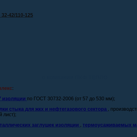
32-42/110-125
о компании ПКФ ТЕПЛО
плекс
:
У изоляции
по ГОСТ 30732-2006 (от 57 до 530 мм);
лки стыка для жкх и нефтегазового сектора
, производс
 лист);
таллических заглушек изоляции
,
термоусаживаемых м