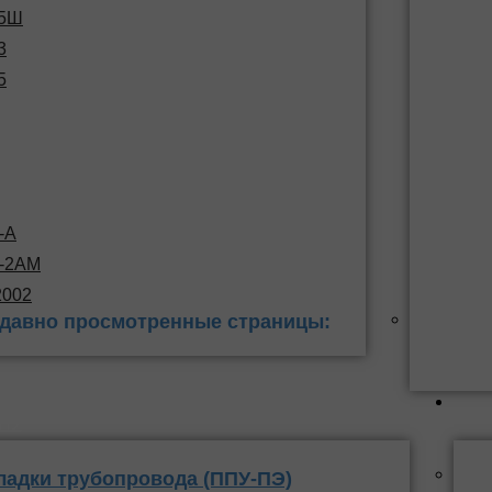
15Ш
3
5
-А
С-2АМ
2002
давно просмотренные страницы:
 заделки
ППУ
ладки трубопровода (ППУ-ПЭ)