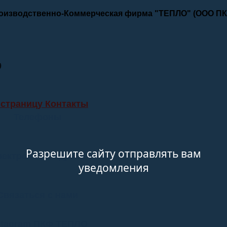
роизводственно-Коммерческая фирма "ТЕПЛО" (ООО П
9
 страницу Контакты
Телефоны
Разрешите сайту отправлять вам
лектронные адреса
уведомления
Связаться с нами
stagram ПКФ ТЕПЛО