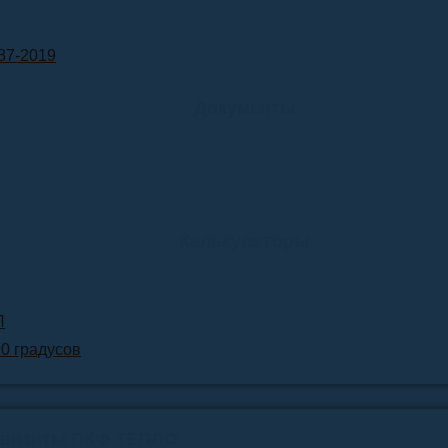
87-2019
Документы
Калькуляторы
Л
90 градусов
квизиты ПКФ ТЕПЛО