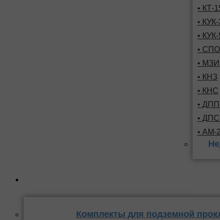
• КТ-
• КУК-
• КУК-
• СПО
• МЗИ
• КНЗ
• КНС
• ДПП
• ДП
• АМ-
Не
Комплекты
стыка 
Комплекты для подземной прок