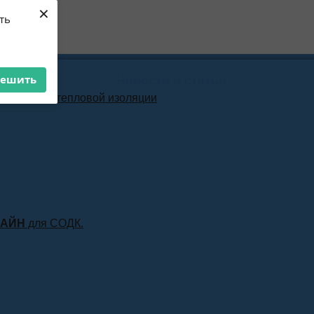
×
ть
решить
Новости и статьи
материала тепловой изоляции
ЛАЙН
для СОДК.