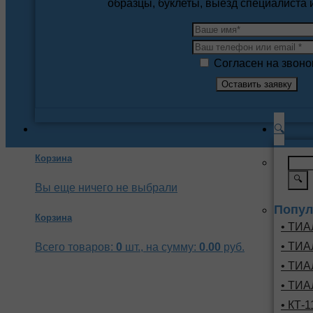
образцы, буклеты, выезд специалиста
Согласен на звоно
🔍
Корзина
🔍
Вы еще ничего не выбрали
Попул
Корзина
• ТИА
• ТИА
Всего товаров:
0
шт., на сумму:
0.00
руб.
• ТИА
• ТИА
• КТ-1