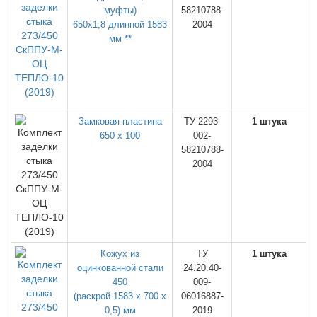
муфты)
58210788-
650х1,8 длинной 1583
2004
мм **
Замковая пластина
ТУ 2293-
1 штука
650 х 100
002-
58210788-
2004
Кожух из
ТУ
1 штука
оцинкованной стали
24.20.40-
450
009-
(раскрой 1583 х 700 х
06016887-
0,5) мм
2019