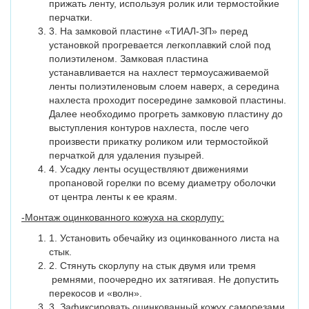
прижать ленту, используя ролик или термостойкие
перчатки.
3. На замковой пластине «ТИАЛ-ЗП» перед
установкой прогревается легкоплавкий слой под
полиэтиленом. Замковая пластина
устанавливается на нахлест термоусаживаемой
ленты полиэтиленовым слоем наверх, а середина
нахлеста проходит посередине замковой пластины.
Далее необходимо прогреть замковую пластину до
выступления контуров нахлеста, после чего
произвести прикатку роликом или термостойкой
перчаткой для удаления пузырей.
4. Усадку ленты осуществляют движениями
пропановой горелки по всему диаметру оболочки
от центра ленты к ее краям.
-Монтаж оцинкованного кожуха на скорлупу:
1. Установить обечайку из оцинкованного листа на
стык.
2. Стянуть скорлупу на стык двумя или тремя
ремнями, поочередно их затягивая. Не допустить
перекосов и «волн».
3. Зафиксировать оцинкованный кожух саморезами.