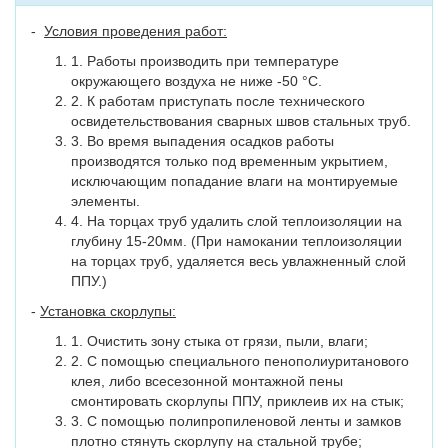
-
Условия проведения работ:
1. Работы производить при температуре
окружающего воздуха не ниже -50 °C.
2. К работам приступать после технического
освидетельствования сварных швов стальных труб.
3. Во время выпадения осадков работы
производятся только под временным укрытием,
исключающим попадание влаги на монтируемые
элементы.
4. На торцах труб удалить слой теплоизоляции на
глубину 15-20мм. (При намокании теплоизоляции
на торцах труб, удаляется весь увлажненный слой
ППУ.)
-
Установка скорлупы:
1. Очистить зону стыка от грязи, пыли, влаги;
2. С помощью специального пенополиуританового
клея, либо всесезонной монтажной пены
смонтировать скорлупы ППУ, приклеив их на стык;
3. С помощью полипропиленовой ленты и замков
плотно стянуть скорлупу на стальной трубе;