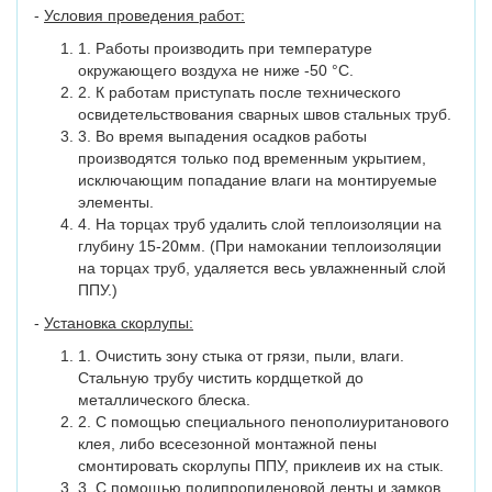
-
Условия проведения работ:
1. Работы производить при температуре
окружающего воздуха не ниже -50 °C.
2. К работам приступать после технического
освидетельствования сварных швов стальных труб.
3. Во время выпадения осадков работы
производятся только под временным укрытием,
исключающим попадание влаги на монтируемые
элементы.
4. На торцах труб удалить слой теплоизоляции на
глубину 15-20мм. (При намокании теплоизоляции
на торцах труб, удаляется весь увлажненный слой
ППУ.)
-
Установка скорлупы:
1. Очистить зону стыка от грязи, пыли, влаги.
Стальную трубу чистить кордщеткой до
металлического блеска.
2. С помощью специального пенополиуританового
клея, либо всесезонной монтажной пены
смонтировать скорлупы ППУ, приклеив их на стык.
3. С помощью полипропиленовой ленты и замков