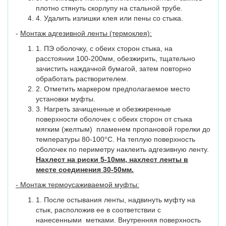
плотно стянуть скорлупу на стальной трубе.
4. Удалить излишки клея или пены со стыка.
-
Монтаж адгезивной ленты (термоклея):
1. ПЭ оболочку, с обеих сторон стыка, на
расстоянии 100-200мм, обезжирить, тщательно
зачистить наждачной бумагой, затем повторно
обработать растворителем.
2. Отметить маркером предполагаемое место
установки муфты.
3. Нагреть зачищенные и обезжиренные
поверхности оболочек с обеих сторон от стыка
мягким (желтым) пламенем пропановой горелки до
температуры 80-100°С. На теплую поверхность
оболочек по периметру наклеить адгезивную ленту.
Нахлест на риски 5-10мм, нахлест ленты в
месте соединения 30-50мм.
- Монтаж термоусаживаемой муфты:
1. После остывания ленты, надвинуть муфту на
стык, расположив ее в соответствии с
нанесенными метками. Внутренняя поверхность