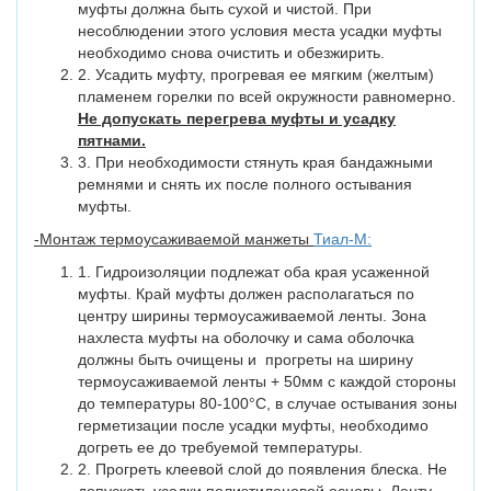
муфты должна быть сухой и чистой. При
несоблюдении этого условия места усадки муфты
необходимо снова очистить и обезжирить.
2. Усадить муфту, прогревая ее мягким (желтым)
пламенем горелки по всей окружности равномерно.
Не допускать перегрева муфты и усадку
пятнами.
3. При необходимости стянуть края бандажными
ремнями и снять их после полного остывания
муфты.
-Монтаж термоусаживаемой манжеты
Тиал-М:
1. Гидроизоляции подлежат оба края усаженной
муфты. Край муфты должен располагаться по
центру ширины термоусаживаемой ленты. Зона
нахлеста муфты на оболочку и сама оболочка
должны быть очищены и прогреты на ширину
термоусаживаемой ленты + 50мм с каждой стороны
до температуры 80-100°С, в случае остывания зоны
герметизации после усадки муфты, необходимо
догреть ее до требуемой температуры.
2. Прогреть клеевой слой до появления блеска. Не