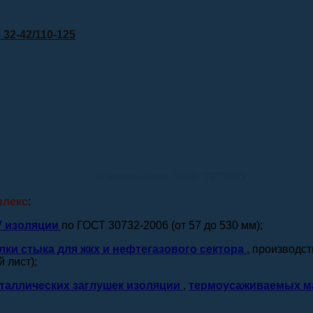
32-42/110-125
о компании ПКФ ТЕПЛО
плекс
:
У изоляции
по ГОСТ 30732-2006 (от 57 до 530 мм);
лки стыка для жкх и нефтегазового сектора
, производс
 лист);
таллических заглушек изоляции
,
термоусаживаемых м