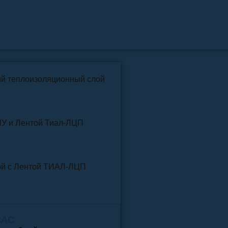
📞
+7 (4852) 91-96-22
info@pkfteplo.ru
✉
й теплоизоляционный слой
У и Лентой ТИАЛ-ЛЦП
той и Лентой ТИАЛ-ЛЦП
ВАС