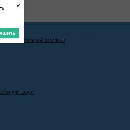
×
ть
решить
Новости и статьи
материала тепловой изоляции
ЛАЙН
для СОДК.