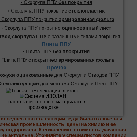
• Скорлупа ППУ
без покрытия
• Скорлупа ППУ покрытие
стеклопластик
• Скорлупа ППУ покрытие
армированная фольга
• Скорлупа ППУ покрытие
оцинкованный лист
твод скорлупа ППУ
с различными типами покрытия
Плита ППУ
• Плита ППУ
без плокрытия
• Плита ППУ с покрытием
армированная фольга
Прочее
ожухи оцинкованные
для Скорлуп и Отводов ППУ
Комплектующие
для монтажа Скорлуп и Плит ППУ
последнего пакета санкций, куда была включена и
ическая промышленность, цены на химию и ее
ку подорожали. К сожалению, стоимость указанная
е не актуальна. Уточняйте у специалистов компании