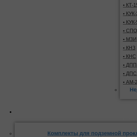
• КТ-
• КУК-
• КУК-
• СПО
• МЗИ
• КНЗ
• КНС
• ДПП
• ДП
• АМ-
Не
Комплекты
стыка 
Комплекты для подземной прок