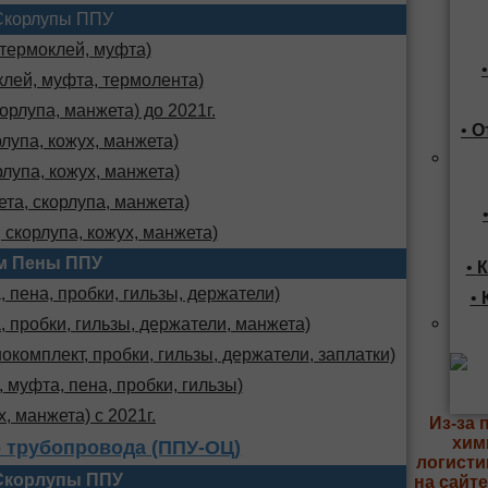
Скорлупы ППУ
 термоклей, муфта)
клей, муфта, термолента)
орлупа, манжета) до 2021г.
•
О
лупа, кожух, манжета)
лупа, кожух, манжета)
та, скорлупа, манжета)
 скорлупа, кожух, манжета)
м Пены ППУ
•
К
 пена, пробки, гильзы, держатели)
•
, пробки, гильзы, держатели, манжета)
комплект, пробки, гильзы, держатели, заплатки)
 муфта, пена, пробки, гильзы)
х, манжета) с 2021г.
Из-за 
хим
 трубопровода (ППУ-ОЦ)
логисти
Скорлупы ППУ
на сайт