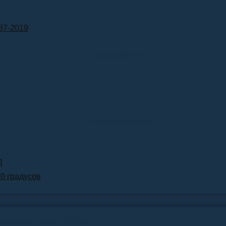
87-2019
Документы
Калькуляторы
Л
90 градусов
квизиты ПКФ ТЕПЛО