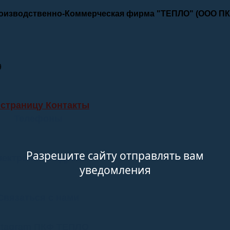
роизводственно-Коммерческая фирма "ТЕПЛО" (ООО П
9
 страницу Контакты
Телефоны
Разрешите сайту отправлять вам
лектронные адреса
уведомления
Связаться с нами
stagram ПКФ ТЕПЛО