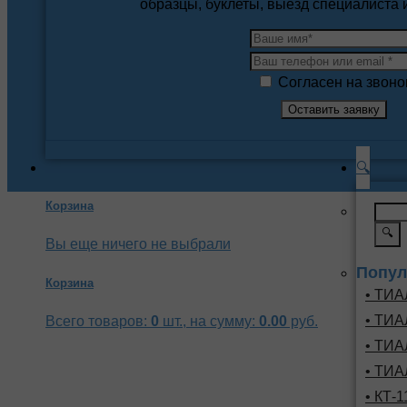
образцы, буклеты, выезд специалиста
Согласен на звоно
🔍
Корзина
🔍
Вы еще ничего не выбрали
Попул
Корзина
• ТИА
• ТИА
Всего товаров:
0
шт., на сумму:
0.00
руб.
• ТИА
• ТИА
• КТ-1