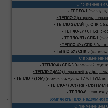
С применением 
•
ТЕПЛО-1
(скорлупа,
•
ТЕПЛО-2
(скорлупа, термо
•
ТЕПЛО-3 (ЛАЙТ) / СПК-1
(ск
•
ТЕПЛО-3У / СПК-1
(скор
•
ТЕПЛО-3П / СПК-1
(скор
•
ТЕПЛО-4У / СПК-5
(манже
•
ТЕПЛО-5У / СПК-6
(манжета,
С применение
•
ТЕПЛО-6 / СПК-3
(термоклей, муфта,
•
ТЕПЛО-7 (М40)
(термоклей, муфта, пена
•
ТЕПЛО-7 (ТУМ)
(термоклей, муфта ТИАЛ-ТУМ, пено
•
ТЕПЛО-7 (ЭС)
(эсв нагреватели,
•
ТЕПЛО-8
(пена, кожу
Комплекты для надземного
С применением 