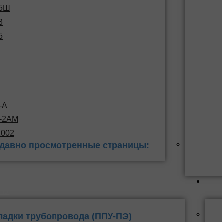
15Ш
3
5
-А
С-2АМ
2002
давно просмотренные страницы:
 заделки
ППУ
ладки трубопровода (ППУ-ПЭ)