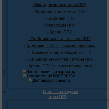
•
Неподвижные опоры
ППУ
•
Концевые элементы
ППУ
•
Тройники
ППУ
•
Переходы
ППУ
•
Краны
ППУ
•
Тройниковые
ответвления ППУ
•
Тройники
ППУ с краном
воздушника
•
Промежуточные
элементы ППУ
•
Сильфонные компенсаторы
ППУ
•
Краны
ППУ с краном
воздушника
Комплекты заделки
стыка ППУ
Комплекты для подземной прокладки