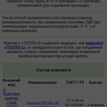
сварного стыка трубы в ППУ изоляции ПЭ оболочке,
применяемой для подземной прокладки.
Такой способ применяется для изоляции стыков,
преимущественно, без применения системы ОДК при
температуре окружающего воздуха ниже -5 °C и в
северных широтах.
Комплект «ТЕПЛО-2» надежей защищен, чем
комплект
«ТЕПЛО-1»
, от попадания влаги встык, где бандажные
манжеты служат страховкой, нивелируя возможные
ошибки монтажника при усадке муфты.
Состав комплекта
Внешний
Наименование
ГОСТ / ТУ
Кол-во
вид
ТУ 23.99.19-
Скорлупа ППУ 38 х 36
007-06016887-
2 сегмента