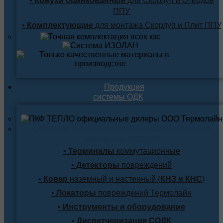
•
Кожухи оцинкованные
для Скорлуп и Отводов
ППУ
•
Комплектующие
для монтажа Скорлуп и Плит ППУ
Продукция
системы ОДК
Система оперативного дистанционного
контроля (СОДК)
•
Терминалы
коммутационные
•
Детекторы
повреждений
•
Ковер
наземный и настенный (
КНЗ и КНС
)
•
Локаторы
повреждений Термолайн
•
Инструменты и оборудование
•
Диспетчеризация СОДК