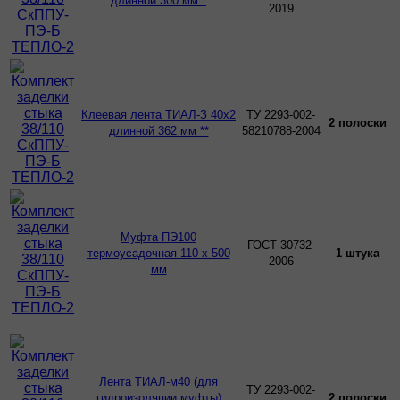
длинной 300 мм *
2019
Клеевая лента ТИАЛ-З 40х2
ТУ 2293-002-
2 полоски
длинной 362 мм **
58210788-2004
Муфта ПЭ100
ГОСТ 30732-
термоусадочная 110 х 500
1 штука
2006
мм
Лента ТИАЛ-м40 (для
ТУ 2293-002-
гидроизоляции муфты)
2 полоски