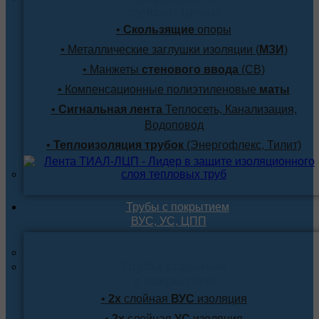
лучшим ценам
•
Скользящие
опоры
• Металлические заглушки изоляции (
МЗИ
)
• Манжеты
стенового ввода
(СВ)
• Компенсационные полиэтиленовые
маты
•
Сигнальная лента
Теплосеть, Канализация,
Водоповод
•
Теплоизоляция трубок
(Энергофлекс, Тилит)
Трубы с покрытием
ВУС, УС, ЦПП
Трубы стальные
с покрытием
•
2х
слойная
ВУС
изоляция
•
2х
слойная
УС
изоляция