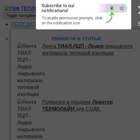
Subscribe to our
ПКФ ТЕПЛО
notifications!
Toggle navigation
To enable permission prompts, click
on the notification icon
ПОЛЕЗНОЕ
Новости и статьи
Лента
ТИАЛ-ЛЦП - Лидер
покрывного
материала тепловой изоляции
Появился в продаже
Локатор
ТЕРМОЛАЙН
для СОДК.