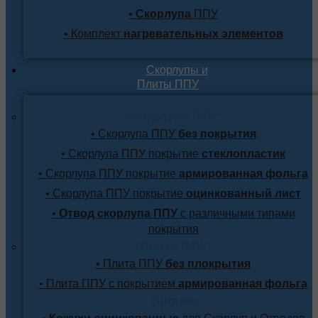
•
Скорлупа
ППУ
• Комплект
нагревательных элементов
Скорлупы и
Плиты ППУ
Скорлупа ППУ
• Скорлупа ППУ
без покрытия
• Скорлупа ППУ покрытие
стеклопластик
• Скорлупа ППУ покрытие
армированная фольга
• Скорлупа ППУ покрытие
оцинкованный лист
•
Отвод скорлупа ППУ
с различными типами
покрытия
Плита ППУ
• Плита ППУ
без плокрытия
• Плита ППУ с покрытием
армированная фольга
Прочее