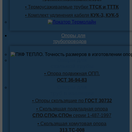
• Термоусаживаемые трубки
ТТСК и ТТТК
• Комплект удлинения кабеля
КУК-3, КУК-5
Опоры для
трубопроводов
Опоры для
стальной трубы
• Опора подвижная ОПП.
ОСТ 36-94-83
Опоры для
труб в изоляции
• Опоры скользящие по
ГОСТ 30732
• Скользящая подкладная опора
СПО,СПОк,СПОн
серии 1-487-1997
• Скользящая хомутовая опора
313.ТС-008