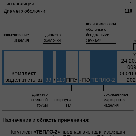
Тип изоляции:
1
Диаметр оболочки:
110
полиэтиленовая
оболочка с
наименование
диаметр
бандажными
Н
изделия
оболочки
замками
и
ТУ
24.20
009
Комплект
06016
заделки стыка
38
/
110
ППУ
-
ПЭ
ТЕПЛО-2
202
диаметр
сокращенная
стальной
скорлупа
маркировка
трубы
ППУ
изделия
Назначение и область применения:
Комплект
«ТЕПЛО-2»
предназначен для изоляции