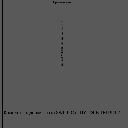
Примечание
1
2
3
4
5
6
7
8
9
Комплект заделки стыка 38/110 СкППУ-ПЭ-Б ТЕПЛО-2