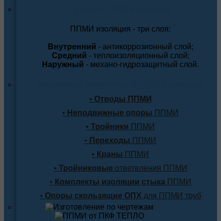
Трубы в ППМ изоляции
ППМИ изоляция - три слоя:
Внутренний
- антикоррозионный слой;
Средний
- теплоизоляционный слой;
Наружный
- механо-гидрозащитный слой.
Фасонные элементы в ППМ изоляции
•
Отводы ППМИ
•
Неподвижные опоры
ППМИ
•
Тройники
ППМИ
•
Переходы
ППМИ
•
Краны
ППМИ
•
Тройниковые
ответвления ППМИ
•
Комплекты изоляции стыка
ППМИ
•
Опоры скользящие ОПХ
для ППМИ труб