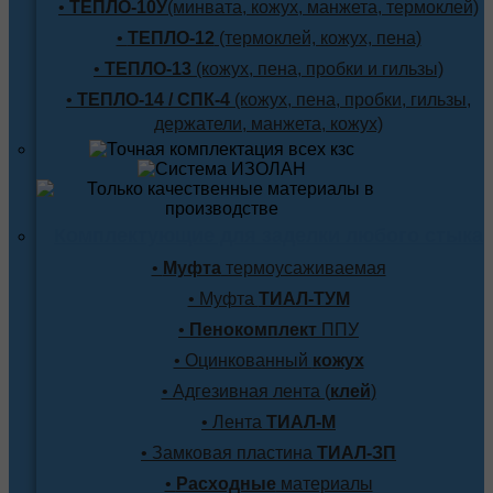
•
ТЕПЛО-10У
(минвата, кожух, манжета, термоклей)
•
ТЕПЛО-12
(термоклей, кожух, пена)
•
ТЕПЛО-13
(кожух, пена, пробки и гильзы)
•
ТЕПЛО-14 / СПК-4
(кожух, пена, пробки, гильзы,
держатели, манжета, кожух)
Комплектующие для заделки любого стыка
•
Муфта
термоусаживаемая
• Муфта
ТИАЛ-ТУМ
•
Пенокомплект
ППУ
• Оцинкованный
кожух
• Адгезивная лента (
клей
)
• Лента
ТИАЛ-М
• Замковая пластина
ТИАЛ-ЗП
•
Расходные
материалы