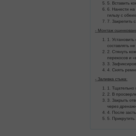
5. Вставить к
6. Нанести на
гильзу с обеих
7. Закрепить 
- Монтаж оцинкован
1. Установить
составлять не
2. Стянуть ко
перекосов и «
3. Зафиксиро
4. Снять ремн
- Заливка стыка:
1. Тщательно 
2. В просверл
3. Закрыть о
через дренажн
4. После заст
5. Прикрутить