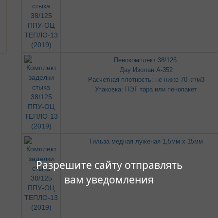
Пенокомплект 38/125
Дау Изолан А-352
Расчетная плотность: не ниже 70 кг/м3
Упаковка: ПЭТ тара или пенопакет
Гильза медная луженая 1,5мм х 15мм
Разрешите сайту отправлять
вам уведомления