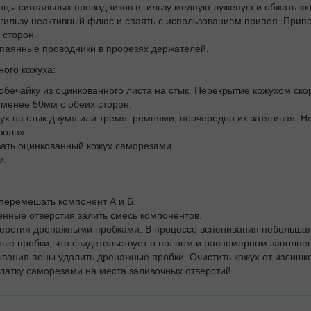
онцы сигнальных проводников в гильзу медную луженую и обжать «
 гильзу неактивный флюс и спаять с использованием припоя. Прип
 сторон.
спаянные проводники в прорезях держателей.
ного кожуха:
 обечайку из оцинкованного листа на стык. Перекрытие кожухом ск
 менее 50мм с обеих сторон.
жух на стык двумя или тремя ремнями, поочередно их затягивая. Н
волн».
вать оцинкованный кожух саморезами.
и.
перемешать компонент А и Б.
енные отверстия залить смесь компонентов.
тверстия дренажными пробками. В процессе вспенивания небольшая
ые пробки, что свидетельствует о полном и равномерном заполнен
ывания пены удалить дренажные пробки. Очистить кожух от излишк
 латку саморезами на места заливочных отверстий