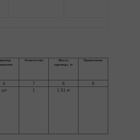
диница
Количество
Масса
Примечание
мерения
еденицы, кг
6
7
8
9
шт
1
1.51 кг