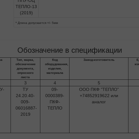
* Длина допускается +/- 5мм
Обозначение в спецификации
ка
Тип, марка,
Код
Завод-изготовитель
Е
обозначение
оборудования,
из
документа,
изделия,
опросного
материала
листа
3
4
5
У-
ТУ
09-
ООО ПКФ "ТЕПЛО"
24.20.40-
0000389-
+74852919622 или
009-
ПКФ-
аналог
06016887-
ТЕПЛО
2019