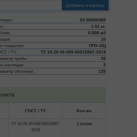
Добавить в корзину
тикул:
03-00000389
с:
1.51 кг.
бъем :
0.008 м3
кидка:
10
ип покрытия:
ППУ-ОЦ
ОСТ / ТУ:
ТУ 24.20.40-009-06016887-2019
иаметр трубы:
38
ип изоляции:
2
иаметр оболочки:
125
лекта
ГОСТ / ТУ
Кол-во
ТУ 24.20.40-009-06016887-
1 штука
2019