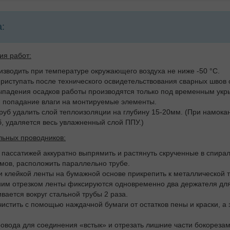
:
ия работ:
изводить при температуре окружающего воздуха не ниже -50 °C.
приступать после технического освидетельствования сварных швов 
ыпадения осадков работы производятся только под временным укр
попадание влаги на монтируемые элементы.
труб удалить слой теплоизоляции на глубину 15-20мм. (При намок
б, удаляется весь увлажненный слой ППУ.)
льных проводников:
пассатижей аккуратно выпрямить и растянуть скрученные в спирал
мов, расположить параллельно трубе.
 клейкой ленты на бумажной основе прикрепить к металлической 
ним отрезком ленты фиксируются одновременно два держателя для
вается вокруг стальной трубы 2 раза.
чистить с помощью наждачной бумаги от остатков пены и краски, а
ровода для соединения «встык» и отрезать лишние части бокорезам