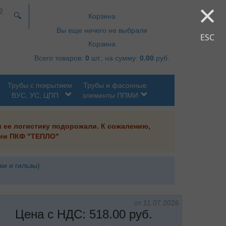
×
2
🔍
Корзина
Вы еще ничего не выбрали
ESC
Корзина
Всего товаров:
0
шт., на сумму:
0.00
руб.
Трубы с покрытием
Трубы и фасонные
ВУС, УС, ЦПП
элементы ППМИ
и ее логистику подорожали. К сожалению,
ании ПКФ "ТЕПЛО"
ки и гильзы)
от 11.07.2026
Цена с НДС:
518.00
руб.