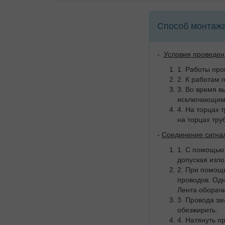
Способ монтажа
-
Условия проведен
1. Работы про
2. К работам 
3. Во время в
исключающим 
4. На торцах 
на торцах тру
-
Соединение сигна
1. С помощью 
допуская изло
2. При помощи
проводов. Од
Лента оборачи
3. Провода за
обезжирить.
4. Натянуть п