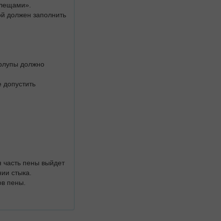
клещами».
ой должен заполнить
орлупы должно
е допустить
 часть пены выйдет
ии стыка.
ов пены.