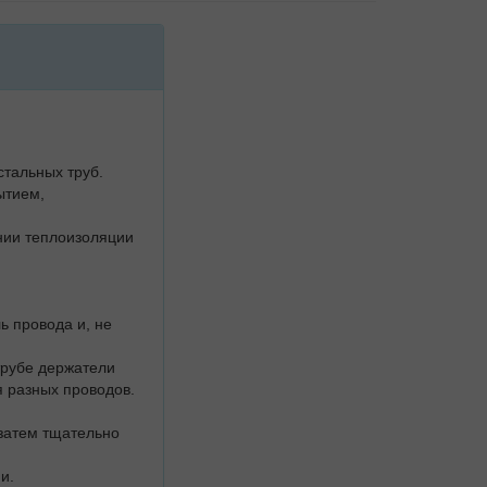
стальных труб.
ытием,
ании теплоизоляции
ь провода и, не
трубе держатели
 разных проводов.
 затем тщательно
и.