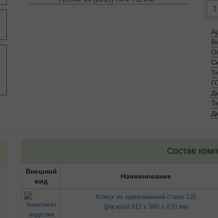
Ар
Ве
О
С
Т
Г
Д
Т
Д
Состав комп
Внешний
Наименование
вид
Кожух из оцинкованной стали 125
(раскрой 512 х 500 х 0,5) мм