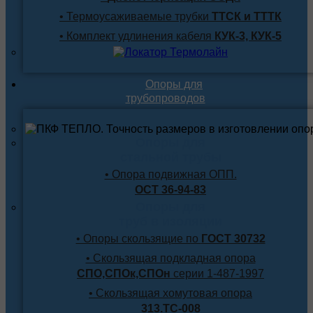
• Термоусаживаемые трубки
ТТСК и ТТТК
• Комплект удлинения кабеля
КУК-3, КУК-5
Опоры для
трубопроводов
Опоры для
стальной трубы
• Опора подвижная ОПП.
ОСТ 36-94-83
Опоры для
труб в изоляции
• Опоры скользящие по
ГОСТ 30732
• Скользящая подкладная опора
СПО,СПОк,СПОн
серии 1-487-1997
• Скользящая хомутовая опора
313.ТС-008