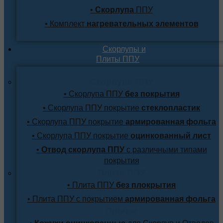
•
Скорлупа
ППУ
• Комплект
нагревательных элементов
Скорлупы и
Плиты ППУ
Скорлупа ППУ
• Скорлупа ППУ
без покрытия
• Скорлупа ППУ покрытие
стеклопластик
• Скорлупа ППУ покрытие
армированная фольга
• Скорлупа ППУ покрытие
оцинкованный лист
•
Отвод скорлупа ППУ
с различными типами
покрытия
Плита ППУ
• Плита ППУ
без плокрытия
• Плита ППУ с покрытием
армированная фольга
Прочее