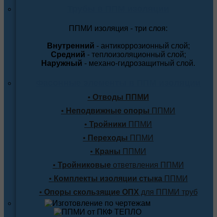
Трубы в ППМ изоляции
ППМИ изоляция - три слоя:
Внутренний
- антикоррозионный слой;
Средний
- теплоизоляционный слой;
Наружный
- механо-гидрозащитный слой.
Фасонные элементы в ППМ изоляции
•
Отводы ППМИ
•
Неподвижные опоры
ППМИ
•
Тройники
ППМИ
•
Переходы
ППМИ
•
Краны
ППМИ
•
Тройниковые
ответвления ППМИ
•
Комплекты изоляции стыка
ППМИ
•
Опоры скользящие ОПХ
для ППМИ труб