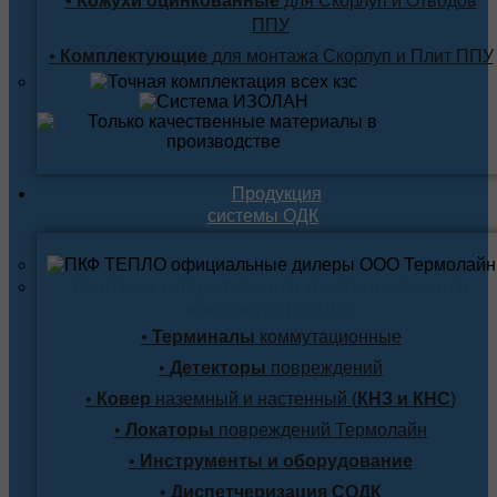
•
Кожухи оцинкованные
для Скорлуп и Отводов
ППУ
•
Комплектующие
для монтажа Скорлуп и Плит ППУ
Продукция
системы ОДК
Система оперативного дистанционного
контроля (СОДК)
•
Терминалы
коммутационные
•
Детекторы
повреждений
•
Ковер
наземный и настенный (
КНЗ и КНС
)
•
Локаторы
повреждений Термолайн
•
Инструменты и оборудование
•
Диспетчеризация СОДК