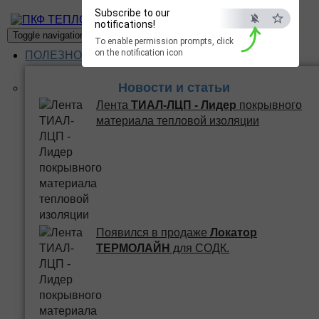
Subscribe to our
ПКФ ТЕПЛО
notifications!
Toggle navigation
To enable permission prompts, click
on the notification icon
ПОЛЕЗНОЕ
Новости и статьи
Лента
ТИАЛ-ЛЦП - Лидер
покрывного
материала тепловой изоляции
Появился в продаже
Локатор
ТЕРМОЛАЙН
для СОДК.