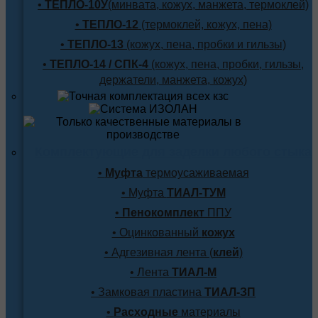
•
ТЕПЛО-10У
(минвата, кожух, манжета, термоклей)
•
ТЕПЛО-12
(термоклей, кожух, пена)
•
ТЕПЛО-13
(кожух, пена, пробки и гильзы)
•
ТЕПЛО-14 / СПК-4
(кожух, пена, пробки, гильзы,
держатели, манжета, кожух)
Комплектующие для заделки любого стыка
•
Муфта
термоусаживаемая
• Муфта
ТИАЛ-ТУМ
•
Пенокомплект
ППУ
• Оцинкованный
кожух
• Адгезивная лента (
клей
)
• Лента
ТИАЛ-М
• Замковая пластина
ТИАЛ-ЗП
•
Расходные
материалы