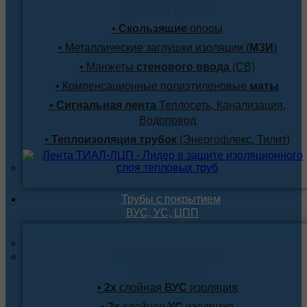
лучшим ценам
•
Скользящие
опоры
• Металлические заглушки изоляции (
МЗИ
)
• Манжеты
стенового ввода
(СВ)
• Компенсационные полиэтиленовые
маты
•
Сигнальная лента
Теплосеть, Канализация,
Водоповод
•
Теплоизоляция трубок
(Энергофлекс, Тилит)
Трубы с покрытием
ВУС, УС, ЦПП
Трубы стальные
с покрытием
•
2х
слойная
ВУС
изоляция
•
2х
слойная
УС
изоляция