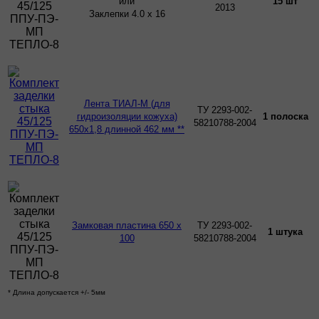
или
15 шт
2013
Заклепки 4.0 х 16
Лента ТИАЛ-М (для
ТУ 2293-002-
гидроизоляции кожуха)
1 полоска
58210788-2004
650х1,8 длинной 462 мм **
Замковая пластина 650 х
ТУ 2293-002-
1 штука
100
58210788-2004
* Длина допускается +/- 5мм