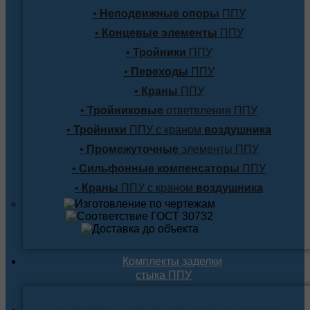
•
Неподвижные опоры
ППУ
•
Концевые элементы
ППУ
•
Тройники
ППУ
•
Переходы
ППУ
•
Краны
ППУ
•
Тройниковые
ответвления ППУ
•
Тройники
ППУ с краном
воздушника
•
Промежуточные
элементы ППУ
•
Сильфонные компенсаторы
ППУ
•
Краны
ППУ с краном
воздушника
Комплекты заделки
стыка ППУ
Комплекты для подземной прокладки