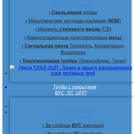
лучшим ценам
•
Скользящие
опоры
• Металлические заглушки изоляции (
МЗИ
)
• Манжеты
стенового ввода
(СВ)
• Компенсационные полиэтиленовые
маты
•
Сигнальная лента
Теплосеть, Канализация,
Водоповод
•
Теплоизоляция трубок
(Энергофлекс, Тилит)
Трубы с покрытием
ВУС, УС, ЦПП
Трубы стальные
с покрытием
•
2х
слойная
ВУС
изоляция
•
2х
слойная
УС
изоляция