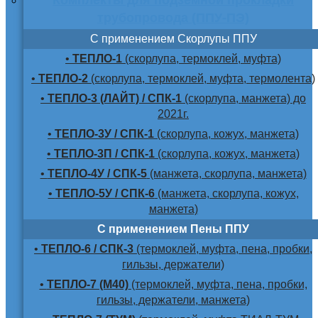
трубопровода (ППУ-ПЭ)
С применением Скорлупы ППУ
•
ТЕПЛО-1
(скорлупа, термоклей, муфта)
•
ТЕПЛО-2
(скорлупа, термоклей, муфта, термолента)
•
ТЕПЛО-3 (ЛАЙТ) / СПК-1
(скорлупа, манжета) до
2021г.
•
ТЕПЛО-3У / СПК-1
(скорлупа, кожух, манжета)
•
ТЕПЛО-3П / СПК-1
(скорлупа, кожух, манжета)
•
ТЕПЛО-4У / СПК-5
(манжета, скорлупа, манжета)
•
ТЕПЛО-5У / СПК-6
(манжета, скорлупа, кожух,
манжета)
С применением Пены ППУ
•
ТЕПЛО-6 / СПК-3
(термоклей, муфта, пена, пробки,
гильзы, держатели)
•
ТЕПЛО-7 (М40)
(термоклей, муфта, пена, пробки,
гильзы, держатели, манжета)