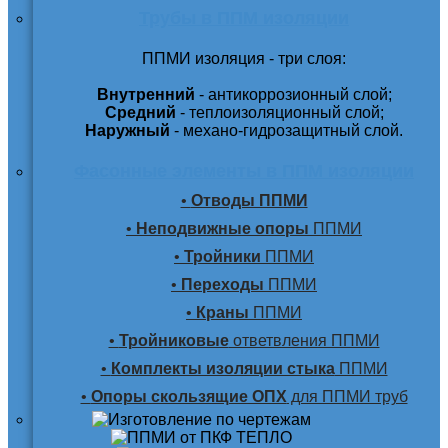
Трубы в ППМ изоляции
ППМИ изоляция - три слоя:
Внутренний
- антикоррозионный слой;
Средний
- теплоизоляционный слой;
Наружный
- механо-гидрозащитный слой.
Фасонные элементы в ППМ изоляции
•
Отводы ППМИ
•
Неподвижные опоры
ППМИ
•
Тройники
ППМИ
•
Переходы
ППМИ
•
Краны
ППМИ
•
Тройниковые
ответвления ППМИ
•
Комплекты изоляции стыка
ППМИ
•
Опоры скользящие ОПХ
для ППМИ труб