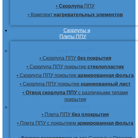
•
Скорлупа
ППУ
• Комплект
нагревательных элементов
Скорлупы и
Плиты ППУ
Скорлупа ППУ
• Скорлупа ППУ
без покрытия
• Скорлупа ППУ покрытие
стеклопластик
• Скорлупа ППУ покрытие
армированная фольга
• Скорлупа ППУ покрытие
оцинкованный лист
•
Отвод скорлупа ППУ
с различными типами
покрытия
Плита ППУ
• Плита ППУ
без плокрытия
• Плита ППУ с покрытием
армированная фольга
Прочее