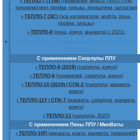
•
ТЕПЛО-7 (ТУМ)
(термоклей, муфта ТИАЛ-ТУМ,
пенокомплект, пробки, гильзы, держатели, заплатки)
•
ТЕПЛО-7 (ЭС)
(эсв нагреватели, муфта, пена,
пробки, гильзы)
•
ТЕПЛО-8
(пена, кожух, манжета) с 2021г.
Комплекты для надземного трубопровода
(ППУ-ОЦ)
С применением Скорлупы ППУ
•
ТЕПЛО-8 (2019)
(скорлупа, кожух)
•
ТЕПЛО-9
(термоклей, скорлупа, кожух)
•
ТЕПЛО-10 (2019) / СПК-2
(скорлупа, манжета,
кожух)
•
ТЕПЛО-11У / СПК-7
(манжета, скорлупа, манжета,
кожух)
•
ТЕПЛО-13
(скорлупа, ЛЦП)
С применением Пены ППУ / МинВаты
•
ТЕПЛО-10П
(минвата, кожух, манжета, термоклей)