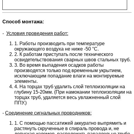
Способ монтажа:
-
Условия проведения работ:
1. Работы производить при температуре
окружающего воздуха не ниже -50 °C.
2. К работам приступать после технического
освидетельствования сварных швов стальных труб.
3. Во время выпадения осадков работы
производятся только под временным укрытием,
исключающим попадание влаги на монтируемые
элементы.
4. На торцах труб удалить слой теплоизоляции на
глубину 15-20мм. (При намокании теплоизоляции на
торцах труб, удаляется весь увлажненный слой
ППУ.)
-
Соединение сигнальных проводников:
1. С помощью пассатижей аккуратно выпрямить и
растянуть скрученные в спираль провода и, не
допуская изломов, расположить параллельно трубе.