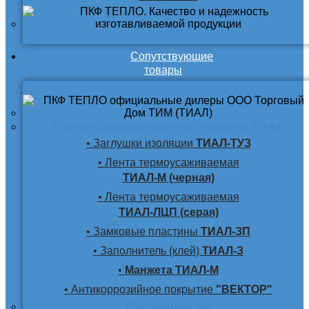
Сопутствующие
товары
Термоусаживаемые материалы ТИАЛ
• Заглушки изоляции
ТИАЛ-ТУЗ
• Лента термоусаживаемая
ТИАЛ-М (черная)
• Лента термоусаживаемая
ТИАЛ-ЛЦП (серая)
• Замковые пластины
ТИАЛ-ЗП
• Заполнитель (клей)
ТИАЛ-З
•
Манжета ТИАЛ-М
• Антикоррозийное покрытие
"ВЕКТОР"
Продукция по