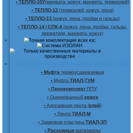
•
ТЕПЛО-10У
(минвата, кожух, манжета, термоклей)
•
ТЕПЛО-12
(термоклей, кожух, пена)
•
ТЕПЛО-13
(кожух, пена, пробки и гильзы)
•
ТЕПЛО-14 / СПК-4
(кожух, пена, пробки, гильзы,
держатели, манжета, кожух)
Комплектующие для заделки любого стыка
•
Муфта
термоусаживаемая
• Муфта
ТИАЛ-ТУМ
•
Пенокомплект
ППУ
• Оцинкованный
кожух
• Адгезивная лента (
клей
)
• Лента
ТИАЛ-М
• Замковая пластина
ТИАЛ-ЗП
•
Расходные
материалы