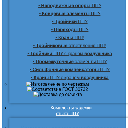
•
Неподвижные опоры
ППУ
•
Концевые элементы
ППУ
•
Тройники
ППУ
•
Переходы
ППУ
•
Краны
ППУ
•
Тройниковые
ответвления ППУ
•
Тройники
ППУ с краном
воздушника
•
Промежуточные
элементы ППУ
•
Сильфонные компенсаторы
ППУ
•
Краны
ППУ с краном
воздушника
Комплекты заделки
стыка ППУ
Комплекты для подземной прокладки