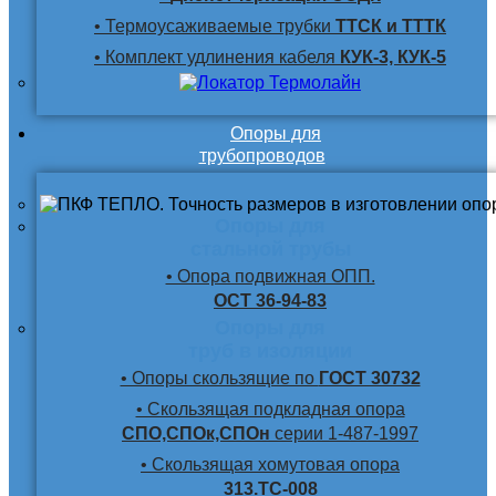
• Термоусаживаемые трубки
ТТСК и ТТТК
• Комплект удлинения кабеля
КУК-3, КУК-5
Опоры для
трубопроводов
Опоры для
стальной трубы
• Опора подвижная ОПП.
ОСТ 36-94-83
Опоры для
труб в изоляции
• Опоры скользящие по
ГОСТ 30732
• Скользящая подкладная опора
СПО,СПОк,СПОн
серии 1-487-1997
• Скользящая хомутовая опора
313.ТС-008