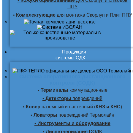
•
Кожухи оцинкованные
для Скорлуп и Отводов
ППУ
•
Комплектующие
для монтажа Скорлуп и Плит ППУ
Продукция
системы ОДК
Система оперативного дистанционного
контроля (СОДК)
•
Терминалы
коммутационные
•
Детекторы
повреждений
•
Ковер
наземный и настенный (
КНЗ и КНС
)
•
Локаторы
повреждений Термолайн
•
Инструменты и оборудование
•
Диспетчеризация СОДК