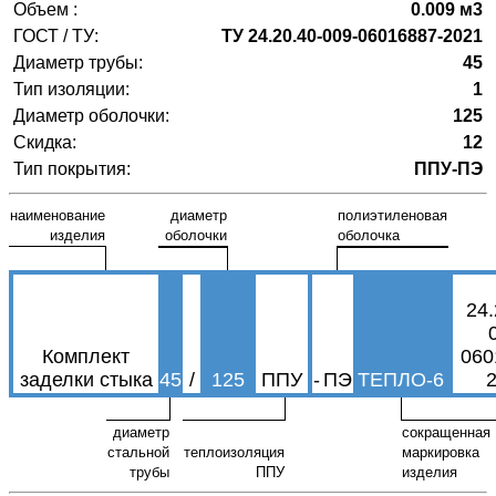
Объем :
0.009 м3
ГОСТ / ТУ:
ТУ 24.20.40-009-06016887-2021
Диаметр трубы:
45
Тип изоляции:
1
Диаметр оболочки:
125
Скидка:
12
Тип покрытия:
ППУ-ПЭ
наименование
диаметр
полиэтиленовая
изделия
оболочки
оболочка
24.
Комплект
060
заделки стыка
45
/
125
ППУ
-
ПЭ
ТЕПЛО-6
диаметр
сокращенная
стальной
теплоизоляция
маркировка
трубы
ППУ
изделия