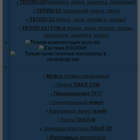
•
ТЕПЛО-10У
(минвата, кожух, манжета, термоклей)
•
ТЕПЛО-12
(термоклей, кожух, пена)
•
ТЕПЛО-13
(кожух, пена, пробки и гильзы)
•
ТЕПЛО-14 / СПК-4
(кожух, пена, пробки, гильзы,
держатели, манжета, кожух)
Комплектующие для заделки любого стыка
•
Муфта
термоусаживаемая
• Муфта
ТИАЛ-ТУМ
•
Пенокомплект
ППУ
• Оцинкованный
кожух
• Адгезивная лента (
клей
)
• Лента
ТИАЛ-М
• Замковая пластина
ТИАЛ-ЗП
•
Расходные
материалы