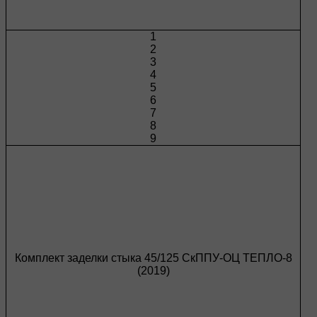
1
2
3
4
5
6
7
8
9
Комплект заделки стыка 45/125 СкППУ-ОЦ ТЕПЛО-8
(2019)