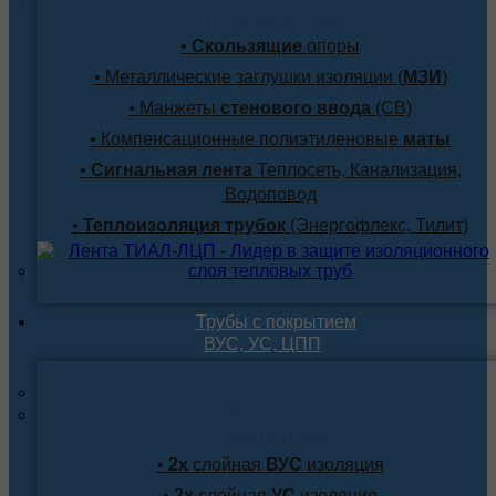
лучшим ценам
•
Скользящие
опоры
• Металлические заглушки изоляции (
МЗИ
)
• Манжеты
стенового ввода
(СВ)
• Компенсационные полиэтиленовые
маты
•
Сигнальная лента
Теплосеть, Канализация,
Водоповод
•
Теплоизоляция трубок
(Энергофлекс, Тилит)
Трубы с покрытием
ВУС, УС, ЦПП
Трубы стальные
с покрытием
•
2х
слойная
ВУС
изоляция
•
2х
слойная
УС
изоляция