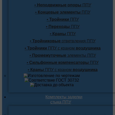
•
Неподвижные опоры
ППУ
•
Концевые элементы
ППУ
•
Тройники
ППУ
•
Переходы
ППУ
•
Краны
ППУ
•
Тройниковые
ответвления ППУ
•
Тройники
ППУ с краном
воздушника
•
Промежуточные
элементы ППУ
•
Сильфонные компенсаторы
ППУ
•
Краны
ППУ с краном
воздушника
Комплекты заделки
стыка ППУ
Комплекты для подземной прокладки