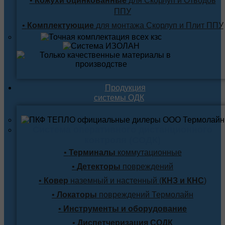
•
Кожухи оцинкованные
для Скорлуп и Отводов
ППУ
•
Комплектующие
для монтажа Скорлуп и Плит ППУ
Продукция
системы ОДК
Система оперативного дистанционного
контроля (СОДК)
•
Терминалы
коммутационные
•
Детекторы
повреждений
•
Ковер
наземный и настенный (
КНЗ и КНС
)
•
Локаторы
повреждений Термолайн
•
Инструменты и оборудование
•
Диспетчеризация СОДК