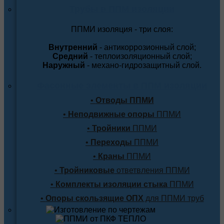
Трубы в ППМ изоляции
ППМИ изоляция - три слоя:
Внутренний
- антикоррозионный слой;
Средний
- теплоизоляционный слой;
Наружный
- механо-гидрозащитный слой.
Фасонные элементы в ППМ изоляции
•
Отводы ППМИ
•
Неподвижные опоры
ППМИ
•
Тройники
ППМИ
•
Переходы
ППМИ
•
Краны
ППМИ
•
Тройниковые
ответвления ППМИ
•
Комплекты изоляции стыка
ППМИ
•
Опоры скользящие ОПХ
для ППМИ труб