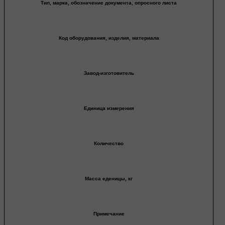
Тип, марка, обозначение документа, опросного листа
Код оборудования, изделия, материала
Завод-изготовитель
Единица измерения
Количество
Масса еденицы, кг
Примечание