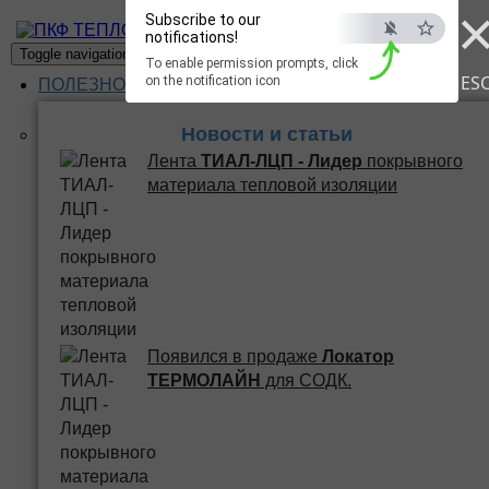
Subscribe to our
ПКФ ТЕПЛО
notifications!
Toggle navigation
To enable permission prompts, click
ES
on the notification icon
ПОЛЕЗНОЕ
Новости и статьи
Лента
ТИАЛ-ЛЦП - Лидер
покрывного
материала тепловой изоляции
Появился в продаже
Локатор
ТЕРМОЛАЙН
для СОДК.