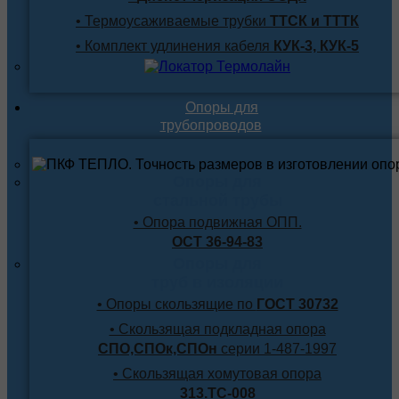
• Термоусаживаемые трубки
ТТСК и ТТТК
• Комплект удлинения кабеля
КУК-3, КУК-5
Опоры для
трубопроводов
Опоры для
стальной трубы
• Опора подвижная ОПП.
ОСТ 36-94-83
Опоры для
труб в изоляции
• Опоры скользящие по
ГОСТ 30732
• Скользящая подкладная опора
СПО,СПОк,СПОн
серии 1-487-1997
• Скользящая хомутовая опора
313.ТС-008