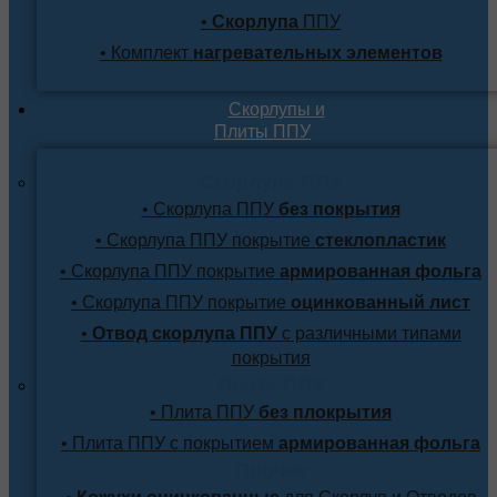
•
Скорлупа
ППУ
• Комплект
нагревательных элементов
Скорлупы и
Плиты ППУ
Скорлупа ППУ
• Скорлупа ППУ
без покрытия
• Скорлупа ППУ покрытие
стеклопластик
• Скорлупа ППУ покрытие
армированная фольга
• Скорлупа ППУ покрытие
оцинкованный лист
•
Отвод скорлупа ППУ
с различными типами
покрытия
Плита ППУ
• Плита ППУ
без плокрытия
• Плита ППУ с покрытием
армированная фольга
Прочее