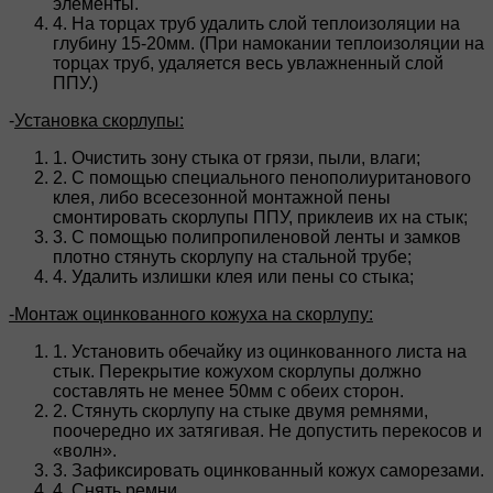
элементы.
4. На торцах труб удалить слой теплоизоляции на
глубину 15-20мм. (При намокании теплоизоляции на
торцах труб, удаляется весь увлажненный слой
ППУ.)
-
Установка скорлупы:
1. Очистить зону стыка от грязи, пыли, влаги;
2. С помощью специального пенополиуританового
клея, либо всесезонной монтажной пены
смонтировать скорлупы ППУ, приклеив их на стык;
3. С помощью полипропиленовой ленты и замков
плотно стянуть скорлупу на стальной трубе;
4. Удалить излишки клея или пены со стыка;
-Монтаж оцинкованного кожуха на скорлупу:
1. Установить обечайку из оцинкованного листа на
стык. Перекрытие кожухом скорлупы должно
составлять не менее 50мм с обеих сторон.
2. Стянуть скорлупу на стыке двумя ремнями,
поочередно их затягивая. Не допустить перекосов и
«волн».
3. Зафиксировать оцинкованный кожух саморезами.
4. Снять ремни.