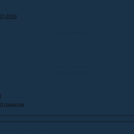
87-2019
Документы
Калькуляторы
Л
90 градусов
квизиты ПКФ ТЕПЛО