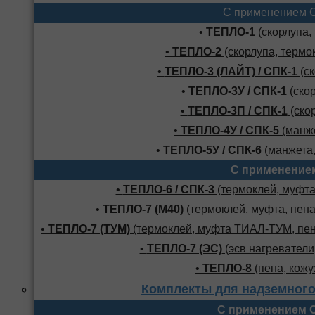
С применением 
•
ТЕПЛО-1
(скорлупа,
•
ТЕПЛО-2
(скорлупа, термо
•
ТЕПЛО-3 (ЛАЙТ) / СПК-1
(ск
•
ТЕПЛО-3У / СПК-1
(скор
•
ТЕПЛО-3П / СПК-1
(скор
•
ТЕПЛО-4У / СПК-5
(манже
•
ТЕПЛО-5У / СПК-6
(манжета,
С применение
•
ТЕПЛО-6 / СПК-3
(термоклей, муфта,
•
ТЕПЛО-7 (М40)
(термоклей, муфта, пена
•
ТЕПЛО-7 (ТУМ)
(термоклей, муфта ТИАЛ-ТУМ, пено
•
ТЕПЛО-7 (ЭС)
(эсв нагреватели,
•
ТЕПЛО-8
(пена, кожу
Комплекты для надземного
С применением 