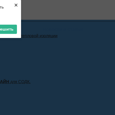
×
ть
решить
Новости и статьи
материала тепловой изоляции
ЛАЙН
для СОДК.