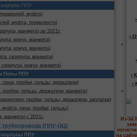
Скорлупы ППУ
 термоклей, муфта)
клей, муфта, термолента)
орлупа, манжета) до 2021г.
•
О
лупа, кожух, манжета)
лупа, кожух, манжета)
та, скорлупа, манжета)
 скорлупа, кожух, манжета)
м Пены ППУ
•
К
 пена, пробки, гильзы, держатели)
•
, пробки, гильзы, держатели, манжета)
комплект, пробки, гильзы, держатели, заплатки)
 муфта, пена, пробки, гильзы)
х, манжета) с 2021г.
Из-за 
хим
 трубопровода (ППУ-ОЦ)
логисти
Скорлупы ППУ
на сайт