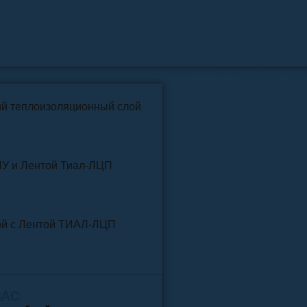
📞
+7 (4852) 91-96-22
info@pkfteplo.ru
✉
й теплоизоляционный слой
У и Лентой ТИАЛ-ЛЦП
той и Лентой ТИАЛ-ЛЦП
ВАС