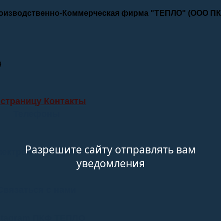
роизводственно-Коммерческая фирма "ТЕПЛО" (ООО П
9
 страницу Контакты
Телефоны
Разрешите сайту отправлять вам
лектронные адреса
уведомления
Связаться с нами
stagram ПКФ ТЕПЛО