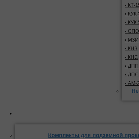
• КТ-
• КУК-
• КУК-
• СПО
• МЗИ
• КНЗ
• КНС
• ДПП
• ДП
• АМ-
Не
Комплекты
стыка 
Комплекты для подземной прок