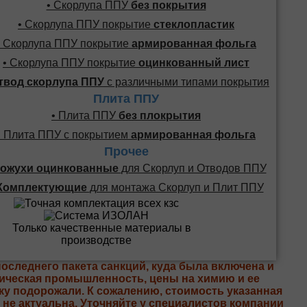
• Скорлупа ППУ
без покрытия
• Скорлупа ППУ покрытие
стеклопластик
• Скорлупа ППУ покрытие
армированная фольга
• Скорлупа ППУ покрытие
оцинкованный лист
твод скорлупа ППУ
с различными типами покрытия
Плита ППУ
• Плита ППУ
без плокрытия
• Плита ППУ с покрытием
армированная фольга
Прочее
ожухи оцинкованные
для Скорлуп и Отводов ППУ
Комплектующие
для монтажа Скорлуп и Плит ППУ
последнего пакета санкций, куда была включена и
ическая промышленность, цены на химию и ее
ку подорожали. К сожалению, стоимость указанная
е не актуальна. Уточняйте у специалистов компании