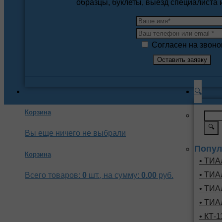
образцы, буклеты, выезд специалиста
Согласен на звоно
🔍
Корзина
🔍
Вы еще ничего не выбрали
Попул
Корзина
• ТИА
• ТИА
Всего товаров:
0
шт., на сумму:
0.00
руб.
• ТИА
• ТИА
• КТ-1