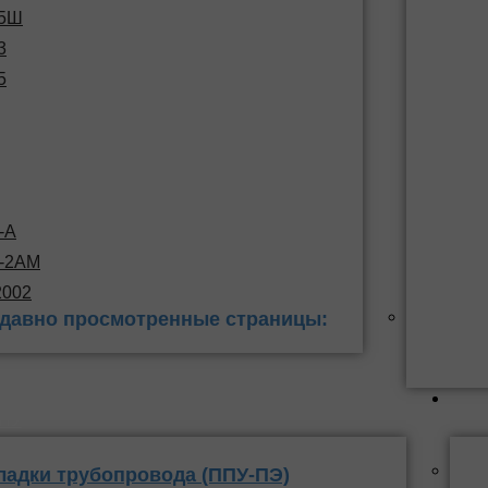
15Ш
3
5
-А
С-2АМ
2002
давно просмотренные страницы:
 заделки
ППУ
ладки трубопровода (ППУ-ПЭ)