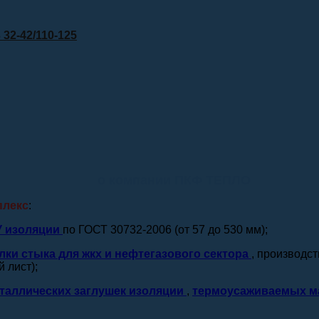
32-42/110-125
о компании ПКФ ТЕПЛО
плекс
:
У изоляции
по ГОСТ 30732-2006 (от 57 до 530 мм);
лки стыка для жкх и нефтегазового сектора
, производс
 лист);
таллических заглушек изоляции
,
термоусаживаемых м