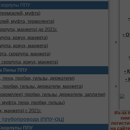
Скорлупы ППУ
 термоклей, муфта)
клей, муфта, термолента)
орлупа, манжета) до 2021г.
•
О
лупа, кожух, манжета)
лупа, кожух, манжета)
та, скорлупа, манжета)
 скорлупа, кожух, манжета)
м Пены ППУ
•
К
 пена, пробки, гильзы, держатели)
•
, пробки, гильзы, держатели, манжета)
комплект, пробки, гильзы, держатели, заплатки)
 муфта, пена, пробки, гильзы)
х, манжета) с 2021г.
Из-за 
хим
 трубопровода (ППУ-ОЦ)
логисти
Скорлупы ППУ
на сайт