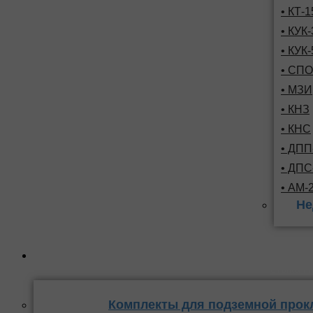
• КТ-
• КУК-
• КУК-
• СПО
• МЗИ
• КНЗ
• КНС
• ДПП
• ДП
• АМ-
Не
Комплекты
стыка 
Комплекты для подземной прок