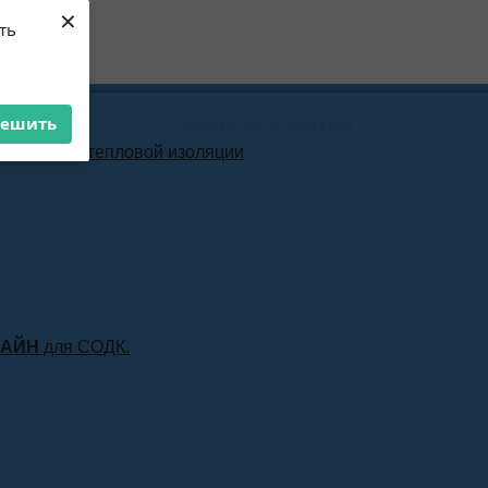
×
ть
решить
Новости и статьи
материала тепловой изоляции
ЛАЙН
для СОДК.