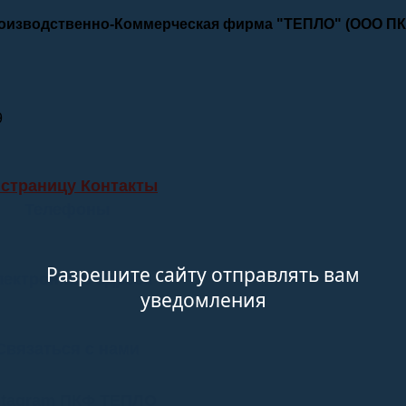
роизводственно-Коммерческая фирма "ТЕПЛО" (ООО П
9
 страницу Контакты
Телефоны
Разрешите сайту отправлять вам
лектронные адреса
уведомления
Связаться с нами
stagram ПКФ ТЕПЛО