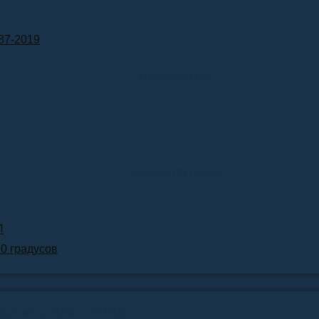
87-2019
Документы
Калькуляторы
Л
90 градусов
квизиты ПКФ ТЕПЛО