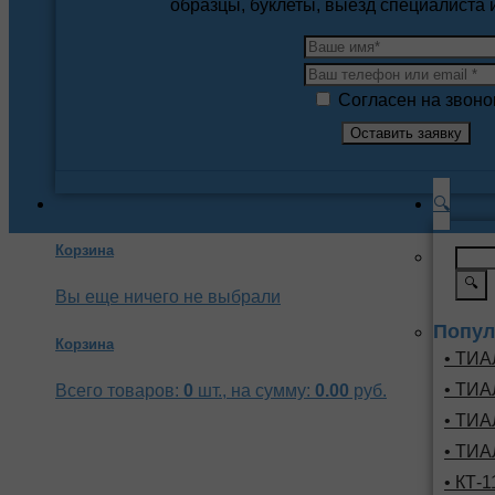
образцы, буклеты, выезд специалиста
Согласен на звоно
🔍
Корзина
🔍
Вы еще ничего не выбрали
Попул
Корзина
• ТИА
• ТИА
Всего товаров:
0
шт., на сумму:
0.00
руб.
• ТИА
• ТИА
• КТ-1