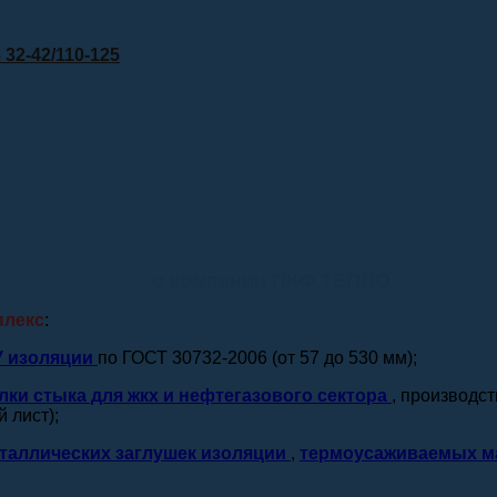
32-42/110-125
о компании ПКФ ТЕПЛО
плекс
:
У изоляции
по ГОСТ 30732-2006 (от 57 до 530 мм);
лки стыка для жкх и нефтегазового сектора
, производс
 лист);
таллических заглушек изоляции
,
термоусаживаемых м