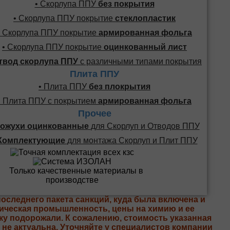
• Скорлупа ППУ
без покрытия
• Скорлупа ППУ покрытие
стеклопластик
• Скорлупа ППУ покрытие
армированная фольга
• Скорлупа ППУ покрытие
оцинкованный лист
твод скорлупа ППУ
с различными типами покрытия
Плита ППУ
• Плита ППУ
без плокрытия
• Плита ППУ с покрытием
армированная фольга
Прочее
ожухи оцинкованные
для Скорлуп и Отводов ППУ
Комплектующие
для монтажа Скорлуп и Плит ППУ
последнего пакета санкций, куда была включена и
ическая промышленность, цены на химию и ее
ку подорожали. К сожалению, стоимость указанная
е не актуальна. Уточняйте у специалистов компании