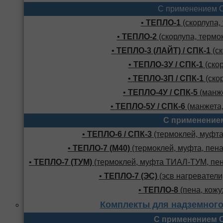
С применением 
•
ТЕПЛО-1
(скорлупа,
•
ТЕПЛО-2
(скорлупа, термо
•
ТЕПЛО-3 (ЛАЙТ) / СПК-1
(ск
•
ТЕПЛО-3У / СПК-1
(скор
•
ТЕПЛО-3П / СПК-1
(скор
•
ТЕПЛО-4У / СПК-5
(манже
•
ТЕПЛО-5У / СПК-6
(манжета,
С применение
•
ТЕПЛО-6 / СПК-3
(термоклей, муфта,
•
ТЕПЛО-7 (М40)
(термоклей, муфта, пена
•
ТЕПЛО-7 (ТУМ)
(термоклей, муфта ТИАЛ-ТУМ, пено
•
ТЕПЛО-7 (ЭС)
(эсв нагреватели,
•
ТЕПЛО-8
(пена, кожу
Комплекты для надземного
С применением 