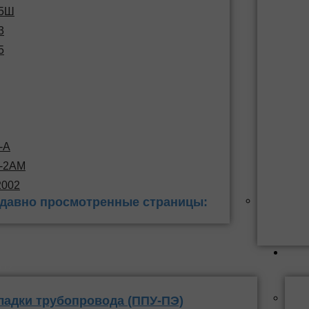
15Ш
3
5
-А
С-2АМ
2002
давно просмотренные страницы:
 заделки
ППУ
ладки трубопровода (ППУ-ПЭ)