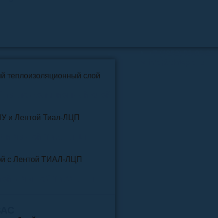
📞
+7 (4852) 91-96-22
info@pkfteplo.ru
✉
й теплоизоляционный слой
У и Лентой ТИАЛ-ЛЦП
той и Лентой ТИАЛ-ЛЦП
ВАС