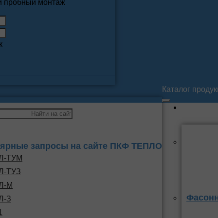
 и пробный монтаж
к
Каталог проду
ярные запросы на сайте ПКФ ТЕПЛО
Л-ТУМ
Л-ТУЗ
Л-М
Фасонн
Л-З
1