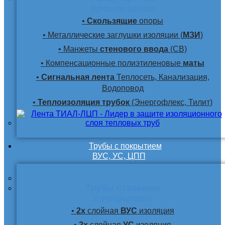
лучшим ценам
•
Скользящие
опоры
• Металлические заглушки изоляции (
МЗИ
)
• Манжеты
стенового ввода
(СВ)
• Компенсационные полиэтиленовые
маты
•
Сигнальная лента
Теплосеть, Канализация,
Водоповод
•
Теплоизоляция трубок
(Энергофлекс, Тилит)
Трубы с покрытием
ВУС, УС, ЦПП
Трубы стальные
с покрытием
•
2х
слойная
ВУС
изоляция
•
2х
слойная
УС
изоляция