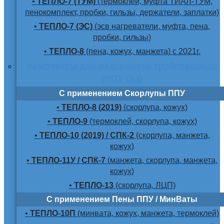
•
ТЕПЛО-7 (ТУМ)
(термоклей, муфта ТИАЛ-ТУМ,
пенокомплект, пробки, гильзы, держатели, заплатки)
•
ТЕПЛО-7 (ЭС)
(эсв нагреватели, муфта, пена,
пробки, гильзы)
•
ТЕПЛО-8
(пена, кожух, манжета) с 2021г.
Комплекты для надземного трубопровода
(ППУ-ОЦ)
С применением Скорлупы ППУ
•
ТЕПЛО-8 (2019)
(скорлупа, кожух)
•
ТЕПЛО-9
(термоклей, скорлупа, кожух)
•
ТЕПЛО-10 (2019) / СПК-2
(скорлупа, манжета,
кожух)
•
ТЕПЛО-11У / СПК-7
(манжета, скорлупа, манжета,
кожух)
•
ТЕПЛО-13
(скорлупа, ЛЦП)
С применением Пены ППУ / МинВаты
•
ТЕПЛО-10П
(минвата, кожух, манжета, термоклей)