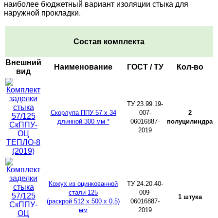
наиболее бюджетный вариант изоляции стыка для
наружной прокладки.
Состав комплекта
Внешний
Наименование
ГОСТ / ТУ
Кол-во
вид
ТУ 23.99.19-
Скорлупа ППУ 57 х 34
007-
2
длинной 300 мм *
06016887-
полуцилиндра
2019
Кожух из оцинкованной
ТУ 24.20.40-
стали 125
009-
1 штука
(раскрой 512 х 500 х 0,5)
06016887-
мм
2019