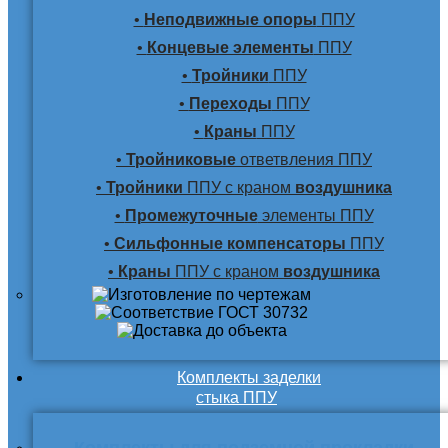
•
Неподвижные опоры
ППУ
•
Концевые элементы
ППУ
•
Тройники
ППУ
•
Переходы
ППУ
•
Краны
ППУ
•
Тройниковые
ответвления ППУ
•
Тройники
ППУ с краном
воздушника
•
Промежуточные
элементы ППУ
•
Сильфонные компенсаторы
ППУ
•
Краны
ППУ с краном
воздушника
Комплекты заделки
стыка ППУ
Комплекты для подземной прокладки