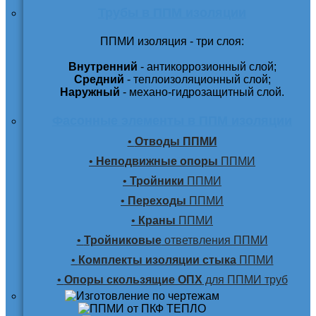
Трубы в ППМ изоляции
ППМИ изоляция - три слоя:
Внутренний
- антикоррозионный слой;
Средний
- теплоизоляционный слой;
Наружный
- механо-гидрозащитный слой.
Фасонные элементы в ППМ изоляции
•
Отводы ППМИ
•
Неподвижные опоры
ППМИ
•
Тройники
ППМИ
•
Переходы
ППМИ
•
Краны
ППМИ
•
Тройниковые
ответвления ППМИ
•
Комплекты изоляции стыка
ППМИ
•
Опоры скользящие ОПХ
для ППМИ труб