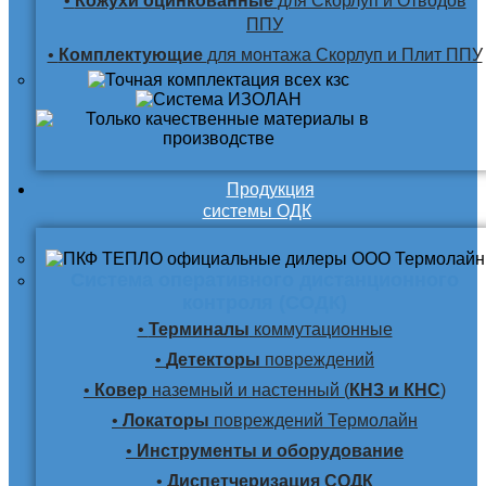
•
Кожухи оцинкованные
для Скорлуп и Отводов
ППУ
•
Комплектующие
для монтажа Скорлуп и Плит ППУ
Продукция
системы ОДК
Система оперативного дистанционного
контроля (СОДК)
•
Терминалы
коммутационные
•
Детекторы
повреждений
•
Ковер
наземный и настенный (
КНЗ и КНС
)
•
Локаторы
повреждений Термолайн
•
Инструменты и оборудование
•
Диспетчеризация СОДК