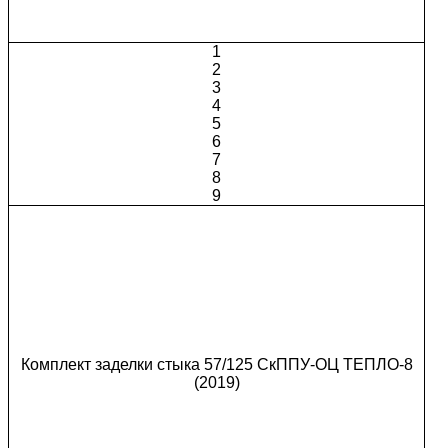
1
2
3
4
5
6
7
8
9
Комплект заделки стыка 57/125 СкППУ-ОЦ ТЕПЛО-8
(2019)