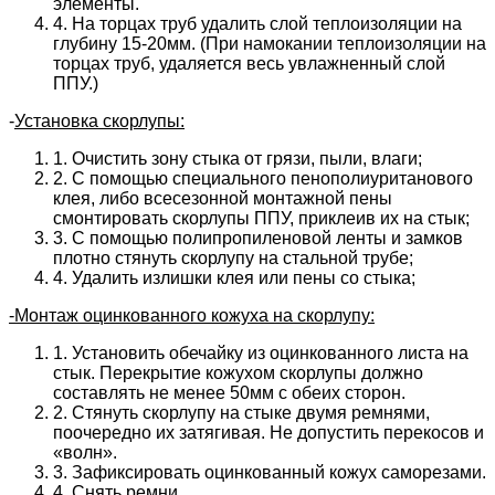
элементы.
4. На торцах труб удалить слой теплоизоляции на
глубину 15-20мм. (При намокании теплоизоляции на
торцах труб, удаляется весь увлажненный слой
ППУ.)
-
Установка скорлупы:
1. Очистить зону стыка от грязи, пыли, влаги;
2. С помощью специального пенополиуританового
клея, либо всесезонной монтажной пены
смонтировать скорлупы ППУ, приклеив их на стык;
3. С помощью полипропиленовой ленты и замков
плотно стянуть скорлупу на стальной трубе;
4. Удалить излишки клея или пены со стыка;
-Монтаж оцинкованного кожуха на скорлупу:
1. Установить обечайку из оцинкованного листа на
стык. Перекрытие кожухом скорлупы должно
составлять не менее 50мм с обеих сторон.
2. Стянуть скорлупу на стыке двумя ремнями,
поочередно их затягивая. Не допустить перекосов и
«волн».
3. Зафиксировать оцинкованный кожух саморезами.
4. Снять ремни.