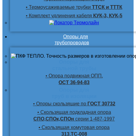
• Термоусаживаемые трубки
ТТСК и ТТТК
• Комплект удлинения кабеля
КУК-3, КУК-5
Опоры для
трубопроводов
Опоры для
стальной трубы
• Опора подвижная ОПП.
ОСТ 36-94-83
Опоры для
труб в изоляции
• Опоры скользящие по
ГОСТ 30732
• Скользящая подкладная опора
СПО,СПОк,СПОн
серии 1-487-1997
• Скользящая хомутовая опора
313.ТС-008