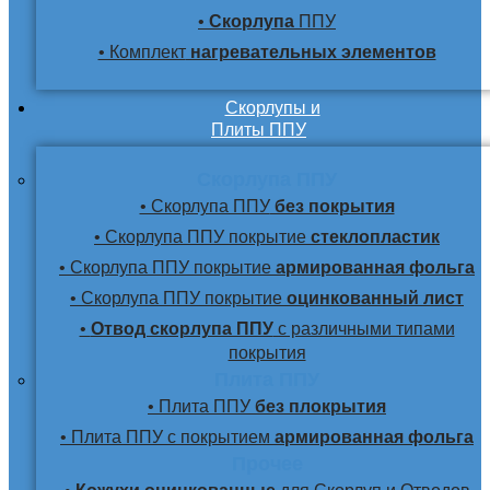
•
Скорлупа
ППУ
• Комплект
нагревательных элементов
Скорлупы и
Плиты ППУ
Скорлупа ППУ
• Скорлупа ППУ
без покрытия
• Скорлупа ППУ покрытие
стеклопластик
• Скорлупа ППУ покрытие
армированная фольга
• Скорлупа ППУ покрытие
оцинкованный лист
•
Отвод скорлупа ППУ
с различными типами
покрытия
Плита ППУ
• Плита ППУ
без плокрытия
• Плита ППУ с покрытием
армированная фольга
Прочее