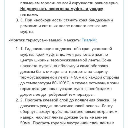
пламенем горелки по всей окружности равномерно.
Не допускать перегрева муфты и усадку
пятнами.
3. При необходимости стянуть края бандажными
ремнями и снять их после полного остывания
муфты.
-Монтаж термоусаживаемой манжеты
Тиал-М:
1. Гидроизоляции подлежат оба края усаженной
муфты. Край муфты должен располагаться по
центру ширины термоусаживаемой ленты. Зона
нахлеста муфты на оболочку и сама оболочка
должны быть очищены и прогреты на ширину
термоусаживаемой ленты + 50мм с каждой стороны
до температуры 80-100°С, в случае остывания зоны
герметизации после усадки муфты, необходимо
догреть ее до требуемой температуры.
2. Прогреть клеевой слой до появления блеска. Не
допускать усадки полиэтиленовой основы. Ленту
обернуть вокруг трубы полиэтиленовым покрытием
наверх, нахлест ленты должен быть не менее
50мм. Прогреть горелки внутренний слой ленты в