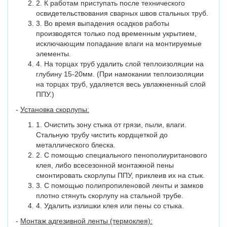
2. К работам приступать после технического
освидетельствования сварных швов стальных труб.
3. Во время выпадения осадков работы
производятся только под временным укрытием,
исключающим попадание влаги на монтируемые
элементы.
4. На торцах труб удалить слой теплоизоляции на
глубину 15-20мм. (При намокании теплоизоляции
на торцах труб, удаляется весь увлажненный слой
ППУ.)
-
Установка скорлупы:
1. Очистить зону стыка от грязи, пыли, влаги.
Стальную трубу чистить кордщеткой до
металлического блеска.
2. С помощью специального пенополиуританового
клея, либо всесезонной монтажной пены
смонтировать скорлупы ППУ, приклеив их на стык.
3. С помощью полипропиленовой ленты и замков
плотно стянуть скорлупу на стальной трубе.
4. Удалить излишки клея или пены со стыка.
-
Монтаж адгезивной ленты (термоклея):