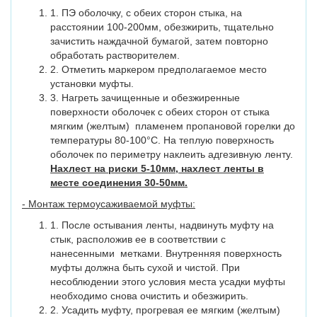
1. ПЭ оболочку, с обеих сторон стыка, на
расстоянии 100-200мм, обезжирить, тщательно
зачистить наждачной бумагой, затем повторно
обработать растворителем.
2. Отметить маркером предполагаемое место
установки муфты.
3. Нагреть зачищенные и обезжиренные
поверхности оболочек с обеих сторон от стыка
мягким (желтым) пламенем пропановой горелки до
температуры 80-100°С. На теплую поверхность
оболочек по периметру наклеить адгезивную ленту.
Нахлест на риски 5-10мм, нахлест ленты в
месте соединения 30-50мм.
- Монтаж термоусаживаемой муфты:
1. После остывания ленты, надвинуть муфту на
стык, расположив ее в соответствии с
нанесенными метками. Внутренняя поверхность
муфты должна быть сухой и чистой. При
несоблюдении этого условия места усадки муфты
необходимо снова очистить и обезжирить.
2. Усадить муфту, прогревая ее мягким (желтым)