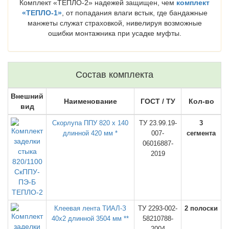
Комплект «ТЕПЛО-2» надежей защищен, чем
комплект
«ТЕПЛО-1»
, от попадания влаги встык, где бандажные
манжеты служат страховкой, нивелируя возможные
ошибки монтажника при усадке муфты.
Состав комплекта
Внешний
Наименование
ГОСТ / ТУ
Кол-во
вид
Скорлупа ППУ 820 х 140
ТУ 23.99.19-
3
длинной 420 мм *
007-
сегмента
06016887-
2019
Клеевая лента ТИАЛ-З
ТУ 2293-002-
2 полоски
40х2 длинной 3504 мм **
58210788-
2004