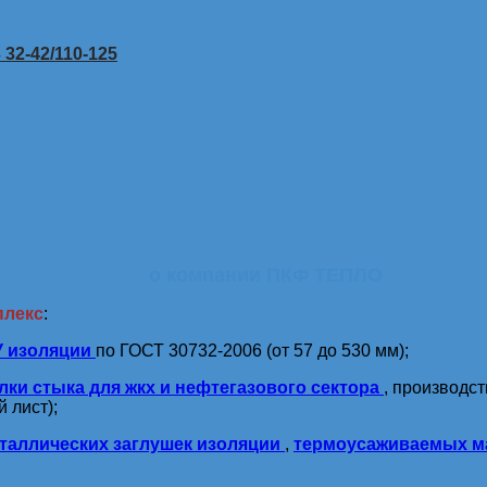
32-42/110-125
о компании ПКФ ТЕПЛО
плекс
:
У изоляции
по ГОСТ 30732-2006 (от 57 до 530 мм);
лки стыка для жкх и нефтегазового сектора
, производс
 лист);
таллических заглушек изоляции
,
термоусаживаемых м