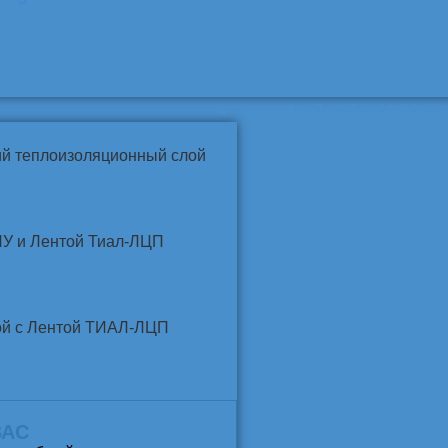
📞
+7 (4852) 91-96-22
info@pkfteplo.ru
✉
й теплоизоляционный слой
У и Лентой ТИАЛ-ЛЦП
той и Лентой ТИАЛ-ЛЦП
ВАС