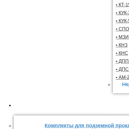
• КТ-
• КУК-
• КУК-
• СПО
• МЗИ
• КНЗ
• КНС
• ДПП
• ДП
• АМ-
Не
Комплекты
стыка 
Комплекты для подземной прок