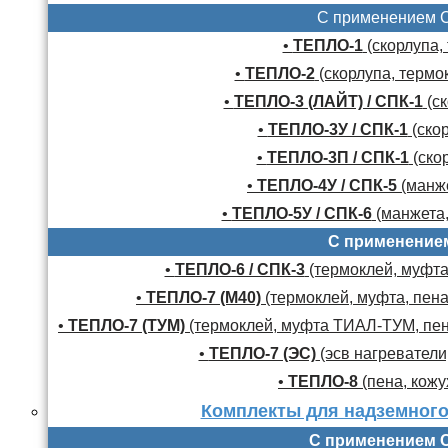
С применением 
•
ТЕПЛО-1
(скорлупа,
•
ТЕПЛО-2
(скорлупа, термо
•
ТЕПЛО-3 (ЛАЙТ) / СПК-1
(ск
•
ТЕПЛО-3У / СПК-1
(скор
•
ТЕПЛО-3П / СПК-1
(скор
•
ТЕПЛО-4У / СПК-5
(манже
•
ТЕПЛО-5У / СПК-6
(манжета,
С применение
•
ТЕПЛО-6 / СПК-3
(термоклей, муфта,
•
ТЕПЛО-7 (М40)
(термоклей, муфта, пена
•
ТЕПЛО-7 (ТУМ)
(термоклей, муфта ТИАЛ-ТУМ, пено
•
ТЕПЛО-7 (ЭС)
(эсв нагреватели,
•
ТЕПЛО-8
(пена, кожу
Комплекты для надземного
С применением 