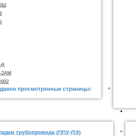
15Ш
3
5
-А
С-2АМ
2002
давно просмотренные страницы:
 заделки
ППУ
ладки трубопровода (ППУ-ПЭ)