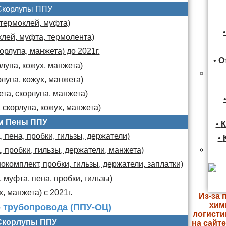
Скорлупы ППУ
 термоклей, муфта)
клей, муфта, термолента)
орлупа, манжета) до 2021г.
•
О
лупа, кожух, манжета)
лупа, кожух, манжета)
та, скорлупа, манжета)
 скорлупа, кожух, манжета)
м Пены ППУ
•
К
 пена, пробки, гильзы, держатели)
•
, пробки, гильзы, держатели, манжета)
комплект, пробки, гильзы, держатели, заплатки)
 муфта, пена, пробки, гильзы)
х, манжета) с 2021г.
Из-за 
хим
 трубопровода (ППУ-ОЦ)
логисти
Скорлупы ППУ
на сайт