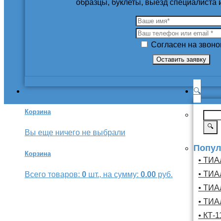
образцы, буклеты, выезд специалиста
Согласен на звоно
🔍
Корзина
🔍
Вы еще ничего не выбрали
Попул
Корзина
• ТИА
• ТИА
Всего товаров:
0
шт., на сумму:
0.00
руб.
• ТИА
• ТИА
• КТ-1