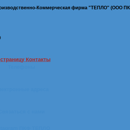
роизводственно-Коммерческая фирма "ТЕПЛО" (ООО П
9
 страницу Контакты
Телефоны
лектронные адреса
Связаться с нами
stagram ПКФ ТЕПЛО