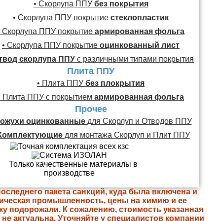
• Скорлупа ППУ
без покрытия
• Скорлупа ППУ покрытие
стеклопластик
• Скорлупа ППУ покрытие
армированная фольга
• Скорлупа ППУ покрытие
оцинкованный лист
твод скорлупа ППУ
с различными типами покрытия
Плита ППУ
• Плита ППУ
без плокрытия
• Плита ППУ с покрытием
армированная фольга
Прочее
ожухи оцинкованные
для Скорлуп и Отводов ППУ
Комплектующие
для монтажа Скорлуп и Плит ППУ
последнего пакета санкций, куда была включена и
ическая промышленность, цены на химию и ее
ку подорожали. К сожалению, стоимость указанная
е не актуальна. Уточняйте у специалистов компании