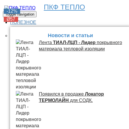
ПКФ ТЕПЛО
-6%
-6%
-6%
-6%
-12%
Toggle navigation
Ø57
Ø57
Ø57
Ø57
Ø57
ПОЛЕЗНОЕ
Новости и статьи
Лента
ТИАЛ-ЛЦП - Лидер
покрывного
материала тепловой изоляции
Появился в продаже
Локатор
ТЕРМОЛАЙН
для СОДК.