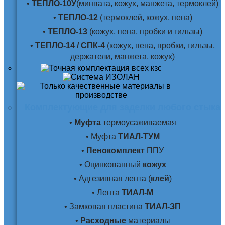
•
ТЕПЛО-10У
(минвата, кожух, манжета, термоклей)
•
ТЕПЛО-12
(термоклей, кожух, пена)
•
ТЕПЛО-13
(кожух, пена, пробки и гильзы)
•
ТЕПЛО-14 / СПК-4
(кожух, пена, пробки, гильзы,
держатели, манжета, кожух)
Комплектующие для заделки любого стыка
•
Муфта
термоусаживаемая
• Муфта
ТИАЛ-ТУМ
•
Пенокомплект
ППУ
• Оцинкованный
кожух
• Адгезивная лента (
клей
)
• Лента
ТИАЛ-М
• Замковая пластина
ТИАЛ-ЗП
•
Расходные
материалы