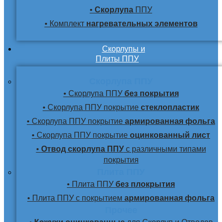
•
Скорлупа
ППУ
• Комплект
нагревательных элементов
Скорлупы и
Плиты ППУ
Скорлупа ППУ
• Скорлупа ППУ
без покрытия
• Скорлупа ППУ покрытие
стеклопластик
• Скорлупа ППУ покрытие
армированная фольга
• Скорлупа ППУ покрытие
оцинкованный лист
•
Отвод скорлупа ППУ
с различными типами
покрытия
Плита ППУ
• Плита ППУ
без плокрытия
• Плита ППУ с покрытием
армированная фольга
Прочее