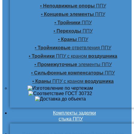
•
Неподвижные опоры
ППУ
•
Концевые элементы
ППУ
•
Тройники
ППУ
•
Переходы
ППУ
•
Краны
ППУ
•
Тройниковые
ответвления ППУ
•
Тройники
ППУ с краном
воздушника
•
Промежуточные
элементы ППУ
•
Сильфонные компенсаторы
ППУ
•
Краны
ППУ с краном
воздушника
Комплекты заделки
стыка ППУ
Комплекты для подземной прокладки