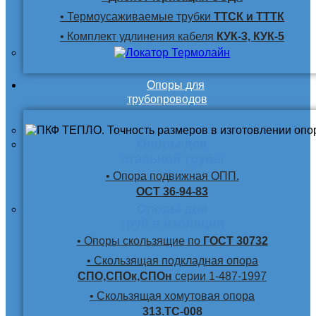
• Термоусаживаемые трубки
ТТСК и ТТТК
• Комплект удлинения кабеля
КУК-3, КУК-5
Опоры для
трубопроводов
Опоры для
стальной трубы
• Опора подвижная ОПП.
ОСТ 36-94-83
Опоры для
труб в изоляции
• Опоры скользящие по
ГОСТ 30732
• Скользящая подкладная опора
СПО,СПОк,СПОн
серии 1-487-1997
• Скользящая хомутовая опора
313.ТС-008