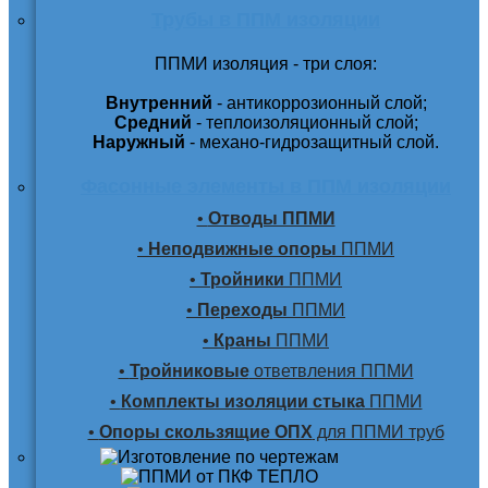
Трубы в ППМ изоляции
ППМИ изоляция - три слоя:
Внутренний
- антикоррозионный слой;
Средний
- теплоизоляционный слой;
Наружный
- механо-гидрозащитный слой.
Фасонные элементы в ППМ изоляции
•
Отводы ППМИ
•
Неподвижные опоры
ППМИ
•
Тройники
ППМИ
•
Переходы
ППМИ
•
Краны
ППМИ
•
Тройниковые
ответвления ППМИ
•
Комплекты изоляции стыка
ППМИ
•
Опоры скользящие ОПХ
для ППМИ труб