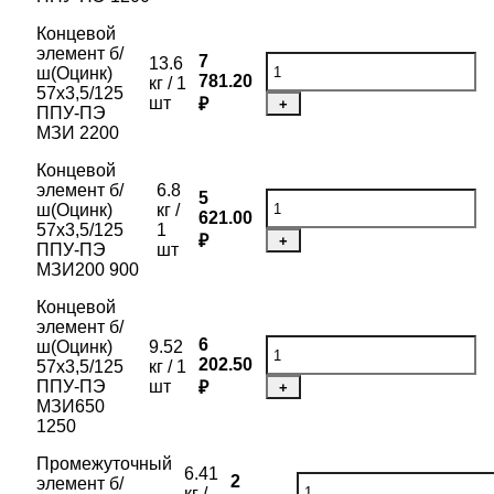
Концевой
элемент б/
7
13.6
ш(Оцинк)
781.20
кг / 1
57х3,5/125
шт
₽
+
ППУ-ПЭ
МЗИ 2200
Концевой
элемент б/
6.8
5
ш(Оцинк)
кг /
621.00
57х3,5/125
1
₽
+
ППУ-ПЭ
шт
МЗИ200 900
Концевой
элемент б/
6
ш(Оцинк)
9.52
202.50
57х3,5/125
кг / 1
ППУ-ПЭ
шт
₽
+
МЗИ650
1250
Промежуточный
6.41
2
элемент б/
кг /