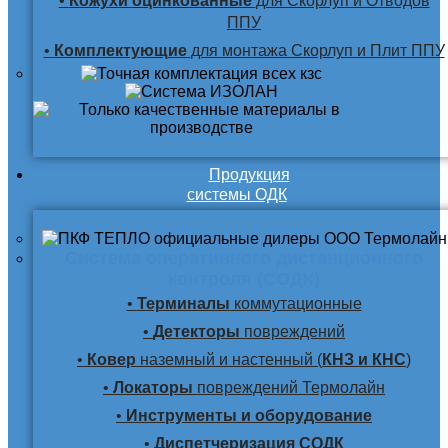
•
Кожухи оцинкованные
для Скорлуп и Отводов
ППУ
•
Комплектующие
для монтажа Скорлуп и Плит ППУ
Продукция
системы ОДК
Система оперативного дистанционного
контроля (СОДК)
•
Терминалы
коммутационные
•
Детекторы
повреждений
•
Ковер
наземный и настенный (
КНЗ и КНС
)
•
Локаторы
повреждений Термолайн
•
Инструменты и оборудование
•
Диспетчеризация СОДК