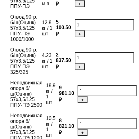
57х3,5/125
м.п.
₽
+
ППУ-ПЭ
Отвод 90гр.
5
б/ш(Оцинк)
12.8
100.50
57х3,5/125
кг / 1
ППУ-ПЭ
шт
₽
+
1000/1000
Отвод 90гр.
2
б/ш(Оцинк)
4.23
837.50
57х3,5/125
кг / 1
ППУ-ПЭ
шт
₽
+
325/325
Неподвижная
18.9
9
опора б/
кг /
981.10
ш(Оцинк)
1
57х3,5/125
₽
+
шт
ППУ-ПЭ 2500
Неподвижная
10.5
8
опора б/
кг /
821.10
ш(Оцинк)
1
57х3,5/125
₽
+
шт
ППУ-ПЭ 1200