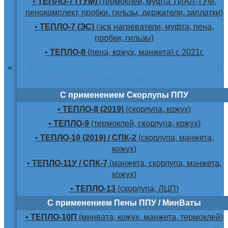
•
ТЕПЛО-7 (ТУМ)
(термоклей, муфта ТИАЛ-ТУМ,
пенокомплект, пробки, гильзы, держатели, заплатки)
•
ТЕПЛО-7 (ЭС)
(эсв нагреватели, муфта, пена,
пробки, гильзы)
•
ТЕПЛО-8
(пена, кожух, манжета) с 2021г.
Комплекты для надземного трубопровода
(ППУ-ОЦ)
С применением Скорлупы ППУ
•
ТЕПЛО-8 (2019)
(скорлупа, кожух)
•
ТЕПЛО-9
(термоклей, скорлупа, кожух)
•
ТЕПЛО-10 (2019) / СПК-2
(скорлупа, манжета,
кожух)
•
ТЕПЛО-11У / СПК-7
(манжета, скорлупа, манжета,
кожух)
•
ТЕПЛО-13
(скорлупа, ЛЦП)
С применением Пены ППУ / МинВаты
•
ТЕПЛО-10П
(минвата, кожух, манжета, термоклей)