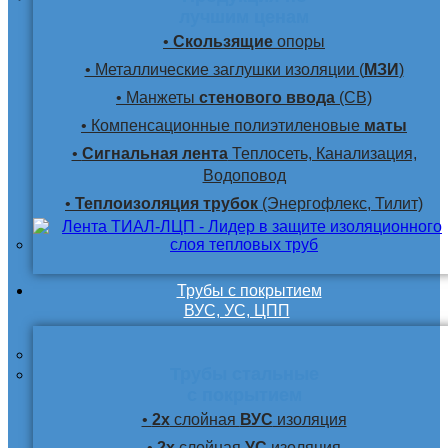
лучшим ценам
•
Скользящие
опоры
• Металлические заглушки изоляции (
МЗИ
)
• Манжеты
стенового ввода
(СВ)
• Компенсационные полиэтиленовые
маты
•
Сигнальная лента
Теплосеть, Канализация,
Водоповод
•
Теплоизоляция трубок
(Энергофлекс, Тилит)
Трубы с покрытием
ВУС, УС, ЦПП
Трубы стальные
с покрытием
•
2х
слойная
ВУС
изоляция
•
2х
слойная
УС
изоляция