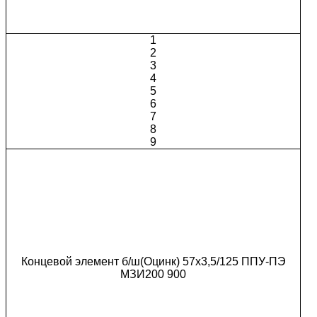
1
2
3
4
5
6
7
8
9
Концевой элемент б/ш(Оцинк) 57х3,5/125 ППУ-ПЭ
МЗИ200 900