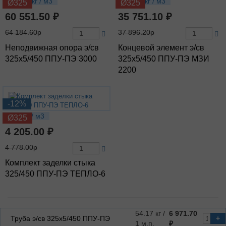
244.94 кг / м3
147.65 кг / м3
Ø325
Ø325
60 551.50 ₽
35 751.10 ₽
64 184.60р
37 896.20р
Неподвижная опора э/св
Концевой элемент э/св
325х5/450 ППУ-ПЭ 3000
325х5/450 ППУ-ПЭ МЗИ
2200
-12%
9.09 кг / м3
Ø325
4 205.00 ₽
4 778.00р
Комплект заделки стыка
325/450 ППУ-ПЭ ТЕПЛО-6
54.17 кг /
6 971.70
Труба э/св 325х5/450 ППУ-ПЭ
+
1 м.п.
₽