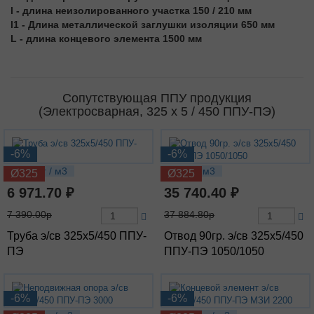
l - длина неизолированного участка 150 / 210 мм
l1 - Длина металлической заглушки изоляции 650 мм
L - длина концевого элемента 1500 мм
Сопутствующая ППУ продукция
(Электросварная, 325 х 5 / 450 ППУ-ПЭ)
-6%
-6%
54.17 кг / м3
114 кг / м3
Ø325
Ø325
6 971.70 ₽
35 740.40 ₽
7 390.00р
37 884.80р
Труба э/св 325х5/450 ППУ-
Отвод 90гр. э/св 325х5/450
ПЭ
ППУ-ПЭ 1050/1050
-6%
-6%