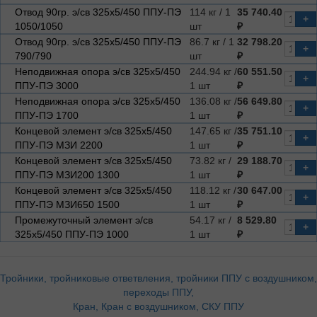
Отвод 90гр. э/св 325х5/450 ППУ-ПЭ
114 кг / 1
35 740.40
+
1050/1050
шт
₽
Отвод 90гр. э/св 325х5/450 ППУ-ПЭ
86.7 кг / 1
32 798.20
+
790/790
шт
₽
Неподвижная опора э/св 325х5/450
244.94 кг /
60 551.50
+
ППУ-ПЭ 3000
1 шт
₽
Неподвижная опора э/св 325х5/450
136.08 кг /
56 649.80
+
ППУ-ПЭ 1700
1 шт
₽
Концевой элемент э/св 325х5/450
147.65 кг /
35 751.10
+
ППУ-ПЭ МЗИ 2200
1 шт
₽
Концевой элемент э/св 325х5/450
73.82 кг /
29 188.70
+
ППУ-ПЭ МЗИ200 1300
1 шт
₽
Концевой элемент э/св 325х5/450
118.12 кг /
30 647.00
+
ППУ-ПЭ МЗИ650 1500
1 шт
₽
Промежуточный элемент э/св
54.17 кг /
8 529.80
+
325х5/450 ППУ-ПЭ 1000
1 шт
₽
Тройники, тройниковые ответвления, тройники ППУ с воздушником,
переходы ППУ,
Кран, Кран с воздушником, СКУ ППУ