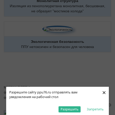
Монолитная структура
Изоляция из пенополиуретана монолитная, бесшовная,
не образует "мостиков холода"
Экологическая безопасность
ППУ нетоксичен и безопасен для человека
total time: 2.6031 s
×
Разрешите сайту ppu76.ru отправлять вам
query time: 1.3552 s
уведомления на рабочий стол
queries: 295
© 2008-2026 ПКФ ТЕПЛО
Разрешить
Запретить