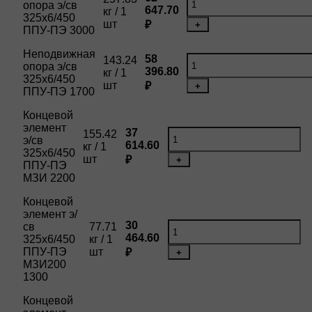
опора э/св
647.70
кг / 1
325х6/450
шт
₽
+
ППУ-ПЭ 3000
Неподвижная
58
143.24
опора э/св
396.80
кг / 1
325х6/450
шт
₽
+
ППУ-ПЭ 1700
Концевой
элемент
37
155.42
э/св
614.60
кг / 1
325х6/450
шт
₽
+
ППУ-ПЭ
МЗИ 2200
Концевой
элемент э/
30
св
77.71
464.60
325х6/450
кг / 1
ППУ-ПЭ
шт
₽
+
МЗИ200
1300
Концевой