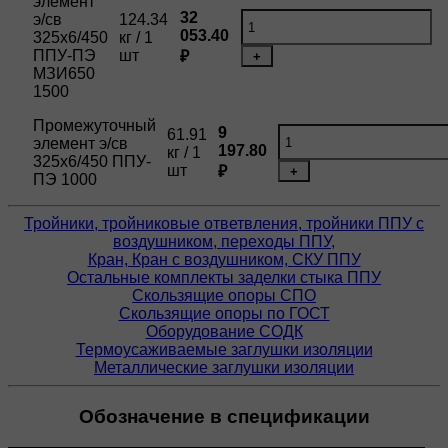
элемент
32
э/св
124.34
053.40
325х6/450
кг / 1
ППУ-ПЭ
шт
₽
+
МЗИ650
1500
Промежуточный
9
61.91
элемент э/св
197.80
кг / 1
325х6/450 ППУ-
шт
₽
+
ПЭ 1000
Тройники, тройниковые ответвления, тройники ППУ с
воздушником, переходы ППУ,
Кран, Кран с воздушником, СКУ ППУ
Остальные комплекты заделки стыка ППУ
Скользящие опоры СПО
Скользящие опоры по ГОСТ
Оборудование СОДК
Термоусаживаемые заглушки изоляции
Металлические заглушки изоляции
Обозначение в спецификации