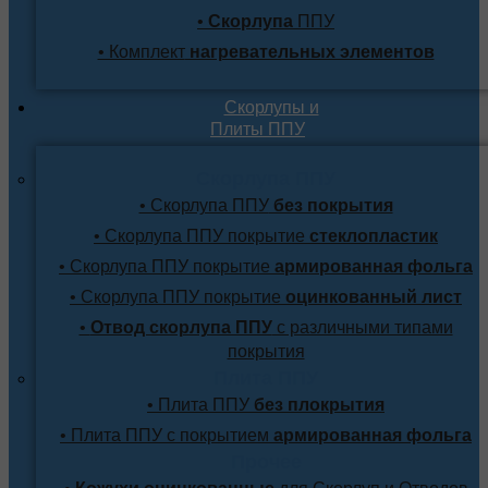
•
Скорлупа
ППУ
• Комплект
нагревательных элементов
Скорлупы и
Плиты ППУ
Скорлупа ППУ
• Скорлупа ППУ
без покрытия
• Скорлупа ППУ покрытие
стеклопластик
• Скорлупа ППУ покрытие
армированная фольга
• Скорлупа ППУ покрытие
оцинкованный лист
•
Отвод скорлупа ППУ
с различными типами
покрытия
Плита ППУ
• Плита ППУ
без плокрытия
• Плита ППУ с покрытием
армированная фольга
Прочее