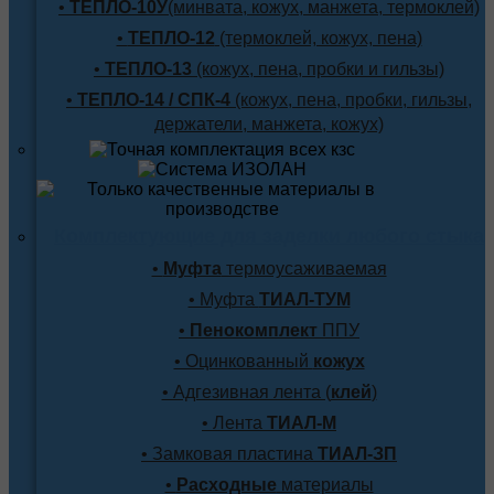
•
ТЕПЛО-10У
(минвата, кожух, манжета, термоклей)
•
ТЕПЛО-12
(термоклей, кожух, пена)
•
ТЕПЛО-13
(кожух, пена, пробки и гильзы)
•
ТЕПЛО-14 / СПК-4
(кожух, пена, пробки, гильзы,
держатели, манжета, кожух)
Комплектующие для заделки любого стыка
•
Муфта
термоусаживаемая
• Муфта
ТИАЛ-ТУМ
•
Пенокомплект
ППУ
• Оцинкованный
кожух
• Адгезивная лента (
клей
)
• Лента
ТИАЛ-М
• Замковая пластина
ТИАЛ-ЗП
•
Расходные
материалы