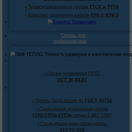
• Термоусаживаемые трубки
ТТСК и ТТТК
• Комплект удлинения кабеля
КУК-3, КУК-5
Опоры для
трубопроводов
Опоры для
стальной трубы
• Опора подвижная ОПП.
ОСТ 36-94-83
Опоры для
труб в изоляции
• Опоры скользящие по
ГОСТ 30732
• Скользящая подкладная опора
СПО,СПОк,СПОн
серии 1-487-1997
• Скользящая хомутовая опора
313.ТС-008