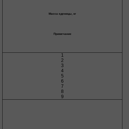
Масса еденицы, кг
Примечание
1
2
3
4
5
6
7
8
9