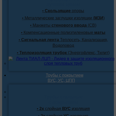
лучшим ценам
•
Скользящие
опоры
• Металлические заглушки изоляции (
МЗИ
)
• Манжеты
стенового ввода
(СВ)
• Компенсационные полиэтиленовые
маты
•
Сигнальная лента
Теплосеть, Канализация,
Водоповод
•
Теплоизоляция трубок
(Энергофлекс, Тилит)
Трубы с покрытием
ВУС, УС, ЦПП
Трубы стальные
с покрытием
•
2х
слойная
ВУС
изоляция
•
2х
слойная
УС
изоляция