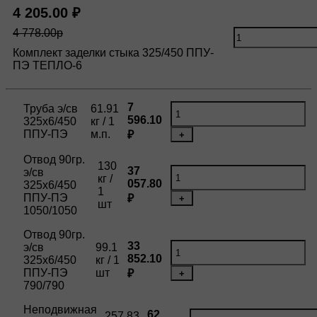
4 205.00 ₽
4 778.00р
Комплект заделки стыка 325/450 ППУ-
ПЭ ТЕПЛО-6
7
Труба э/св
61.91
596.10
325х6/450
кг / 1
ППУ-ПЭ
м.п.
₽
+
Отвод 90гр.
130
37
э/св
кг /
057.80
325х6/450
1
ППУ-ПЭ
₽
+
шт
1050/1050
Отвод 90гр.
33
э/св
99.1
852.10
325х6/450
кг / 1
ППУ-ПЭ
шт
₽
+
790/790
Неподвижная
62
257.83