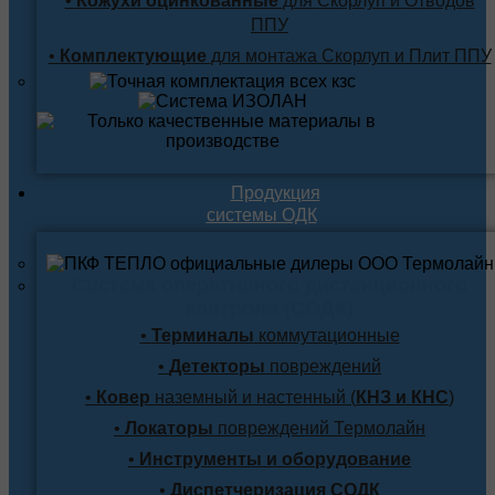
•
Кожухи оцинкованные
для Скорлуп и Отводов
ППУ
•
Комплектующие
для монтажа Скорлуп и Плит ППУ
Продукция
системы ОДК
Система оперативного дистанционного
контроля (СОДК)
•
Терминалы
коммутационные
•
Детекторы
повреждений
•
Ковер
наземный и настенный (
КНЗ и КНС
)
•
Локаторы
повреждений Термолайн
•
Инструменты и оборудование
•
Диспетчеризация СОДК