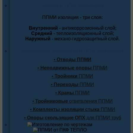
Трубы в ППМ изоляции
ППМИ изоляция - три слоя:
Внутренний
- антикоррозионный слой;
Средний
- теплоизоляционный слой;
Наружный
- механо-гидрозащитный слой.
Фасонные элементы в ППМ изоляции
•
Отводы ППМИ
•
Неподвижные опоры
ППМИ
•
Тройники
ППМИ
•
Переходы
ППМИ
•
Краны
ППМИ
•
Тройниковые
ответвления ППМИ
•
Комплекты изоляции стыка
ППМИ
•
Опоры скользящие ОПХ
для ППМИ труб