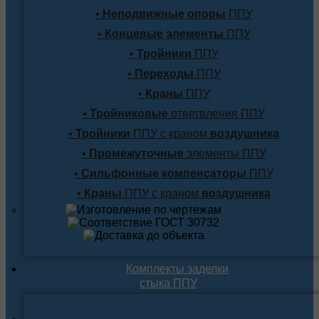
•
Неподвижные опоры
ППУ
•
Концевые элементы
ППУ
•
Тройники
ППУ
•
Переходы
ППУ
•
Краны
ППУ
•
Тройниковые
ответвления ППУ
•
Тройники
ППУ с краном
воздушника
•
Промежуточные
элементы ППУ
•
Сильфонные компенсаторы
ППУ
•
Краны
ППУ с краном
воздушника
Комплекты заделки
стыка ППУ
Комплекты для подземной прокладки